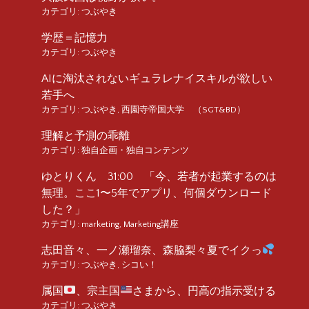
カテゴリ:
つぶやき
学歴＝記憶力
カテゴリ:
つぶやき
AIに淘汰されないギュラレナイスキルが欲しい
若手へ
カテゴリ:
つぶやき
,
西園寺帝国大学 （SGT&BD）
理解と予測の乖離
カテゴリ:
独自企画・独自コンテンツ
ゆとりくん 31:00 「今、若者が起業するのは
無理。ここ1〜5年でアプリ、何個ダウンロード
した？」
カテゴリ:
marketing
,
Marketing講座
志田音々、一ノ瀬瑠奈、森脇梨々夏でイクっ
カテゴリ:
つぶやき
,
シコい！
属国
、宗主国
さまから、円高の指示受ける
カテゴリ:
つぶやき