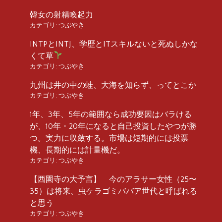
韓女の射精喚起力
カテゴリ:
つぶやき
INTPとINTJ、学歴とITスキルないと死ぬしかな
くて草
カテゴリ:
つぶやき
九州は井の中の蛙、大海を知らず、ってとこか
カテゴリ:
つぶやき
1年、3年、5年の範囲なら成功要因はバラける
が、10年・20年になると自己投資したやつが勝
つ。実力に収斂する。市場は短期的には投票
機、長期的には計量機だ。
カテゴリ:
つぶやき
【西園寺の大予言】 今のアラサー女性（25〜
35）は将来、虫ケラゴミババア世代と呼ばれる
と思う
カテゴリ:
つぶやき