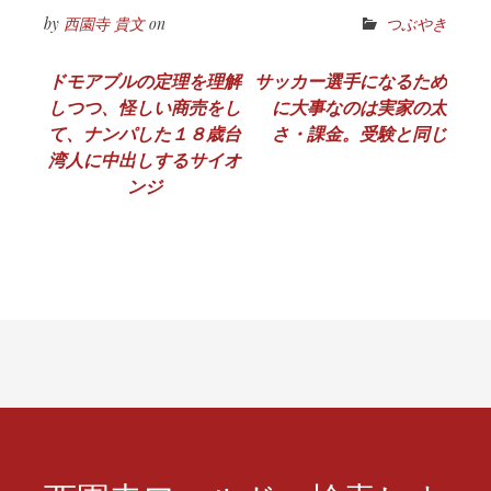
by
西園寺 貴文
on
つぶやき
投
ドモアブルの定理を理解
サッカー選手になるため
しつつ、怪しい商売をし
に大事なのは実家の太
稿
て、ナンパした１８歳台
さ・課金。受験と同じ
ナ
湾人に中出しするサイオ
ンジ
ビ
ゲ
ー
シ
ョ
ン