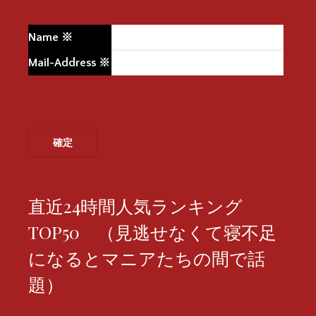
Name
※
Mail-Address
※
直近24時間人気ランキング
TOP50 （見逃せなくて寝不足
になるとマニアたちの間で話
題）