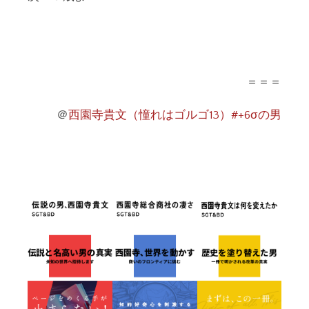
＝＝＝
＠
西園寺貴文（憧れはゴルゴ13）#+6σの男