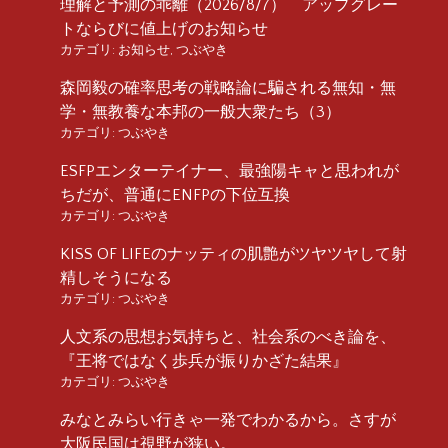
理解と予測の乖離（2026/8/7） アップグレー
トならびに値上げのお知らせ
カテゴリ:
お知らせ
,
つぶやき
森岡毅の確率思考の戦略論に騙される無知・無
学・無教養な本邦の一般大衆たち（3）
カテゴリ:
つぶやき
ESFPエンターテイナー、最強陽キャと思われが
ちだが、普通にENFPの下位互換
カテゴリ:
つぶやき
KISS OF LIFEのナッティの肌艶がツヤツヤして射
精しそうになる
カテゴリ:
つぶやき
人文系の思想お気持ちと、社会系のべき論を、
『王将ではなく歩兵が振りかざた結果』
カテゴリ:
つぶやき
みなとみらい行きゃ一発でわかるから。さすが
大阪民国は視野が狭い。