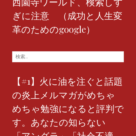
西園寺ワールド、検索しす
ぎに注意 （成功と人生変
革のためのgoogle）
検
索:
【#1】火に油を注ぐと話題
の炎上メルマガがめちゃ
めちゃ勉強になると評判で
す。あなたの知らない
「アングラ」「社会不適