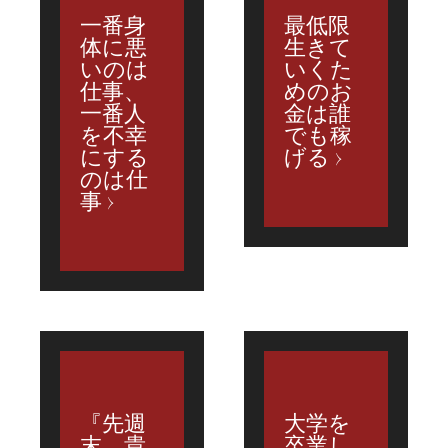
一番身
最低限
体に悪
生きて
いのは
いくた
仕事、
めのお
一番人
金は誰
を不幸
でも稼
にする
げる
のは仕
事
『先週
大学を
末、貴
卒業し