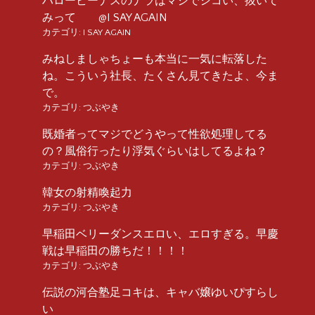
ハロービーナスのナラはマジでシコい、抜いて
みって @I SAY AGAIN
カテゴリ:
I SAY AGAIN
みねしましゃちょーも本当に一気に転落した
ね。こういう社長、たくさん見てきたよ、今ま
で。
カテゴリ:
つぶやき
既婚者ってマジでどうやって性欲処理してる
の？風俗行ったり浮気ぐらいはしてるよね？
カテゴリ:
つぶやき
韓女の射精喚起力
カテゴリ:
つぶやき
早稲田ベリーダンスエロい、エロすぎる。早慶
戦は早稲田の勝ちだ！！！！
カテゴリ:
つぶやき
伝説の河合塾足コキは、キャバ嬢ゆいぴすらし
い