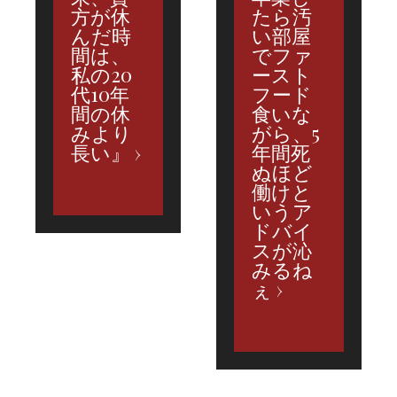
方が休
たら汚
んだ時
い部屋
間は、
でファ
私の20
ースト
代10年
フード
間の休
食いな
みより
がら、5
長い』
年間死
ぬほど
働けと
いうア
ドバイ
スが沁
みるね
ぇ