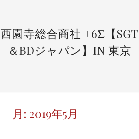
SKIP
TO
CONTENT
西園寺総合商社 +6Σ【SGT
＆BDジャパン】IN 東京
月:
2019年5月