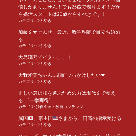
値しかありません！でも25歳で腐ります！だか
ら婚活スタートは20歳からすべきです！
カテゴリ:
つぶやき
加藤文元せんせ、最近、数学界隈で目立ち始め
る
カテゴリ:
つぶやき
大島璃乃でイクっ、、！
カテゴリ:
つぶやき
大野愛美ちゃんに顔面ぶっかけしたい❤︎
カテゴリ:
つぶやき
正しい選択肢を選ぶための力は現代文で養え
る “一挙両得”
カテゴリ:
独自企画・独自コンテンツ
属国
、宗主国
さまから、円高の指示受ける
カテゴリ:
つぶやき