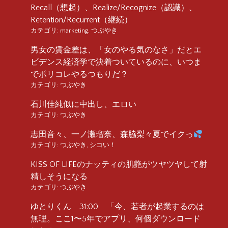
Recall（想起）、Realize/Recognize（認識）、
Retention/Recurrent（継続）
カテゴリ:
marketing
,
つぶやき
男女の賃金差は、「女のやる気のなさ」だとエ
ビデンス経済学で決着ついているのに、いつま
でポリコレやるつもりだ？
カテゴリ:
つぶやき
石川佳純似に中出し、エロい
カテゴリ:
つぶやき
志田音々、一ノ瀬瑠奈、森脇梨々夏でイクっ
カテゴリ:
つぶやき
,
シコい！
KISS OF LIFEのナッティの肌艶がツヤツヤして射
精しそうになる
カテゴリ:
つぶやき
ゆとりくん 31:00 「今、若者が起業するのは
無理。ここ1〜5年でアプリ、何個ダウンロード