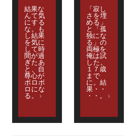
結果な
「寂し
んて気
さを埋
にする
める」
な。も
と「孤
し結果
独にな
を気に
る」の
して時
両極を
間が過
俺は試
ぎたあ
した。
と、自
１７歳
尊心が
まで
ボロボ
に。結
ロにな
果・・
る。
・・。