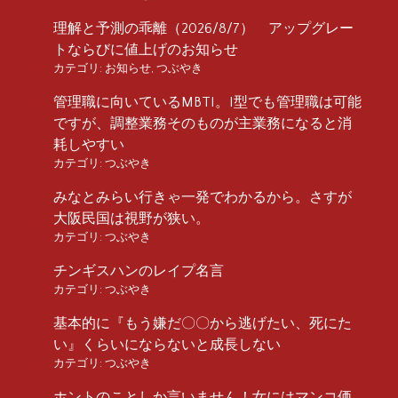
理解と予測の乖離（2026/8/7） アップグレー
トならびに値上げのお知らせ
カテゴリ:
お知らせ
,
つぶやき
管理職に向いているMBTI。I型でも管理職は可能
ですが、調整業務そのものが主業務になると消
耗しやすい
カテゴリ:
つぶやき
みなとみらい行きゃ一発でわかるから。さすが
大阪民国は視野が狭い。
カテゴリ:
つぶやき
チンギスハンのレイプ名言
カテゴリ:
つぶやき
基本的に『もう嫌だ〇〇から逃げたい、死にた
い』くらいにならないと成長しない
カテゴリ:
つぶやき
ホントのことしか言いません！女にはマンコ価