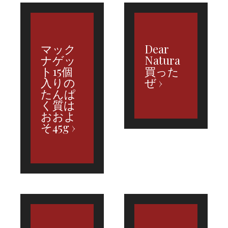
マック
Dear
ナゲッ
Natura
ト15個
買った
入りの
ぜ
たんぱ
く質は
おおよ
そ45g