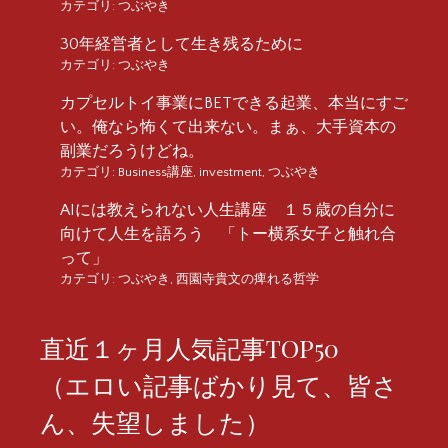
カテゴリ:
つぶやき
30年経営者として生き残るために
カテゴリ:
つぶやき
カプセルトイ事業にBETできる起業、本当にすご
い。俺なら怖くて出来ない。まぁ、大手資本の
副業だろうけどね。
カテゴリ:
Business講座
,
investment
,
つぶやき
AIには教えられない人生講座 １５歳の自分に
向けて人生を語ろう 「トー横系女子と触れ合
って」
カテゴリ:
つぶやき
,
西園寺貴文の痺れる哲学
直近１ヶ月人気記事TOP50
（エロい記事ばかり見て、皆さ
ん、失望しました）