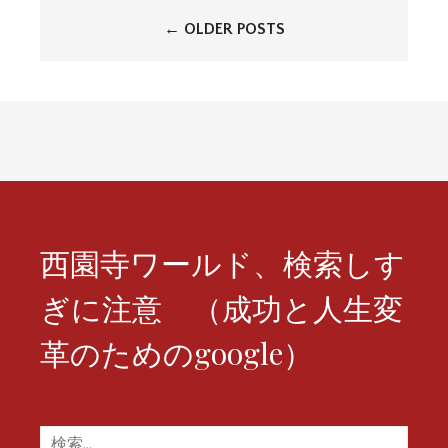
投
←
OLDER POSTS
稿
ナ
ビ
ゲ
ー
シ
西園寺ワールド、検索しす
ョ
ぎに注意 （成功と人生変
ン
革のためのgoogle）
検