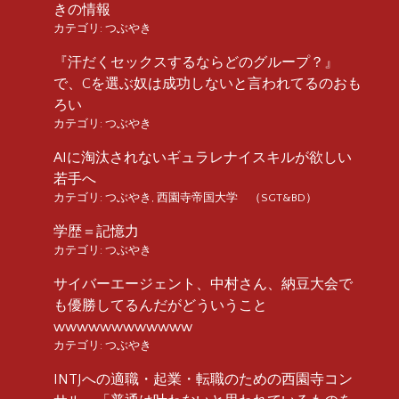
きの情報
カテゴリ:
つぶやき
『汗だくセックスするならどのグループ？』
で、Cを選ぶ奴は成功しないと言われてるのおも
ろい
カテゴリ:
つぶやき
AIに淘汰されないギュラレナイスキルが欲しい
若手へ
カテゴリ:
つぶやき
,
西園寺帝国大学 （SGT&BD）
学歴＝記憶力
カテゴリ:
つぶやき
サイバーエージェント、中村さん、納豆大会で
も優勝してるんだがどういうこと
wwwwwwwwwwww
カテゴリ:
つぶやき
INTJへの適職・起業・転職のための西園寺コン