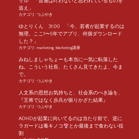
サル 「普通は叶わないと思われているものを
追え」
カテゴリ:
つぶやき
ゆとりくん 31:00 「今、若者が起業するのは
無理。ここ1〜5年でアプリ、何個ダウンロード
した？」
カテゴリ:
marketing
,
Marketing講座
みねしましゃちょーも本当に一気に転落した
ね。こういう社長、たくさん見てきたよ、今ま
で。
カテゴリ:
つぶやき
人文系の思想お気持ちと、社会系のべき論を、
『王将ではなく歩兵が振りかざた結果』
カテゴリ:
つぶやき
ADHDが起業に向いてるのは当たり前で、逆に
ラガードは毒キノコ
とか最後まで食わない役
割