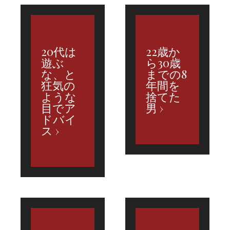
20代は
22歳か
遊ぶ
ら30歳
な、と
までの8
狂気の
年間を
ような
捨てた
目でア
男
ドバイ
ス