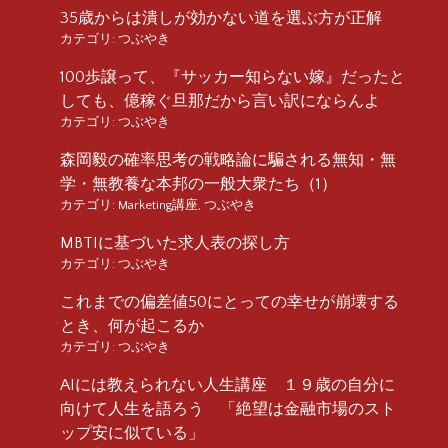
35歳からは潰しが効かない道を選ぶ方が正解
カテゴリ:
つぶやき
100歩譲って、『サッカー知らない嫁』だったと
しても、億稼ぐ旦那だから言い訳にならんよ
カテゴリ:
つぶやき
森岡毅の確率思考の戦略論に騙される無知・無
学・無教養な本邦の一般大衆たち（1）
カテゴリ:
Marketing講座
,
つぶやき
MBTIに基づいた求人表の探し方
カテゴリ:
つぶやき
これまでの偏差値50にとっての幸せが崩壊する
とき、何が起こるか
カテゴリ:
つぶやき
AIには教えられない人生講座 １９歳の自分に
向けて人生を語ろう 「絶望は金融市場のスト
ップ安に似ている」