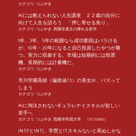
カテゴリ:
つぶやき
AIには教えられない人生講座 ２２歳の自分に
向けて人生を語ろう 「押し寄せる焦り」
カテゴリ:
つぶやき
,
西園寺貴文の痺れる哲学
1年、3年、5年の範囲なら成功要因はバラける
が、10年・20年になると自己投資したやつが勝
つ。実力に収斂する。市場は短期的には投票
機、長期的には計量機だ。
カテゴリ:
つぶやき
市川学園高校（偏差値73）の美女JK、バズって
しまう
カテゴリ:
つぶやき
AIに淘汰されないギュラレナイスキルが欲しい
若手へ
カテゴリ:
つぶやき
,
西園寺帝国大学 （SGT&BD）
INTPとINTJ、学歴とITスキルないと死ぬしかな