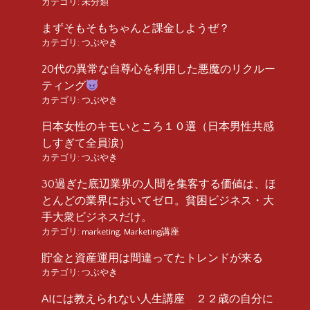
カテゴリ:
未分類
まずそもそもちゃんと課金しようぜ？
カテゴリ:
つぶやき
20代の異常な自尊心を利用した悪魔のリクルー
ティング
カテゴリ:
つぶやき
日本女性のキモいところ１０選（日本男性共感
しすぎて全員涙）
カテゴリ:
つぶやき
30過ぎた底辺業界の人間を集客する価値は、ほ
とんどの業界においてゼロ。貧困ビジネス・大
手大衆ビジネスだけ。
カテゴリ:
marketing
,
Marketing講座
貯金と資産運用は間違ってたトレンドが来る
カテゴリ:
つぶやき
AIには教えられない人生講座 ２２歳の自分に