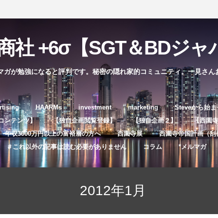
社 +6σ【SGT＆BDジャパ
マガが勉強になると評判です。秘密の隠れ家的コミュニティ。一見さん
コ
rtising
HAARMs
investment
marketing
Steveから始
ン
コンテンツ】
【独自企画閲覧登録】
【独自企画２】
【西園寺独
テ
年収3000万円以上の富裕層の方へ
西園寺展
西園寺帝国計画（刮
ン
＃これ以外の記事は読む必要がありません
コラム
*メルマガ
ツ
へ
ス
2012年1月
キ
ッ