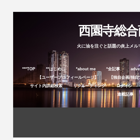
西園寺総合商
火に油を注ぐと話題の炎上メル
***TOP
**はじめに
*about me
*全記事
adve
【ユーザープロフィールページ】
【独自企画/独自
サイト内詳細検索
リクルーティング
ログイン
連載記事