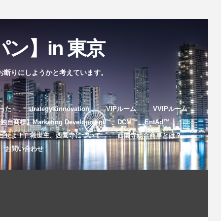
ン】in 東京
お断りにしようかと考えています。
まった
strategy&innovation
VIPルーム
VVIPルーム
自商標】Marketing Development™️、DCM™️、EntAd™️
目せよ！）救世主、西園寺について
西園寺総合商事とは？
お問い合わせ