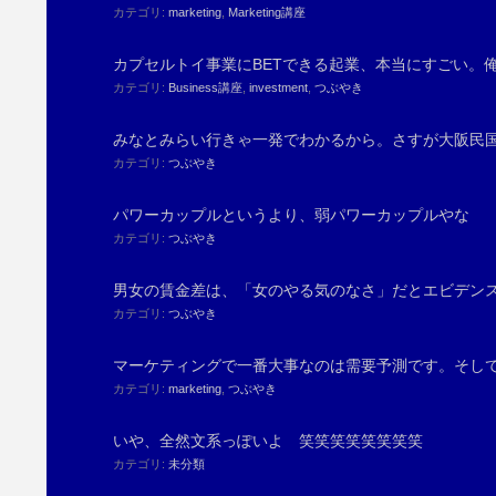
カテゴリ:
marketing
,
Marketing講座
カプセルトイ事業にBETできる起業、本当にすごい。
カテゴリ:
Business講座
,
investment
,
つぶやき
みなとみらい行きゃ一発でわかるから。さすが大阪民
カテゴリ:
つぶやき
パワーカップルというより、弱パワーカップルやな
カテゴリ:
つぶやき
男女の賃金差は、「女のやる気のなさ」だとエビデン
カテゴリ:
つぶやき
マーケティングで一番大事なのは需要予測です。そして
カテゴリ:
marketing
,
つぶやき
いや、全然文系っぽいよ 笑笑笑笑笑笑笑笑
カテゴリ:
未分類