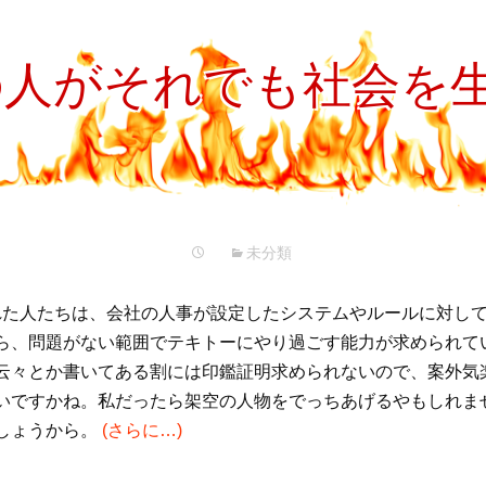
プ
の人がそれでも社会を
未分類
た人たちは、会社の人事が設定したシステムやルールに対し
ら、問題がない範囲でテキトーにやり過ごす能力が求められて
云々とか書いてある割には印鑑証明求められないので、案外気
いですかね。私だったら架空の人物をでっちあげるやもしれま
しょうから。
(さらに…)