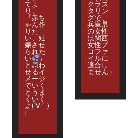
てよ
クラス
り、
タリン
『赤ち
グで、
ゃん作
兵庫県
りた
の女性
い、妊
は関西
娠させ
女性プ
られた
ロファ
い
』
イルに
適合し
と思わ
ません
せるイ
メージ
でいく
とうま
くいく
よ(´∀｀)