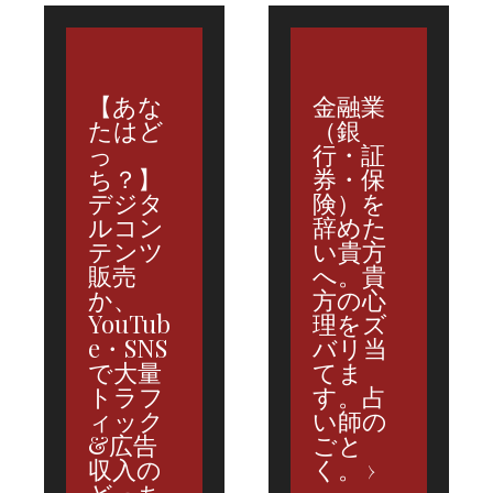
【あな
金融業
たはど
（銀
っ
行・証
ち？】
券・保
デジタ
険）を
ルコン
辞めた
テンツ
い貴方
販売
へ。貴
か、
方の心
YouTub
理をズ
e・SNS
バリ当
で大量
てま
トラフ
す。占
ィック
い師の
&広告
ごと
収入の
く。