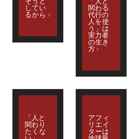
そうと
「人と
してい
関わる
るから
代行の
人を使
う」は
実力者
の生き
方
「人と
アフィ
関わり
リエイ
たくな
ターは
い」
地球最