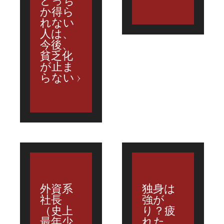
どっち
か得ら
れない
人は、
今後、
貧乏化
が止ま
らない
外資系
独身は
社長
強が
（史上
り？疲
最年少
れた、