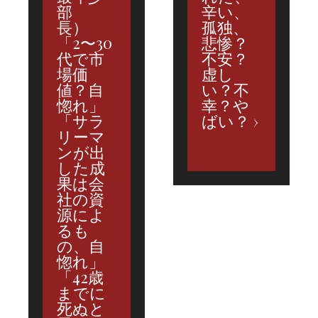
部
辛い、
長）
孤独、
「2〜30
悲惨？
代で市
不安？
場価
虚し
値？自
い？不
惚れ」
幸？や
「サラ
ばい？
リーマ
ンが出
した成
果は会
社の資
源によ
るも
の、自
惚れ」
「42歳
までに
死ぬと