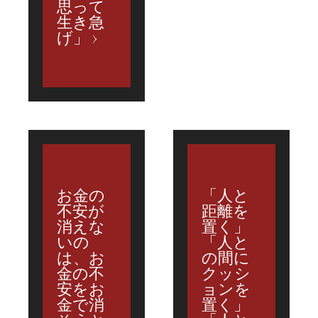
思って
生き急
げ」
お金の
「人と
不安が
距離を
消えな
置く」
いの
「人と
は、お
の間に
金の不
クッシ
安をお
ョンを
金で消
置く」