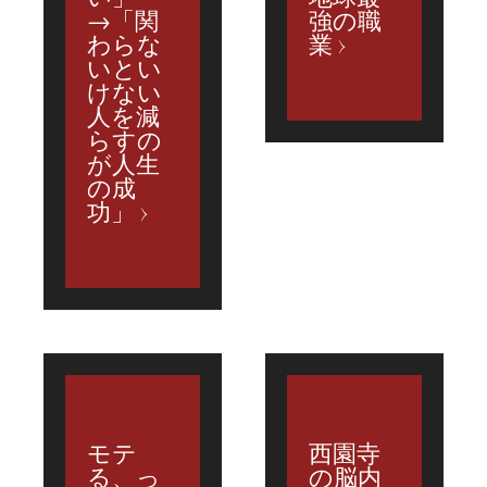
→「関
強の職
わらな
業
いとい
けない
人を減
らすの
が人生
の成
功」
モテ
西園寺
る、っ
の脳内