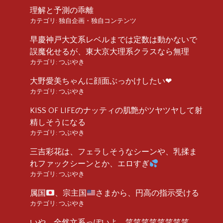
理解と予測の乖離
カテゴリ:
独自企画・独自コンテンツ
早慶神戸大文系レベルまでは定数は動かないで
誤魔化せるが、東大京大理系クラスなら無理
カテゴリ:
つぶやき
大野愛美ちゃんに顔面ぶっかけしたい❤︎
カテゴリ:
つぶやき
KISS OF LIFEのナッティの肌艶がツヤツヤして射
精しそうになる
カテゴリ:
つぶやき
三吉彩花は、フェラしそうなシーンや、乳揉ま
れファックシーンとか、エロすぎ
カテゴリ:
つぶやき
属国
、宗主国
さまから、円高の指示受ける
カテゴリ:
つぶやき
いや、全然文系っぽいよ 笑笑笑笑笑笑笑笑