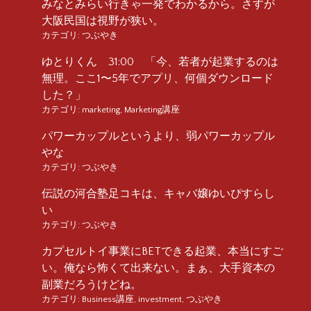
みなとみらい行きゃ一発でわかるから。さすが
大阪民国は視野が狭い。
カテゴリ:
つぶやき
ゆとりくん 31:00 「今、若者が起業するのは
無理。ここ1〜5年でアプリ、何個ダウンロード
した？」
カテゴリ:
marketing
,
Marketing講座
パワーカップルというより、弱パワーカップル
やな
カテゴリ:
つぶやき
伝説の河合塾足コキは、キャバ嬢ゆいぴすらし
い
カテゴリ:
つぶやき
カプセルトイ事業にBETできる起業、本当にすご
い。俺なら怖くて出来ない。まぁ、大手資本の
副業だろうけどね。
カテゴリ:
Business講座
,
investment
,
つぶやき