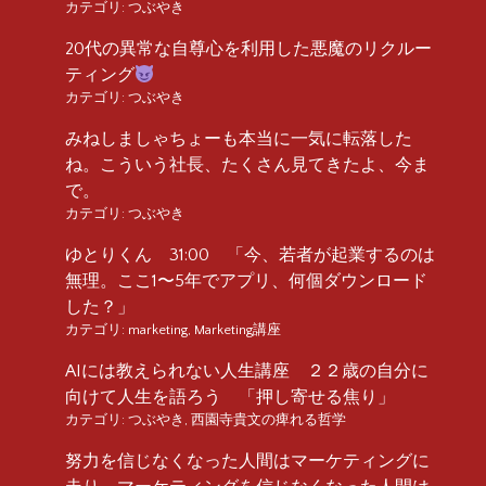
カテゴリ:
つぶやき
20代の異常な自尊心を利用した悪魔のリクルー
ティング
カテゴリ:
つぶやき
みねしましゃちょーも本当に一気に転落した
ね。こういう社長、たくさん見てきたよ、今ま
で。
カテゴリ:
つぶやき
ゆとりくん 31:00 「今、若者が起業するのは
無理。ここ1〜5年でアプリ、何個ダウンロード
した？」
カテゴリ:
marketing
,
Marketing講座
AIには教えられない人生講座 ２２歳の自分に
向けて人生を語ろう 「押し寄せる焦り」
カテゴリ:
つぶやき
,
西園寺貴文の痺れる哲学
努力を信じなくなった人間はマーケティングに