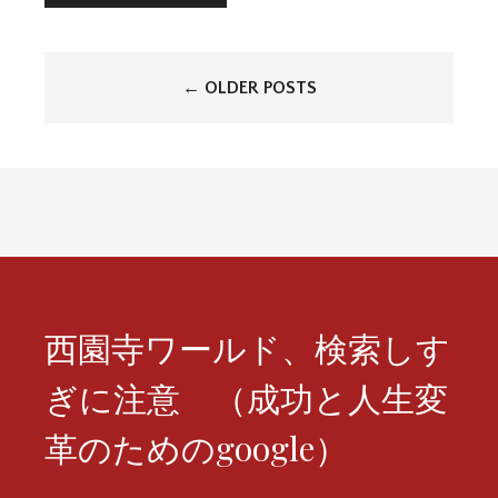
投
←
OLDER POSTS
稿
ナ
ビ
ゲ
ー
シ
西園寺ワールド、検索しす
ョ
ぎに注意 （成功と人生変
ン
革のためのgoogle）