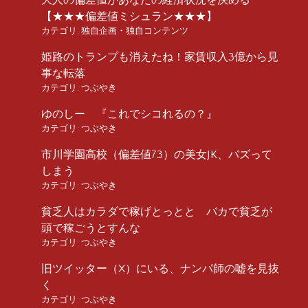
大人の偏差値があなたの経済状況を決める
【★★★偏差値ミシュラン★★★】
カテゴリ:
独自企画・独自コンテンツ
姫路のトランプも消えたね！家賃収入3億から見
事な転落
カテゴリ:
つぶやき
ゆのしー 『これでシコれるの？』
カテゴリ:
つぶやき
市川学園高校（偏差値73）の美女JK、バズって
しまう
カテゴリ:
つぶやき
貧乏人はカラダで稼げとっとと バカで貧乏が
頭で稼ごうとすんな
カテゴリ:
つぶやき
旧ツイッター（X）にいる、ナンパ師の嘘を見抜
く
カテゴリ:
つぶやき