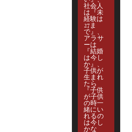
社会人
は『未
経験は
27ま
で』、
アラサ
ーは
『結婚
は今し
か』、
子供が
生まれ
たら
『子供
が子供
の時一
緒にい
れるの
は今し
かな