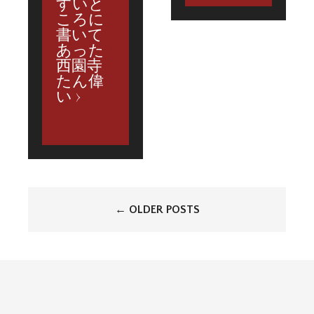
すいと
ころに
書いて
あった
西園寺
たん偉
い
投
←
OLDER POSTS
稿
ナ
ビ
ゲ