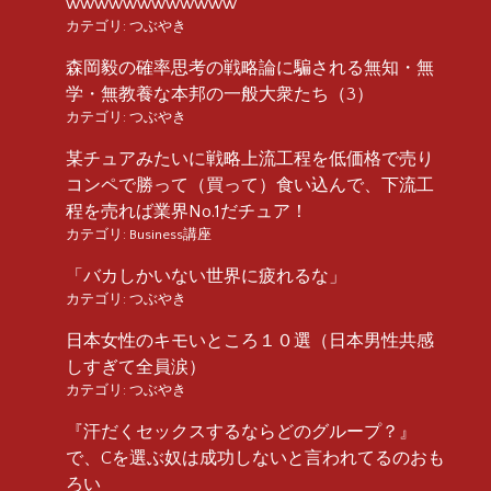
wwwwwwwwwwww
カテゴリ:
つぶやき
森岡毅の確率思考の戦略論に騙される無知・無
学・無教養な本邦の一般大衆たち（3）
カテゴリ:
つぶやき
某チュアみたいに戦略上流工程を低価格で売り
コンペで勝って（買って）食い込んで、下流工
程を売れば業界No.1だチュア！
カテゴリ:
Business講座
「バカしかいない世界に疲れるな」
カテゴリ:
つぶやき
日本女性のキモいところ１０選（日本男性共感
しすぎて全員涙）
カテゴリ:
つぶやき
『汗だくセックスするならどのグループ？』
で、Cを選ぶ奴は成功しないと言われてるのおも
ろい