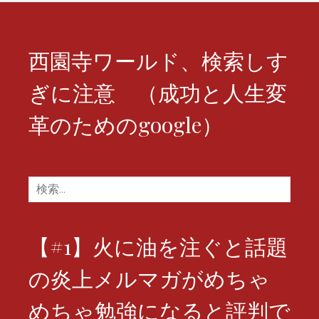
ー
シ
西園寺ワールド、検索しす
ョ
ぎに注意 （成功と人生変
ン
革のためのgoogle）
検
索:
【#1】火に油を注ぐと話題
の炎上メルマガがめちゃ
めちゃ勉強になると評判で