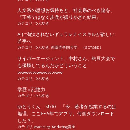
人文系の思想お気持ちと、社会系のべき論を、
『王将ではなく歩兵が振りかざた結果』
カテゴリ:
つぶやき
AIに淘汰されないギュラレナイスキルが欲しい
若手へ
カテゴリ:
つぶやき
,
西園寺帝国大学 （SGT&BD）
サイバーエージェント、中村さん、納豆大会で
も優勝してるんだがどういうこと
wwwwwwwwwwww
カテゴリ:
つぶやき
学歴＝記憶力
カテゴリ:
つぶやき
ゆとりくん 31:00 「今、若者が起業するのは
無理。ここ1〜5年でアプリ、何個ダウンロード
した？」
カテゴリ:
marketing
,
Marketing講座