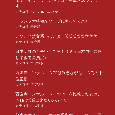
ます。もっとうまいやつは10年生き残ってま
す。
カテゴリ:
marketing
,
つぶやき
トランプ大統領がソープ代奢ってくれた
カテゴリ:
未分類
いや、全然文系っぽいよ 笑笑笑笑笑笑笑笑
カテゴリ:
未分類
日本女性のキモいところ１０選（日本男性共感
しすぎて全員涙）
カテゴリ:
つぶやき
西園寺コンサル INTPは残念ながら、INTJの下
位互換
カテゴリ:
つぶやき
西園寺コンサル INFJとENFJを比較したとき、
INFJは営業出来ないのが辛い
カテゴリ:
つぶやき