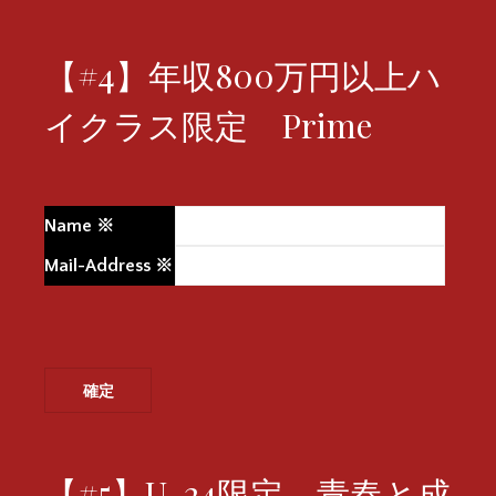
【#4】年収800万円以上ハ
イクラス限定 Prime
Name
※
Mail-Address
※
【#5】U-24限定 青春と成