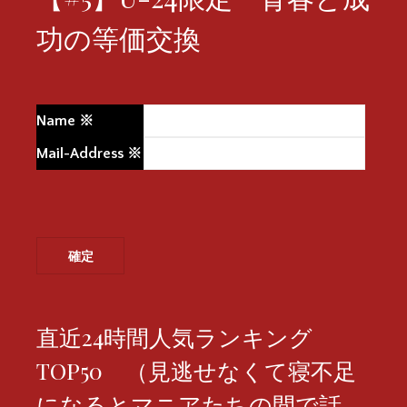
功の等価交換
Name
※
Mail-Address
※
直近24時間人気ランキング
TOP50 （見逃せなくて寝不足
になるとマニアたちの間で話