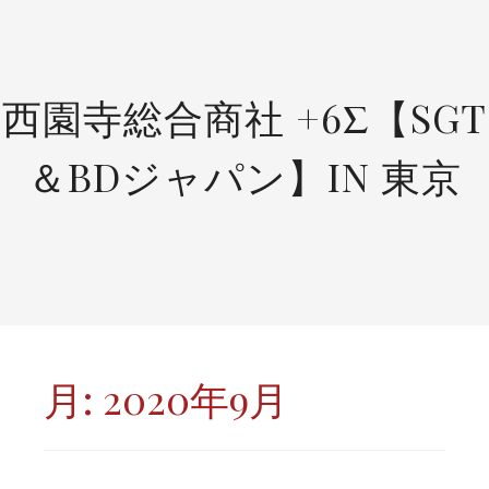
SKIP
TO
CONTENT
西園寺総合商社 +6Σ【SGT
＆BDジャパン】IN 東京
月:
2020年9月