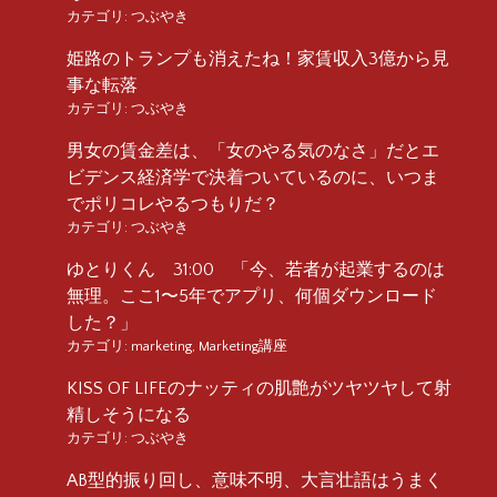
カテゴリ:
つぶやき
姫路のトランプも消えたね！家賃収入3億から見
事な転落
カテゴリ:
つぶやき
男女の賃金差は、「女のやる気のなさ」だとエ
ビデンス経済学で決着ついているのに、いつま
でポリコレやるつもりだ？
カテゴリ:
つぶやき
ゆとりくん 31:00 「今、若者が起業するのは
無理。ここ1〜5年でアプリ、何個ダウンロード
した？」
カテゴリ:
marketing
,
Marketing講座
KISS OF LIFEのナッティの肌艶がツヤツヤして射
精しそうになる
カテゴリ:
つぶやき
AB型的振り回し、意味不明、大言壮語はうまく