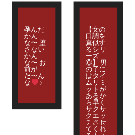
孕んだ
【女の
かん
口調を
な〜 堕
真似す
さない
るシリ
かん
ーズ
な〜 お
⑥】 男
前が
の子に
だ〜ん
はタイ
な
ムリミ
ットが
あるか
ら早く
サクサ
クエッ
チさせ
てくれ