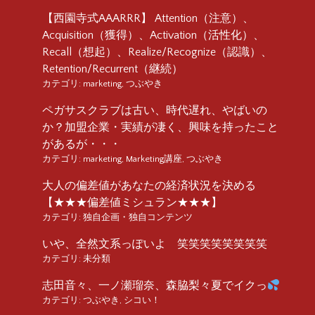
【西園寺式AAARRR】 Attention（注意）、
Acquisition（獲得）、Activation（活性化）、
Recall（想起）、Realize/Recognize（認識）、
Retention/Recurrent（継続）
カテゴリ:
marketing
,
つぶやき
ペガサスクラブは古い、時代遅れ、やばいの
か？加盟企業・実績が凄く、興味を持ったこと
があるが・・・
カテゴリ:
marketing
,
Marketing講座
,
つぶやき
大人の偏差値があなたの経済状況を決める
【★★★偏差値ミシュラン★★★】
カテゴリ:
独自企画・独自コンテンツ
いや、全然文系っぽいよ 笑笑笑笑笑笑笑笑
カテゴリ:
未分類
志田音々、一ノ瀬瑠奈、森脇梨々夏でイクっ
カテゴリ:
つぶやき
,
シコい！