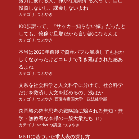
努力に疲れる人、静かな退職する人って、自己
投資しないし、課金しないよね
カテゴリ:
つぶやき
100歩譲って、『サッカー知らない嫁』だったと
しても、億稼ぐ旦那だから言い訳にならんよ
カテゴリ:
つぶやき
本当は2020年前後で資産バブル崩壊してもおか
しくなかったけどコロナで引き延ばされた感あ
るよね
カテゴリ:
つぶやき
文系を社会科学と人文科学に分けて、社会科学
だけを救済し人文を貶めるの、浅はか
カテゴリ:
つぶやき
,
西園寺帝国大学 政法経学部
森岡毅の確率思考の戦略論に騙される無知・無
学・無教養な本邦の一般大衆たち（1）
カテゴリ:
Marketing講座
,
つぶやき
MBTIに基づいた求人表の探し方