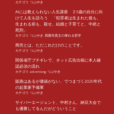
カテゴリ:
つぶやき
AIには教えられない人生講座 ２5歳の自分に向
けて人生を語ろう 「犯罪者は生まれた後も、
生まれる前も、殺せ。結婚と子育てと、中絶と
死刑」
カテゴリ:
つぶやき
,
西園寺貴文の痺れる哲学
商売とは、ただこれだけのことです。
カテゴリ:
つぶやき
関係省庁ブチギレで、ネット広告出稿に本人確
認必須の流れ
カテゴリ:
advertising
,
つぶやき
販路はあるが価値がない、でつまづく2020年代
の起業家予備軍
カテゴリ:
つぶやき
サイバーエージェント、中村さん、納豆大会で
も優勝してるんだがどういうこと