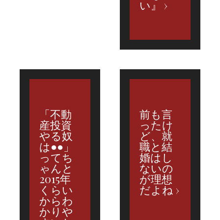
い』
「不動
前も言
産投資
ったけ
やる奴
ど、就
は●●」
職と結
ってち
婚はし
ゃんと
ないの
2015年
が理想
くらい
だよね
からわ
かりや