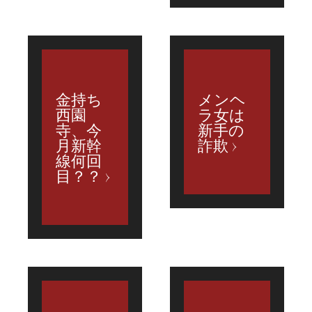
金持ち
メンヘ
西園
ラ女は
寺、今
新手の
月新幹
詐欺
線何回
目？？