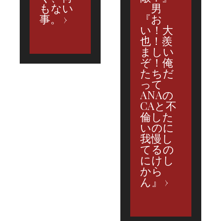
もない
男
事。
『お
い！大
也！羨
ましい
ぞ！俺
たちだ
って
ANAの
CAと不
倫した
いのに
我慢し
てるの
にけし
から
ん』