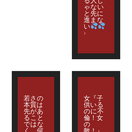
る人じ
ゃない
と先に
進まな
い
若さの
女『子
本質は
供いる
先があ
のに不
ること
倫！女
ではな
の
く、何
敵！』