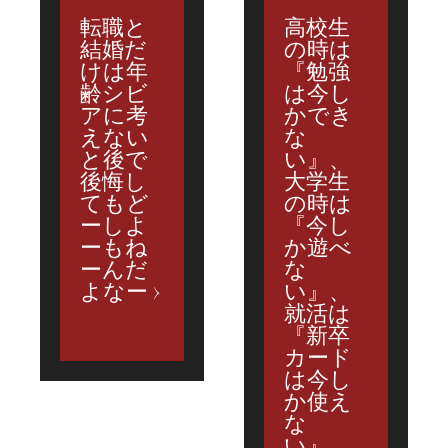
転職と
高校生
結婚だ
の時は
けは年
『勉強
齢シビ
は今し
アに考
かでき
えない
な
と後で
い』、
後悔し
大学生
てもど
の時は
ーしよ
『今し
ーもね
か遊べ
ーんだ
な
よなー
い』、
就活は
『新卒
カード
は今し
か使え
な
い』、