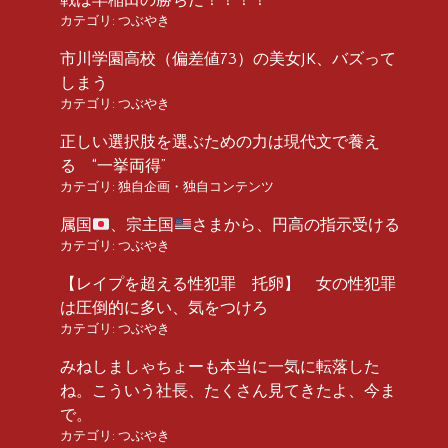
戦は早稲田の勝ちだ！！！！
カテゴリ:
つぶやき
市川学園高校（偏差値73）の美女JK、バズって
しまう
カテゴリ:
つぶやき
正しい選択肢を選ぶための力は現代文で養え
る “一挙両得”
カテゴリ:
独自企画・独自コンテンツ
属国
、宗主国
さまから、円高の指示受ける
カテゴリ:
つぶやき
【レイプを超える性犯罪 托卵】 女の性犯罪
は圧倒的に多い、気をつけろ
カテゴリ:
つぶやき
みねしましゃちょーも本当に一気に転落した
ね。こういう社長、たくさん見てきたよ、今ま
で。
カテゴリ:
つぶやき