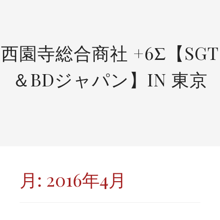
SKIP
TO
CONTENT
西園寺総合商社 +6Σ【SGT
＆BDジャパン】IN 東京
月:
2016年4月