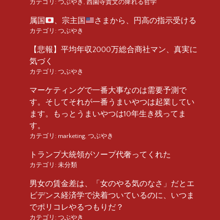
カテゴリ:
つぶやき
,
西園寺貴文の痺れる哲学
属国
、宗主国
さまから、円高の指示受ける
カテゴリ:
つぶやき
【悲報】平均年収2000万総合商社マン、真実に
気づく
カテゴリ:
つぶやき
マーケティングで一番大事なのは需要予測で
す。そしてそれが一番うまいやつは起業してい
ます。もっとうまいやつは10年生き残ってま
す。
カテゴリ:
marketing
,
つぶやき
トランプ大統領がソープ代奢ってくれた
カテゴリ:
未分類
男女の賃金差は、「女のやる気のなさ」だとエ
ビデンス経済学で決着ついているのに、いつま
でポリコレやるつもりだ？
カテゴリ:
つぶやき