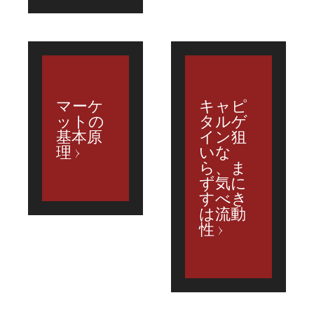
マーケ
キャピ
ットの
タルゲ
基本原
イン狙
理
いな
ら、ま
ず気に
すべき
は流動
性