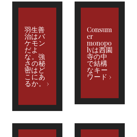
羽生善
Consum
治はバ
er
ケモン
monopo
だよ
lyは西園
な。強
寺の中
さの秘
で結構
密はど
なキー
こにあ
ワード
るか。