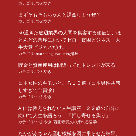
カテゴリ:
つぶやき
まずそもそもちゃんと課金しようぜ？
カテゴリ:
つぶやき
30過ぎた底辺業界の人間を集客する価値は、ほ
とんどの業界においてゼロ。貧困ビジネス・大
手大衆ビジネスだけ。
カテゴリ:
marketing
,
Marketing講座
貯金と資産運用は間違ってたトレンドが来る
カテゴリ:
つぶやき
日本女性のキモいところ１０選（日本男性共感
しすぎて全員涙）
カテゴリ:
つぶやき
AIには教えられない人生講座 ２２歳の自分に
向けて人生を語ろう 「押し寄せる焦り」
カテゴリ:
つぶやき
,
西園寺貴文の痺れる哲学
たかが赤ちゃん産む機械を図に乗らせた結果、