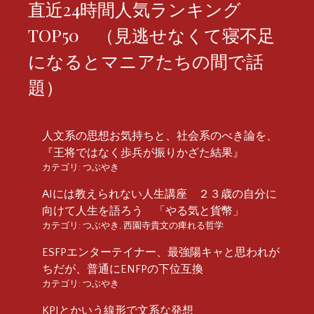
直近24時間人気ランキング
TOP50 （見逃せなくて寝不足
になるとマニアたちの間で話
題）
人文系の思想お気持ちと、社会系のべき論を、
『王将ではなく歩兵が振りかざた結果』
カテゴリ:
つぶやき
AIには教えられない人生講座 ２３歳の自分に
向けて人生を語ろう 「やる気と貨幣」
カテゴリ:
つぶやき
,
西園寺貴文の痺れる哲学
ESFPエンターテイナー、最強陽キャと思われが
ちだが、普通にENFPの下位互換
カテゴリ:
つぶやき
KPIとかいう線形で文系な発想