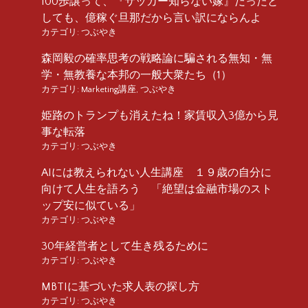
100歩譲って、『サッカー知らない嫁』だったと
しても、億稼ぐ旦那だから言い訳にならんよ
カテゴリ:
つぶやき
森岡毅の確率思考の戦略論に騙される無知・無
学・無教養な本邦の一般大衆たち（1）
カテゴリ:
Marketing講座
,
つぶやき
姫路のトランプも消えたね！家賃収入3億から見
事な転落
カテゴリ:
つぶやき
AIには教えられない人生講座 １９歳の自分に
向けて人生を語ろう 「絶望は金融市場のスト
ップ安に似ている」
カテゴリ:
つぶやき
30年経営者として生き残るために
カテゴリ:
つぶやき
MBTIに基づいた求人表の探し方
カテゴリ:
つぶやき