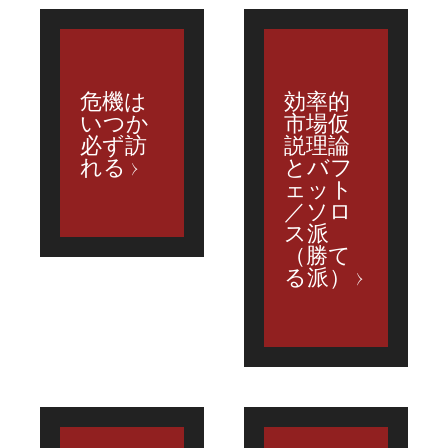
危機は
効率的
いつか
市場仮
必ず訪
説理論
れる
とバフ
ェット
／ソロ
ス派
（勝て
る派）