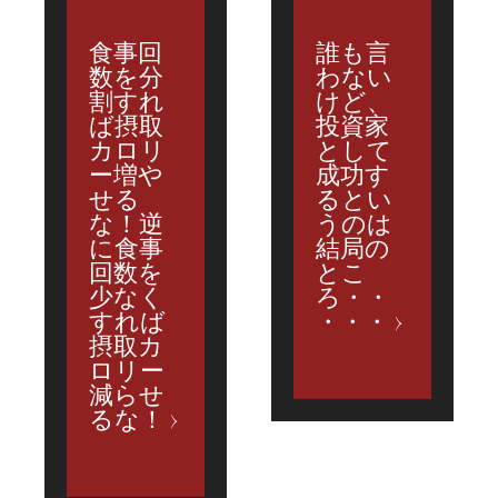
食事回
誰も言
数を分
わない
割すれ
けど、
ば摂取
投資家
カロリ
として
ー増や
成功す
せる
るとい
な！逆
うのは
に食事
結局の
回数を
とこ
少なく
ろ・・
すれば
・・・
摂取カ
ロリー
減らせ
るな！