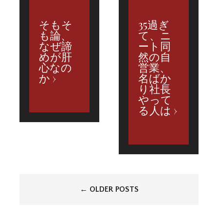
そもそ
35過ぎ
も論、
て、ニ
なぜ諦
ート同
めが肝
然の自
心なの
営業、
か
名ばか
り社長
やって
る人は
投
←
OLDER POSTS
稿