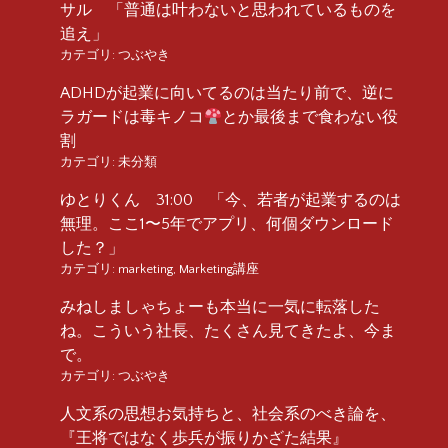
サル 「普通は叶わないと思われているものを
追え」
カテゴリ:
つぶやき
ADHDが起業に向いてるのは当たり前で、逆に
ラガードは毒キノコ
とか最後まで食わない役
割
カテゴリ:
未分類
ゆとりくん 31:00 「今、若者が起業するのは
無理。ここ1〜5年でアプリ、何個ダウンロード
した？」
カテゴリ:
marketing
,
Marketing講座
みねしましゃちょーも本当に一気に転落した
ね。こういう社長、たくさん見てきたよ、今ま
で。
カテゴリ:
つぶやき
人文系の思想お気持ちと、社会系のべき論を、
『王将ではなく歩兵が振りかざた結果』