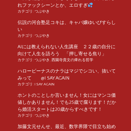
れファックシーンとか、エロすぎ
カテゴリ:
つぶやき
伝説の河合塾足コキは、キャバ嬢ゆいぴすらし
い
カテゴリ:
つぶやき
AIには教えられない人生講座 ２２歳の自分に
向けて人生を語ろう 「押し寄せる焦り」
カテゴリ:
つぶやき
,
西園寺貴文の痺れる哲学
ハロービーナスのナラはマジでシコい、抜いて
みって @I SAY AGAIN
カテゴリ:
I SAY AGAIN
ホントのことしか言いません！女にはマンコ価
値しかありません！でも25歳で腐ります！だか
ら婚活スタートは20歳からすべきです！
カテゴリ:
つぶやき
加藤文元せんせ、最近、数学界隈で目立ち始め