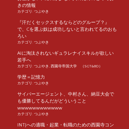
きの情報
カテゴリ:
つぶやき
『汗だくセックスするならどのグループ？』
で、Cを選ぶ奴は成功しないと言われてるのおも
ろい
カテゴリ:
つぶやき
AIに淘汰されないギュラレナイスキルが欲しい
若手へ
カテゴリ:
つぶやき
,
西園寺帝国大学 （SGT&BD）
学歴＝記憶力
カテゴリ:
つぶやき
サイバーエージェント、中村さん、納豆大会で
も優勝してるんだがどういうこと
wwwwwwwwwwww
カテゴリ:
つぶやき
INTJへの適職・起業・転職のための西園寺コン