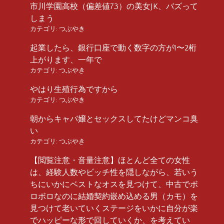
市川学園高校（偏差値73）の美女JK、バズって
しまう
カテゴリ:
つぶやき
起業したら、銀行口座で動く数字の方が1〜2桁
上がります、一年で
カテゴリ:
つぶやき
やはり生殖行為ですから
カテゴリ:
つぶやき
朝からキャバ嬢とセックスしてたけどマンコ臭
い
カテゴリ:
つぶやき
【閲覧注意・音量注意】ほとんど全ての女性
は、経験人数やビッチ性を隠しながら、若いう
ちにいかにベストなオスを見つけて、中古でボ
ロボロなのに結婚契約嵌め込める男（カモ）を
見つけて老いていくステージをいかに自分が楽
でハッピーな形で回していくか、を考えてい