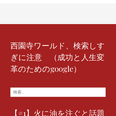
ナ
ビ
ゲ
ー
シ
西園寺ワールド、検索しす
ョ
ぎに注意 （成功と人生変
ン
革のためのgoogle）
検
索:
【#1】火に油を注ぐと話題