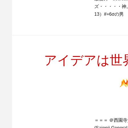
ズ・・・・・神。
13）#+6σの男 "mak
アイデアは世
＝＝＝ ＠西園寺貴文（
(Saionji Ge