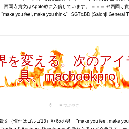
 西園寺貴文はApple教に入信しています。 ＝＝＝ ＠西園寺
e you feel, make you think." SGT&BD (Saionji General T
界を変える。次のアイ
具、macbookpro
つぶやき
憧れはゴルゴ13）#+6σの男 "make you feel, make you t
neral Trading & Business Development) 新たなるハイク