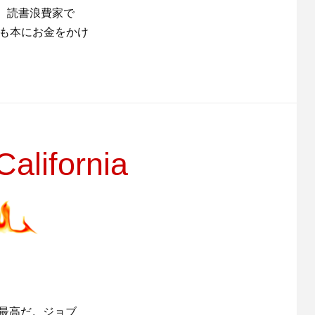
、読書浪費家で
年も本にお金をかけ
alifornia
た。最高だ。ジョブ