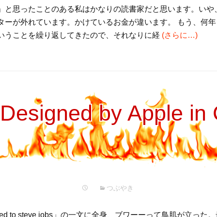
」と思ったことのある私はかなりの読書家だと思います。いや
ターが外れています。かけているお金が違います。 もう、何
いうことを繰り返してきたので、それなりに経
(さらに…)
Designed by Apple in C
つぶやき
ated to steve jobs」の一文に全身、ブワーーって鳥肌が立っ