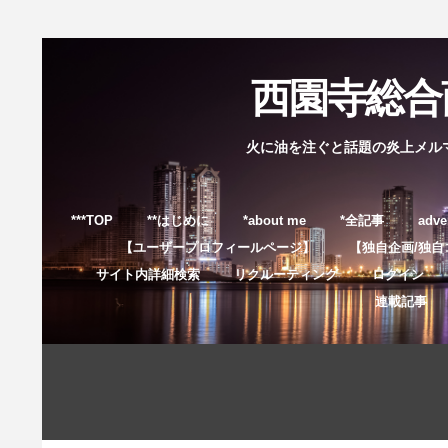
西園寺総合商
火に油を注ぐと話題の炎上メル
***TOP
**はじめに
*about me
*全記事
adve
【ユーザープロフィールページ】
【独自企画/独自
サイト内詳細検索
リクルーティング
ログイン
連載記事