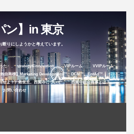
ン】in 東京
お断りにしようかと考えています。
まった
strategy&innovation
VIPルーム
VVIPルーム
自商標】Marketing Development™️、DCM™️、EntAd™️
目せよ！）救世主、西園寺について
西園寺総合商事とは？
お問い合わせ