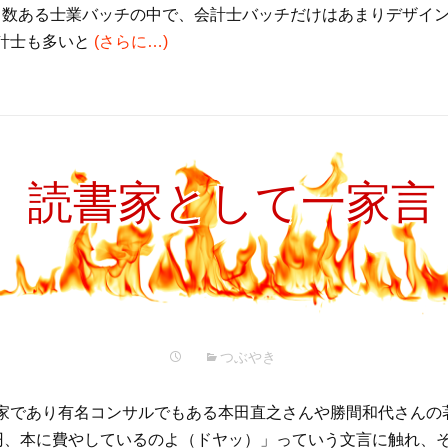
！ 数ある士業バッチの中で、会計士バッチだけはあまりデザイ
計士も多いと
(さらに…)
読書家として一家言
つぶやき
家であり有名コンサルでもある本田直之さんや勝間和代さんの
円、本に費やしているのよ（ドヤッ）」っていう文言に触れ、