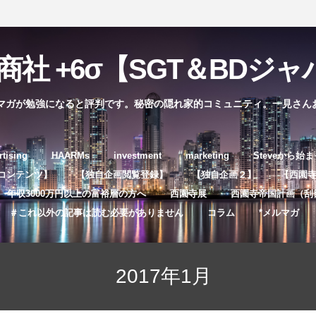
社 +6σ【SGT＆BDジャパ
マガが勉強になると評判です。秘密の隠れ家的コミュニティ。一見さん
コ
rtising
HAARMs
investment
marketing
Steveから始
ン
コンテンツ】
【独自企画閲覧登録】
【独自企画２】
【西園寺独
テ
年収3000万円以上の富裕層の方へ
西園寺展
西園寺帝国計画（刮
ン
＃これ以外の記事は読む必要がありません
コラム
*メルマガ
ツ
へ
ス
2017年1月
キ
ッ