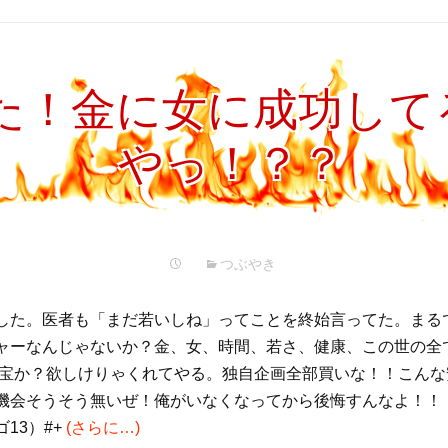
た！金に女に成功して
やっ！？？
つぶやき
した。医者も「まだ若いしね」ってことを終始言ってた。まる
ャーなんじゃないか？金、女、時間、若さ、健康、この世の全
財宝か？欲しけりゃくれてやる。独自企画全部買いな！！こん
機会そうそう無いぜ！俺がいなくなってから後悔すんなよ！！ 
13）#+
(さらに…)