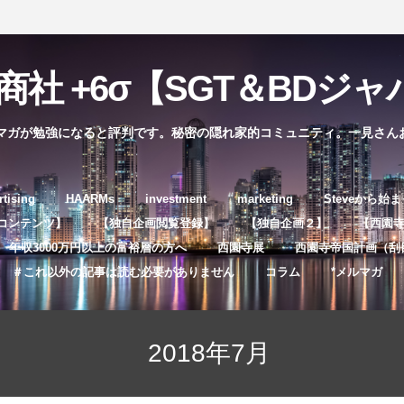
社 +6σ【SGT＆BDジャパ
マガが勉強になると評判です。秘密の隠れ家的コミュニティ。一見さん
コ
rtising
HAARMs
investment
marketing
Steveから始
ン
コンテンツ】
【独自企画閲覧登録】
【独自企画２】
【西園寺独
テ
年収3000万円以上の富裕層の方へ
西園寺展
西園寺帝国計画（刮
ン
＃これ以外の記事は読む必要がありません
コラム
*メルマガ
ツ
へ
ス
2018年7月
キ
ッ