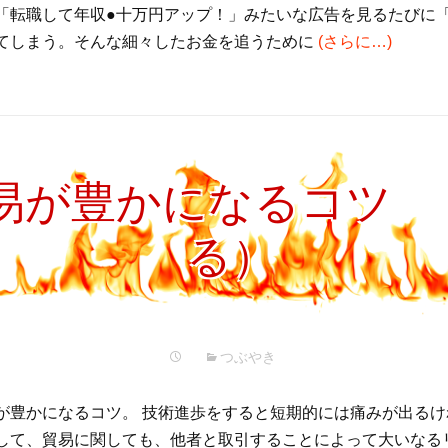
「転職して年収●十万円アップ！」みたいな広告を見るたびに
てしまう。そんな細々したお金を追うために
(さらに…)
易が豊かになるコツ 
る）
つぶやき
が豊かになるコツ。 技術進歩をすると短期的には痛みが出る
して、貿易に関しても、他者と取引することによって大いなる