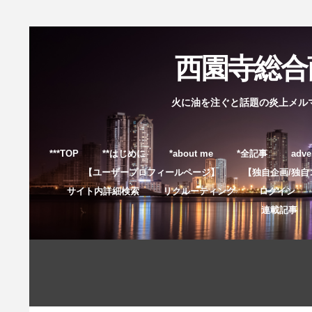
西園寺総合商
火に油を注ぐと話題の炎上メル
***TOP
**はじめに
*about me
*全記事
adve
【ユーザープロフィールページ】
【独自企画/独自
サイト内詳細検索
リクルーティング
ログイン
連載記事