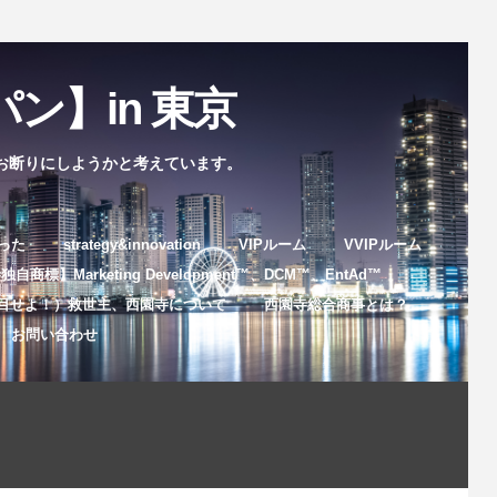
ン】in 東京
お断りにしようかと考えています。
まった
strategy&innovation
VIPルーム
VVIPルーム
自商標】Marketing Development™️、DCM™️、EntAd™️
目せよ！）救世主、西園寺について
西園寺総合商事とは？
お問い合わせ