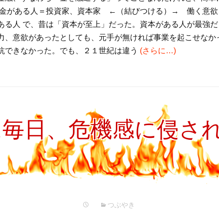
お金がある人＝投資家、資本家 ←（結びつける）→ 働く意
ある人 で、昔は「資本が至上」だった。資本がある人が最強だ
力、意欲があったとしても、元手が無ければ事業を起こせなか
抗できなかった。でも、２１世紀は違う
(さらに…)
は毎日、危機感に侵さ
つぶやき