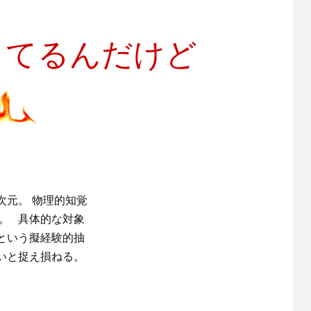
してるんだけど
次元。 物理的知覚
。 具体的な対象
という擬経験的抽
いと捉え損ねる。