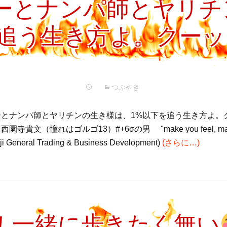
ーとナンパ師とヤリチ
を追う生き方よ。クー
つぶやき
とナンパ師とヤリチンの生き様は、1%以下を追う生き方よ。
寺貴文（憧れはゴルゴ13）#+6σの男 "make you feel, make 
i General Trading & Business Development)
(さらに…)
！一緒に歩きたく無い