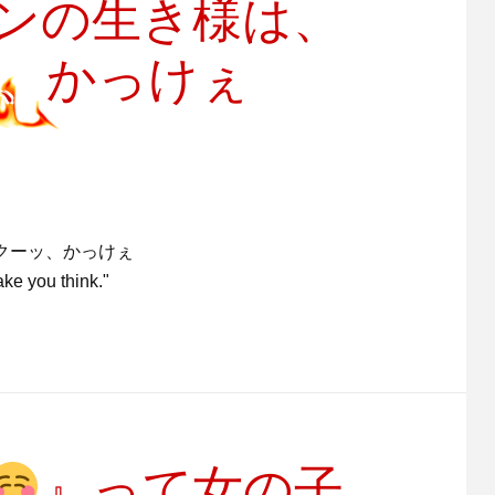
ンの生き様は、
ッ、かっけぇ
クーッ、かっけぇ
you think."
』って女の子