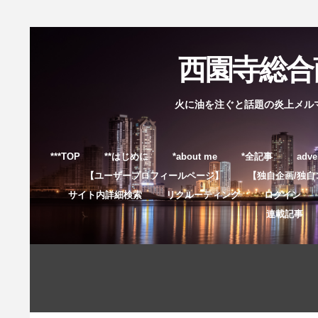
西園寺総合商
火に油を注ぐと話題の炎上メル
***TOP
**はじめに
*about me
*全記事
adve
【ユーザープロフィールページ】
【独自企画/独自
サイト内詳細検索
リクルーティング
ログイン
連載記事