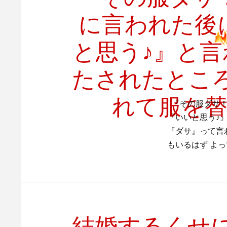
に言われた後
と思う♪』と
たされたとこ
れて服を
『その服ダサ！
『いいと思う♪
『ダサ』って言
もいるはず よ
結婚するくせに