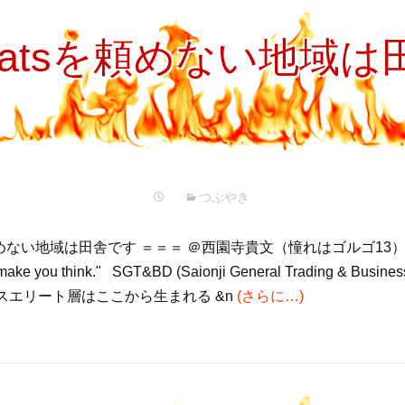
r eatsを頼めない地域
つぶやき
sを頼めない地域は田舎です ＝＝＝ ＠西園寺貴文（憧れはゴルゴ13
 make you think." SGT&BD (Saionji General Trading & Busine
スエリート層はここから生まれる &n
(さらに…)