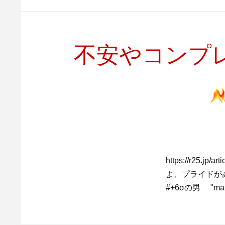
不安やコンプレ
https://r25
よ、プライドが
#+6σの男 "make y