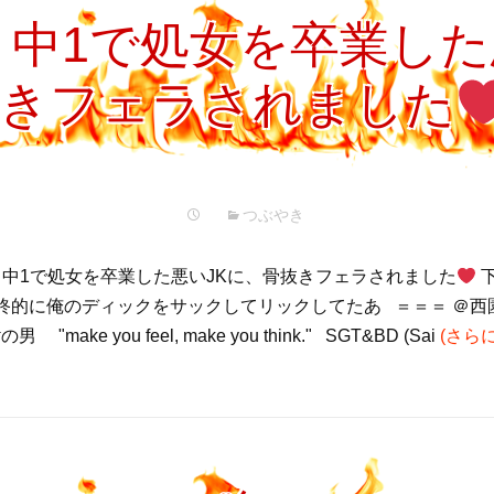
中1で処女を卒業した
きフェラされました
つぶやき
中1で処女を卒業した悪いJKに、骨抜きフェラされました
下
終的に俺のディックをサックしてリックしてたあ ＝＝＝ ＠西
"make you feel, make you think." SGT&BD (Sai
(さら