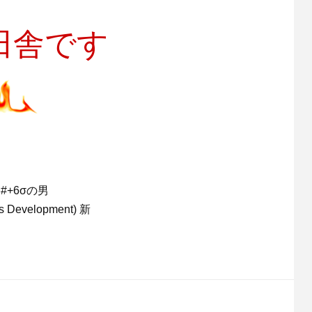
は田舎です
）#+6σの男
ss Development) 新