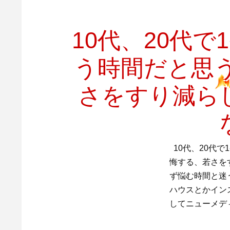
10代、20代
う時間だと思う
さをすり減ら
10代、20代
悔する、若さを
ず悩む時間と迷
ハウスとかイン
してニューメデ