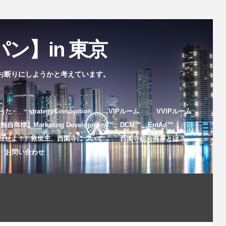
ン】in 東京
お断りにしようかと考えています。
まった
strategy&innovation
VIPルーム
VVIPルーム
自商標】Marketing Development™️、DCM™️、EntAd™️
目せよ！）救世主、西園寺について
西園寺総合商事とは？
お問い合わせ