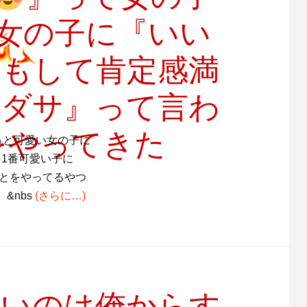
女の子に『いい
チもして肯定感満
『ダサ』って言わ
をやってきた
っと可愛い女の子に
1番可愛い子に
ことをやってるやつ
&nbs
(さらに…)
ないのは俺からす