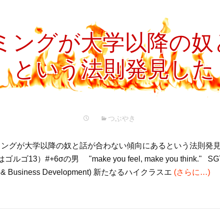
ミングが大学以降の奴
という法則発見した
つぶやき
ングが大学以降の奴と話が合わない傾向にあるという法則発見し
3）#+6σの男 "make you feel, make you think." SGT&
ing & Business Development) 新たなるハイクラスエ
(さらに…)