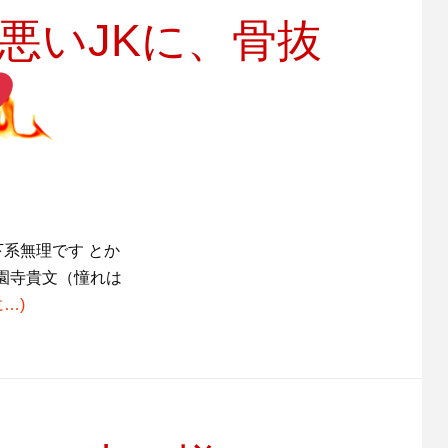
悪いJKに、骨抜
系無理です とか
園寺貴文（憧れは
に…)