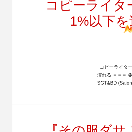
コピーライタ
1%以下
コピーライター
濡れる ＝＝＝ ＠西園
SGT&BD (Saionj
『その服ダサ