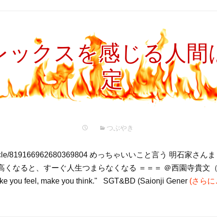
ックスを感じる人間は傲
定
つぶやき
.jp/article/819166962680369804 めっちゃいいこと言う 明石
高くなると、すーぐ人生つまらなくなる ＝＝＝ ＠西園寺貴文（
ou feel, make you think." SGT&BD (Saionji Gener
(さらに