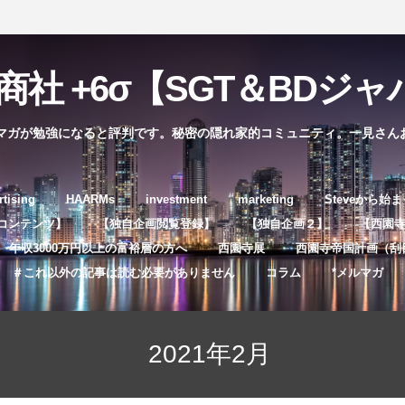
社 +6σ【SGT＆BDジャパ
マガが勉強になると評判です。秘密の隠れ家的コミュニティ。一見さん
コ
rtising
HAARMs
investment
marketing
Steveから始
ン
コンテンツ】
【独自企画閲覧登録】
【独自企画２】
【西園寺独
テ
年収3000万円以上の富裕層の方へ
西園寺展
西園寺帝国計画（刮
ン
＃これ以外の記事は読む必要がありません
コラム
*メルマガ
ツ
へ
ス
2021年2月
キ
ッ