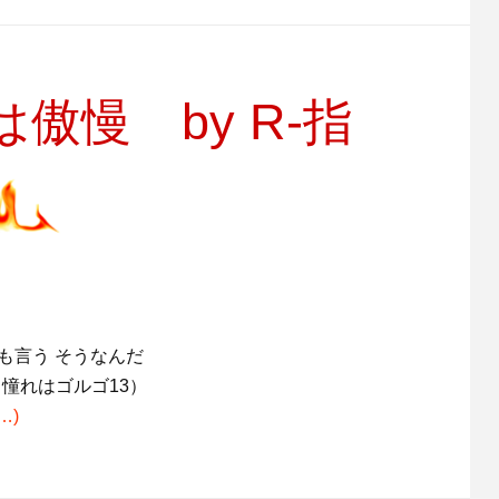
慢 by R-指
家さんまも言う そうなんだ
憧れはゴルゴ13）
…)