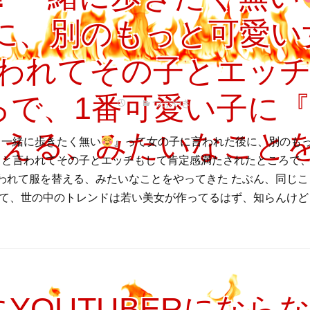
に、別のもっと可愛い
言われてその子とエッ
ろで、1番可愛い子に
つぶやき
替える、みたいなこと
一緒に歩きたく無い
』って女の子に言われた後に、別のも
』と言われてその子とエッチもして肯定感満たされたところで、
われて服を替える、みたいなことをやってきた たぶん、同じ
って、世の中のトレンドは若い美女が作ってるはず、知らんけど 
YOUTUBERになら