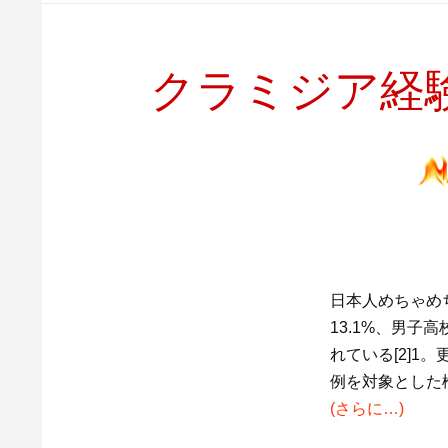
クラミジア経
日本人めちゃめち
13.1%、男子
れている[2]1。
例を対象とした検
(さらに…)