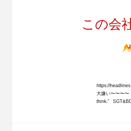
この会社
https://headl
大嫌い〜〜〜〜 ＝＝
think." SGT&BD 