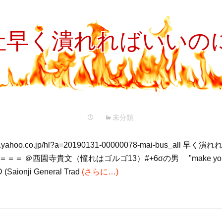
早く潰れればいいのに(
未分類
ines.yahoo.co.jp/hl?a=20190131-00000078-mai-bus_al
＝ ＠西園寺貴文（憧れはゴルゴ13）#+6σの男 "make you feel
(Saionji General Trad
(さらに…)