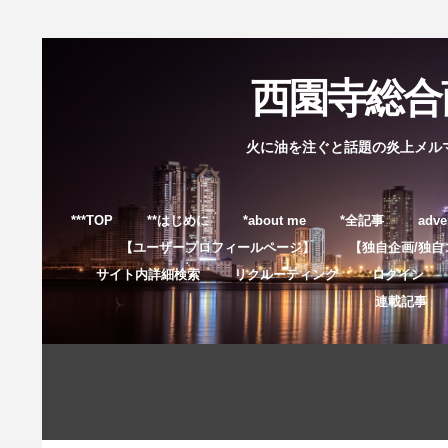
西園寺総合商
火に油を注ぐと話題の炎上メル
***TOP
**はじめに
*about me
*全記事
adve
【ユーザープロフィールページ】
【独自企画/独自
サイト内詳細検索
リクルーティング
ログイン
連載記事