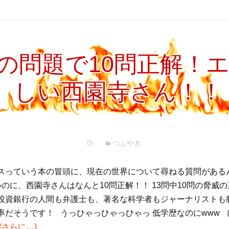
の問題で10問正解！
しい西園寺さん！！
つぶやき
スっていう本の冒頭に、現在の世界について尋ねる質問がある
のに、西園寺さんはなんと10問正解！！ 13問中10問の脅威の
投資銀行の人間も弁護士も、著名な科学者もジャーナリストも
率だそうです！ うっひゃっひゃっひゃっ 低学歴なのにwww 
(さらに…)