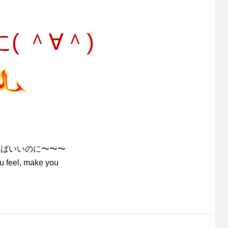
 ＾∀＾)
l 早く潰れればいいのに〜〜〜
, make you