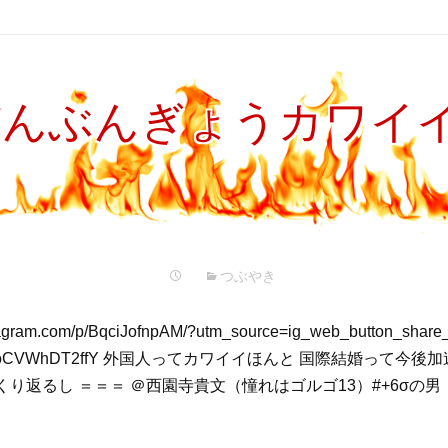
だんぶんぎょうカワイ
つぶやき
stagram.com/p/BqciJofnpAM/?utm_source=ig_web_button_share
utu.be/oCVWhDT2ffY 外国人ってカワイイほんと 国際結婚って今
り返るし ＝＝＝ ＠西園寺貴文（憧れはゴルゴ13）#+6σの男 "