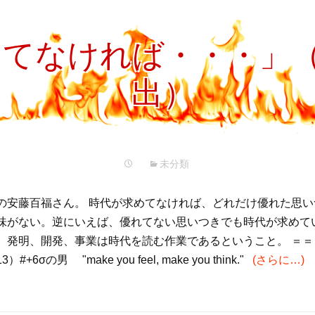
プ
めてなければ・・・」
出）
未分類
の安藤百福さん。 時代が求めてなければ、どれだけ優れた思
味がない。逆にいえば、優れてない思いつきでも時代が求めて
。発明、開発、事業は時代を読む作業であるということ。 ＝＝
6σの男 "make you feel, make you think."
(さらに…)