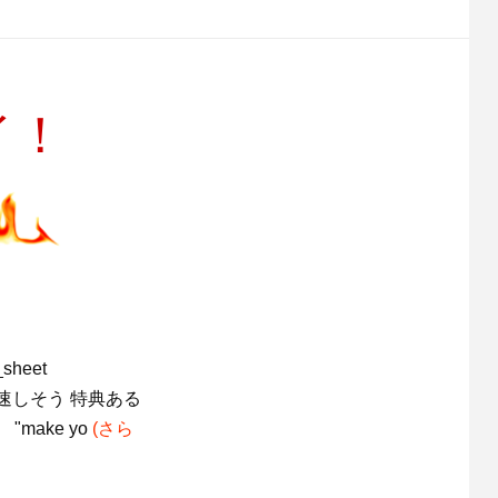
イ！
_sheet
後加速しそう 特典ある
make yo
(さら