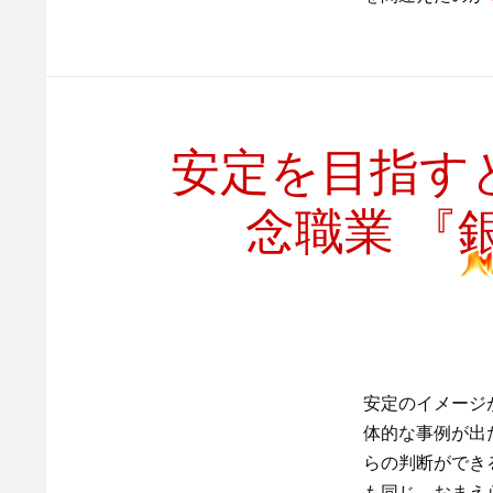
安定を目指す
念職業 『
安定のイメージ
体的な事例が出
らの判断ができ
も同じ。おまえ