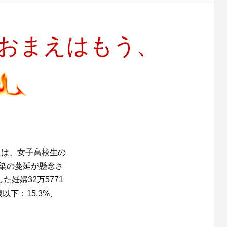
『おまえはもう、
年には、女子高校生の
感染の蔓延が懸念さ
た妊婦32万5771
以下：15.3%、