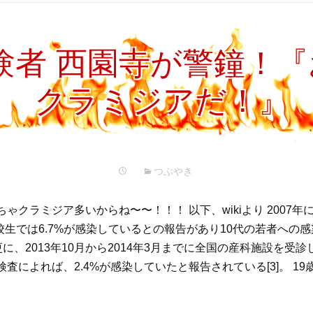
験者 西園寺が警鐘！
クラミジアだ！』
つぶやき
ゃクラミジア多いからね〜〜！！！ 以下、wikiより 2007
高校生では6.7%が感染しているとの報告があり10代の若者への
更に、2013年10月から2014年3月までに全国の産科施設を受診し
査によれば、2.4%が感染していたと報告されている[3]。 19歳