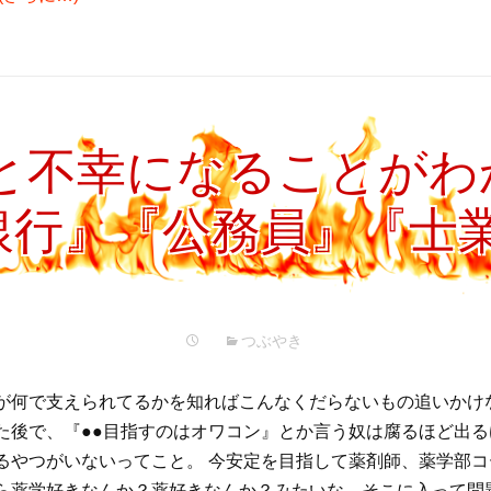
と不幸になることがわ
銀行』『公務員』『士
つぶやき
が何で支えられてるかを知ればこんなくだらないもの追いかけ
た後で、『●●目指すのはオワコン』とか言う奴は腐るほど出
るやつがいないってこと。 今安定を目指して薬剤師、薬学部
ら薬学好きなんか？薬好きなんか？みたいな。そこに入って問