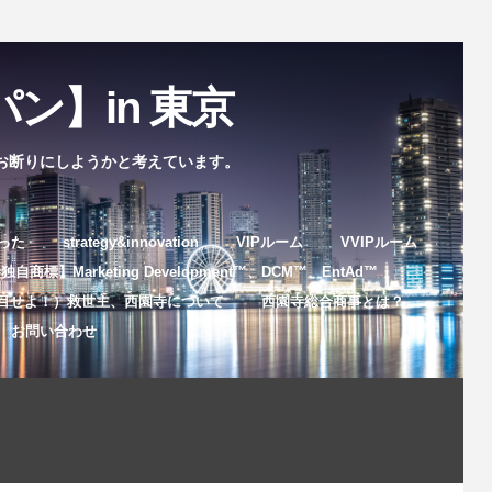
ン】in 東京
お断りにしようかと考えています。
まった
strategy&innovation
VIPルーム
VVIPルーム
自商標】Marketing Development™️、DCM™️、EntAd™️
目せよ！）救世主、西園寺について
西園寺総合商事とは？
お問い合わせ