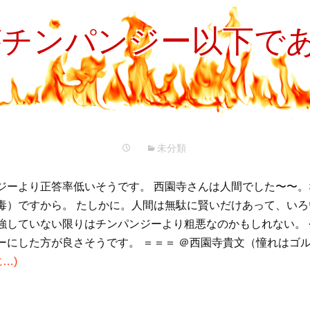
がチンパンジー以下で
未分類
ジーより正答率低いそうです。 西園寺さんは人間でした〜〜
毒）ですから。 たしかに。人間は無駄に賢いだけあって、い
強していない限りはチンパンジーより粗悪なのかもしれない。 
ーにした方が良さそうです。 ＝＝＝ ＠西園寺貴文（憧れはゴルゴ
に…)