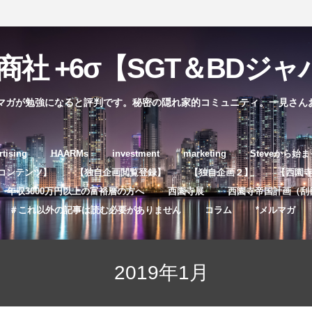
社 +6σ【SGT＆BDジャパ
マガが勉強になると評判です。秘密の隠れ家的コミュニティ。一見さん
コ
rtising
HAARMs
investment
marketing
Steveから始
ン
コンテンツ】
【独自企画閲覧登録】
【独自企画２】
【西園寺独
テ
年収3000万円以上の富裕層の方へ
西園寺展
西園寺帝国計画（刮
ン
＃これ以外の記事は読む必要がありません
コラム
*メルマガ
ツ
へ
ス
2019年1月
キ
ッ