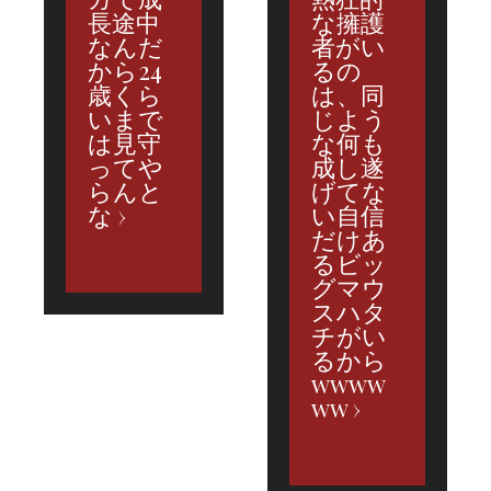
長途中
な擁護
なんだ
者がい
から24
るの
歳くら
は、同
いまで
じよう
は見守
な何も
ってや
成し遂
らんと
げてな
な
い自信
だけあ
るビッ
グマウ
スハタ
チがい
るから
wwww
ww