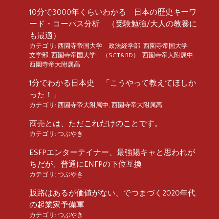
10分で3000年くらいわかる 日本の歴史キーワ
ード・コーパス分析 （受験勉強/大人の教養に
も最適）
カテゴリ:
西園寺帝国大学 政法経学部
,
西園寺帝国大学
文学部
,
西園寺帝国大学 （SGT&BD）
,
西園寺帝大附属中
,
西園寺帝大附属高
1分でわかる日本史 「こうやって教えてほしか
った！」
カテゴリ:
西園寺帝大附属中
,
西園寺帝大附属高
商売とは、ただこれだけのことです。
カテゴリ:
つぶやき
ESFPエンターテイナー、最強陽キャと思われが
ちだが、普通にENFPの下位互換
カテゴリ:
つぶやき
販路はあるが価値がない、でつまづく2020年代
の起業家予備軍
カテゴリ:
つぶやき