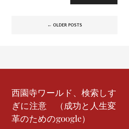
投
←
OLDER POSTS
稿
ナ
ビ
ゲ
ー
シ
西園寺ワールド、検索しす
ョ
ぎに注意 （成功と人生変
ン
革のためのgoogle）