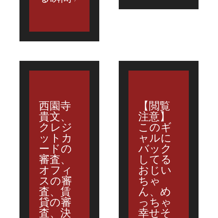
西園寺
【閲覧
貴文、
注意】
クレジ
このギ
ットカ
ャルに
ードの
バック
審査、
してる
オフィ
おじい
スの審
ちゃ
査、賃
ん、め
貸の審
っちゃ
査、決
幸せそ