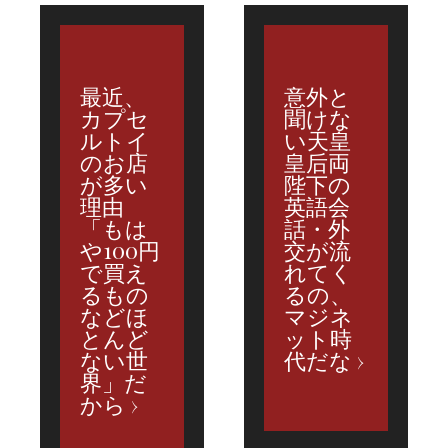
最近、
意外と
カプセ
聞けな
ルトイ
い天皇
のお店
皇后両
が多い
陛下の
理由
英語会
「もは
話・外
や100円
交が流
で買え
れてく
るもの
るの、
などほ
マジネ
とんど
ット時
ない世
代だな
界」だ
から