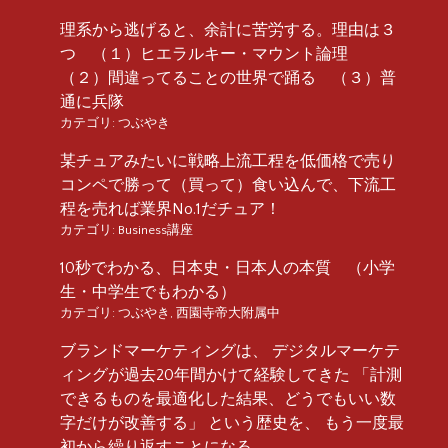
理系から逃げると、余計に苦労する。理由は３
つ （１）ヒエラルキー・マウント論理
（２）間違ってることの世界で踊る （３）普
通に兵隊
カテゴリ:
つぶやき
某チュアみたいに戦略上流工程を低価格で売り
コンペで勝って（買って）食い込んで、下流工
程を売れば業界No.1だチュア！
カテゴリ:
Business講座
10秒でわかる、日本史・日本人の本質 （小学
生・中学生でもわかる）
カテゴリ:
つぶやき
,
西園寺帝大附属中
ブランドマーケティングは、 デジタルマーケテ
ィングが過去20年間かけて経験してきた 「計測
できるものを最適化した結果、どうでもいい数
字だけが改善する」 という歴史を、 もう一度最
初から繰り返すことになる。