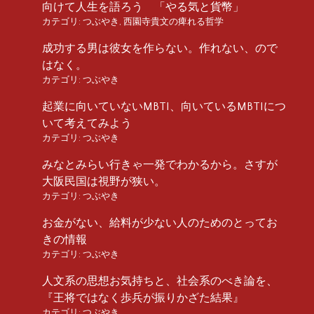
向けて人生を語ろう 「やる気と貨幣」
カテゴリ:
つぶやき
,
西園寺貴文の痺れる哲学
成功する男は彼女を作らない。作れない、ので
はなく。
カテゴリ:
つぶやき
起業に向いていないMBTI、向いているMBTIにつ
いて考えてみよう
カテゴリ:
つぶやき
みなとみらい行きゃ一発でわかるから。さすが
大阪民国は視野が狭い。
カテゴリ:
つぶやき
お金がない、給料が少ない人のためのとってお
きの情報
カテゴリ:
つぶやき
人文系の思想お気持ちと、社会系のべき論を、
『王将ではなく歩兵が振りかざた結果』
カテゴリ:
つぶやき