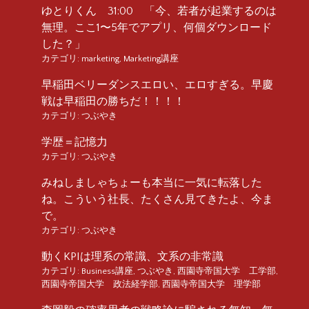
ゆとりくん 31:00 「今、若者が起業するのは
無理。ここ1〜5年でアプリ、何個ダウンロード
した？」
カテゴリ:
marketing
,
Marketing講座
早稲田ベリーダンスエロい、エロすぎる。早慶
戦は早稲田の勝ちだ！！！！
カテゴリ:
つぶやき
学歴＝記憶力
カテゴリ:
つぶやき
みねしましゃちょーも本当に一気に転落した
ね。こういう社長、たくさん見てきたよ、今ま
で。
カテゴリ:
つぶやき
動くKPIは理系の常識、文系の非常識
カテゴリ:
Business講座
,
つぶやき
,
西園寺帝国大学 工学部
,
西園寺帝国大学 政法経学部
,
西園寺帝国大学 理学部