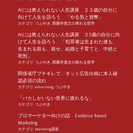
AIには教えられない人生講座 ２３歳の自分に
向けて人生を語ろう 「やる気と貨幣」
カテゴリ:
つぶやき
,
西園寺貴文の痺れる哲学
AIには教えられない人生講座 ２5歳の自分に向
けて人生を語ろう 「犯罪者は生まれた後も、
生まれる前も、殺せ。結婚と子育てと、中絶と
死刑」
カテゴリ:
つぶやき
,
西園寺貴文の痺れる哲学
関係省庁ブチギレで、ネット広告出稿に本人確
認必須の流れ
カテゴリ:
advertising
,
つぶやき
「バカしかいない世界に疲れるな」
カテゴリ:
つぶやき
プロマーケター向けの話 Evidence Based
Marketing
カテゴリ:
Marketing講座