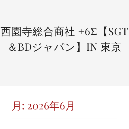
SKIP
TO
CONTENT
西園寺総合商社 +6Σ【SGT
＆BDジャパン】IN 東京
月:
2026年6月