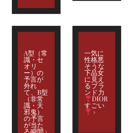
A型（常
一気に
識・セ
性格悪
オリ
そうな
ー）の
下品女
予言が
に見え
外れ
るブラ
て、B型
ンド力
（非常
DIOR
識・天
すごい
邪鬼）
の予言
が当た
る瞬間