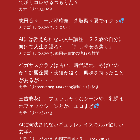
でポリコレやるつもりだ？
カテゴリ:
つぶやき
志田音々、一ノ瀬瑠奈、森脇梨々夏でイクっ
カテゴリ:
つぶやき
,
シコい！
AIには教えられない人生講座 ２２歳の自分に
向けて人生を語ろう 「押し寄せる焦り」
カテゴリ:
つぶやき
,
西園寺貴文の痺れる哲学
ペガサスクラブは古い、時代遅れ、やばいの
か？加盟企業・実績が凄く、興味を持ったこと
があるが・・・
カテゴリ:
marketing
,
Marketing講座
,
つぶやき
三吉彩花は、フェラしそうなシーンや、乳揉ま
れファックシーンとか、エロすぎ
カテゴリ:
つぶやき
AIに淘汰されないギュラレナイスキルが欲しい
若手へ
カテゴリ:
つぶやき
,
西園寺帝国大学 （SGT&BD）