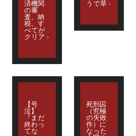
済機関
うで草
の審
査、納
税、す
べてが
クリア
【号
死刑囚
泣】
（究極
『まだ
の失敗
終わっ
作）に
てな
なった