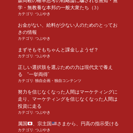
森岡毅の確率思考の戦略論に騙される無知・無
学・無教養な本邦の一般大衆たち（3）
カテゴリ:
つぶやき
お金がない、給料が少ない人のためのとってお
きの情報
カテゴリ:
つぶやき
まずそもそもちゃんと課金しようぜ？
カテゴリ:
つぶやき
正しい選択肢を選ぶための力は現代文で養え
る “一挙両得”
カテゴリ:
独自企画・独自コンテンツ
努力を信じなくなった人間はマーケティングに
走り、マーケティングを信じなくなった人間は
投資に走る
カテゴリ:
つぶやき
属国
、宗主国
さまから、円高の指示受ける
カテゴリ:
つぶやき