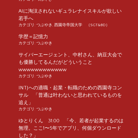
AIに淘汰されないギュラレナイスキルが欲しい
若手へ
カテゴリ:
つぶやき
,
西園寺帝国大学 （SGT&BD）
学歴＝記憶力
カテゴリ:
つぶやき
サイバーエージェント、中村さん、納豆大会で
も優勝してるんだがどういうこと
wwwwwwwwwwww
カテゴリ:
つぶやき
INTJへの適職・起業・転職のための西園寺コン
サル 「普通は叶わないと思われているものを
追え」
カテゴリ:
つぶやき
ゆとりくん 31:00 「今、若者が起業するのは
無理。ここ1〜5年でアプリ、何個ダウンロード
した？」