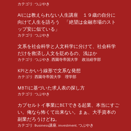
カテゴリ:
つぶやき
AIには教えられない人生講座 １９歳の自分に
向けて人生を語ろう 「絶望は金融市場のスト
ップ安に似ている」
カテゴリ:
つぶやき
文系を社会科学と人文科学に分けて、社会科学
だけを救済し人文を貶めるの、浅はか
カテゴリ:
つぶやき
,
西園寺帝国大学 政法経学部
KPIとかいう線形で文系な発想
カテゴリ:
西園寺帝国大学 理学部
MBTIに基づいた求人表の探し方
カテゴリ:
つぶやき
カプセルトイ事業にBETできる起業、本当にすご
い。俺なら怖くて出来ない。まぁ、大手資本の
副業だろうけどね。
カテゴリ:
Business講座
,
investment
,
つぶやき