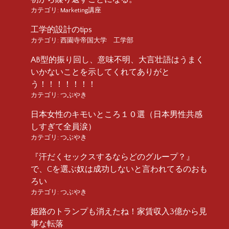
カテゴリ:
Marketing講座
工学的設計のtips
カテゴリ:
西園寺帝国大学 工学部
AB型的振り回し、意味不明、大言壮語はうまく
いかないことを示してくれてありがと
う！！！！！！！
カテゴリ:
つぶやき
日本女性のキモいところ１０選（日本男性共感
しすぎて全員涙）
カテゴリ:
つぶやき
『汗だくセックスするならどのグループ？』
で、Cを選ぶ奴は成功しないと言われてるのおも
ろい
カテゴリ:
つぶやき
姫路のトランプも消えたね！家賃収入3億から見
事な転落