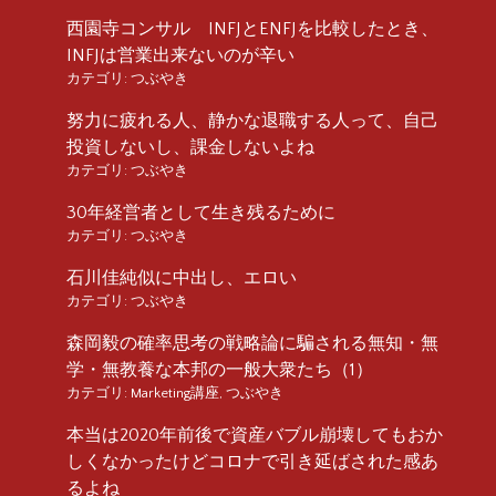
西園寺コンサル INFJとENFJを比較したとき、
INFJは営業出来ないのが辛い
カテゴリ:
つぶやき
努力に疲れる人、静かな退職する人って、自己
投資しないし、課金しないよね
カテゴリ:
つぶやき
30年経営者として生き残るために
カテゴリ:
つぶやき
石川佳純似に中出し、エロい
カテゴリ:
つぶやき
森岡毅の確率思考の戦略論に騙される無知・無
学・無教養な本邦の一般大衆たち（1）
カテゴリ:
Marketing講座
,
つぶやき
本当は2020年前後で資産バブル崩壊してもおか
しくなかったけどコロナで引き延ばされた感あ
るよね