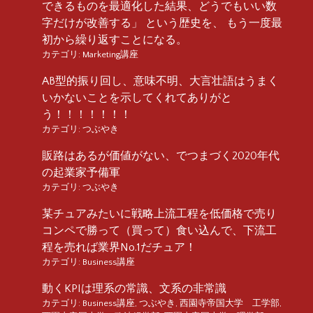
できるものを最適化した結果、どうでもいい数
字だけが改善する」 という歴史を、 もう一度最
初から繰り返すことになる。
カテゴリ:
Marketing講座
AB型的振り回し、意味不明、大言壮語はうまく
いかないことを示してくれてありがと
う！！！！！！！
カテゴリ:
つぶやき
販路はあるが価値がない、でつまづく2020年代
の起業家予備軍
カテゴリ:
つぶやき
某チュアみたいに戦略上流工程を低価格で売り
コンペで勝って（買って）食い込んで、下流工
程を売れば業界No.1だチュア！
カテゴリ:
Business講座
動くKPIは理系の常識、文系の非常識
カテゴリ:
Business講座
,
つぶやき
,
西園寺帝国大学 工学部
,