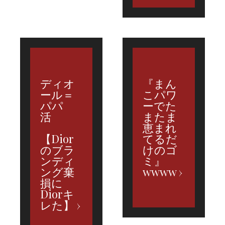
ディオ
『まん
ール＝
こパワ
パパ
ーでた
活
またま
恵まれ
【Dior
てるだ
のブラ
けのゴ
ンディ
ミ』
ング棄
wwww
損に
Diorキ
レた】