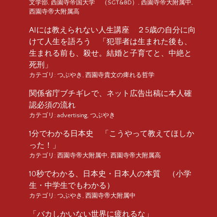
文学部
,
西園寺帝国大学 （SGT&BD）
,
西園寺帝大附属中
,
西園寺帝大附属高
AIには教えられない人生講座 ２5歳の自分に向
けて人生を語ろう 「犯罪者は生まれた後も、
生まれる前も、殺せ。結婚と子育てと、中絶と
死刑」
カテゴリ:
つぶやき
,
西園寺貴文の痺れる哲学
関係省庁ブチギレで、ネット広告出稿に本人確
認必須の流れ
カテゴリ:
advertising
,
つぶやき
1分でわかる日本史 「こうやって教えてほしか
った！」
カテゴリ:
西園寺帝大附属中
,
西園寺帝大附属高
10秒でわかる、日本史・日本人の本質 （小学
生・中学生でもわかる）
カテゴリ:
つぶやき
,
西園寺帝大附属中
「バカしかいない世界に疲れるな」