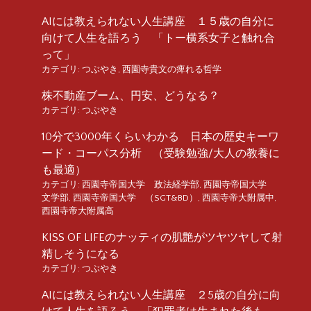
AIには教えられない人生講座 １５歳の自分に
向けて人生を語ろう 「トー横系女子と触れ合
って」
カテゴリ:
つぶやき
,
西園寺貴文の痺れる哲学
株不動産ブーム、円安、どうなる？
カテゴリ:
つぶやき
10分で3000年くらいわかる 日本の歴史キーワ
ード・コーパス分析 （受験勉強/大人の教養に
も最適）
カテゴリ:
西園寺帝国大学 政法経学部
,
西園寺帝国大学
文学部
,
西園寺帝国大学 （SGT&BD）
,
西園寺帝大附属中
,
西園寺帝大附属高
KISS OF LIFEのナッティの肌艶がツヤツヤして射
精しそうになる
カテゴリ:
つぶやき
AIには教えられない人生講座 ２5歳の自分に向