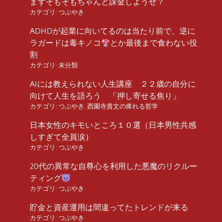
まずそもそもちゃんと課金しようぜ？
カテゴリ:
つぶやき
ADHDが起業に向いてるのは当たり前で、逆に
ラガードは毒キノコ
とか最後まで食わない役
割
カテゴリ:
未分類
AIには教えられない人生講座 ２２歳の自分に
向けて人生を語ろう 「押し寄せる焦り」
カテゴリ:
つぶやき
,
西園寺貴文の痺れる哲学
日本女性のキモいところ１０選（日本男性共感
しすぎて全員涙）
カテゴリ:
つぶやき
20代の異常な自尊心を利用した悪魔のリクルー
ティング
カテゴリ:
つぶやき
貯金と資産運用は間違ってたトレンドが来る
カテゴリ:
つぶやき