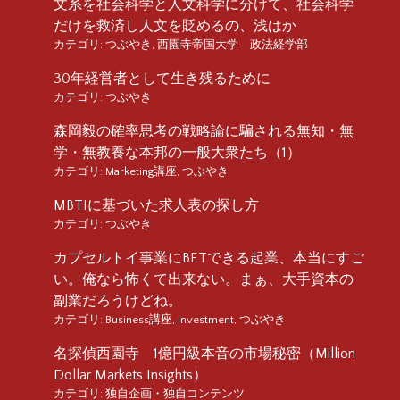
文系を社会科学と人文科学に分けて、社会科学
だけを救済し人文を貶めるの、浅はか
カテゴリ:
つぶやき
,
西園寺帝国大学 政法経学部
30年経営者として生き残るために
カテゴリ:
つぶやき
森岡毅の確率思考の戦略論に騙される無知・無
学・無教養な本邦の一般大衆たち（1）
カテゴリ:
Marketing講座
,
つぶやき
MBTIに基づいた求人表の探し方
カテゴリ:
つぶやき
カプセルトイ事業にBETできる起業、本当にすご
い。俺なら怖くて出来ない。まぁ、大手資本の
副業だろうけどね。
カテゴリ:
Business講座
,
investment
,
つぶやき
名探偵西園寺 1億円級本音の市場秘密（Million
Dollar Markets Insights）
カテゴリ:
独自企画・独自コンテンツ