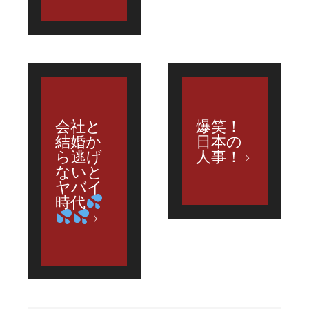
会社と
爆笑！
結婚か
日本の
ら逃げ
人事！
ないと
ヤバイ
時代