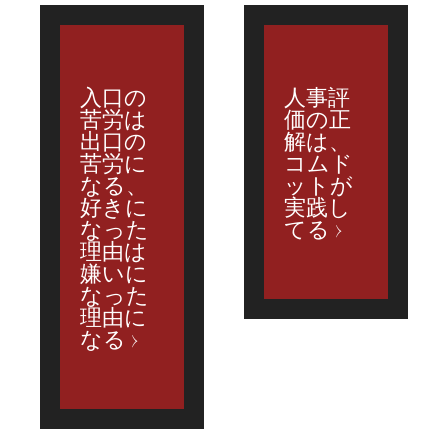
入口の
人事評
苦労は
価の正
出口の
解は、
苦労に
コムド
なる、
ットが
好きに
実践し
なった
てる
理由は
嫌いに
なった
理由に
なる