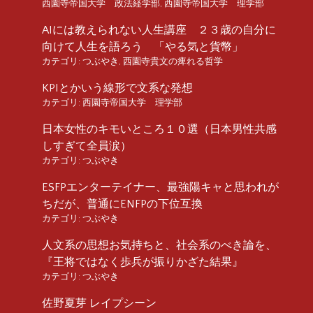
西園寺帝国大学 政法経学部
,
西園寺帝国大学 理学部
AIには教えられない人生講座 ２３歳の自分に
向けて人生を語ろう 「やる気と貨幣」
カテゴリ:
つぶやき
,
西園寺貴文の痺れる哲学
KPIとかいう線形で文系な発想
カテゴリ:
西園寺帝国大学 理学部
日本女性のキモいところ１０選（日本男性共感
しすぎて全員涙）
カテゴリ:
つぶやき
ESFPエンターテイナー、最強陽キャと思われが
ちだが、普通にENFPの下位互換
カテゴリ:
つぶやき
人文系の思想お気持ちと、社会系のべき論を、
『王将ではなく歩兵が振りかざた結果』
カテゴリ:
つぶやき
佐野夏芽 レイプシーン