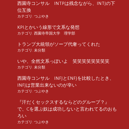
西園寺コンサル INTPは残念ながら、INTJの下
位互換
カテゴリ:
つぶやき
KPIとかいう線形で文系な発想
カテゴリ:
西園寺帝国大学 理学部
トランプ大統領がソープ代奢ってくれた
カテゴリ:
未分類
いや、全然文系っぽいよ 笑笑笑笑笑笑笑笑
カテゴリ:
未分類
西園寺コンサル INFJとENFJを比較したとき、
INFJは営業出来ないのが辛い
カテゴリ:
つぶやき
『汗だくセックスするならどのグループ？』
で、Cを選ぶ奴は成功しないと言われてるのおも
ろい
カテゴリ:
つぶやき