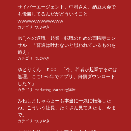
サイバーエージェント、中村さん、納豆大会で
も優勝してるんだがどういうこと
wwwwwwwwwwww
カテゴリ:
つぶやき
INTJへの適職・起業・転職のための西園寺コン
サル 「普通は叶わないと思われているものを
追え」
カテゴリ:
つぶやき
ゆとりくん 31:00 「今、若者が起業するのは
無理。ここ1〜5年でアプリ、何個ダウンロード
した？」
カテゴリ:
marketing
,
Marketing講座
みねしましゃちょーも本当に一気に転落した
ね。こういう社長、たくさん見てきたよ、今ま
で。
カテゴリ:
つぶやき