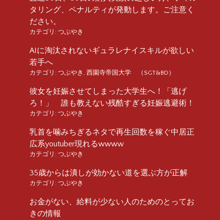
タリング、ペナルティが発動します。ご注意く
ださい。
カテゴリ:
つぶやき
AIに淘汰されないギュラレナイスキルが欲しい
若手へ
カテゴリ:
つぶやき
,
西園寺帝国大学 （SGT&BD）
彼女を妊娠させてしまった大学生へ！「逃げ
ろ！」 誰も教えない残酷すぎる妊娠逃避術！
カテゴリ:
つぶやき
乳首を噛みちぎるネタで再生回数を稼ぐ中居正
広系youtuber現れるwwww
カテゴリ:
つぶやき
35歳からは潰しが効かない道を選ぶ方が正解
カテゴリ:
つぶやき
お金がない、給料が少ない人のためのとってお
きの情報