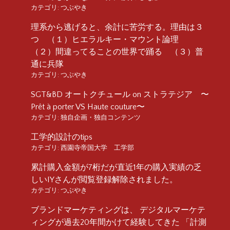
カテゴリ:
つぶやき
理系から逃げると、余計に苦労する。理由は３
つ （１）ヒエラルキー・マウント論理
（２）間違ってることの世界で踊る （３）普
通に兵隊
カテゴリ:
つぶやき
SGT&BD オートクチュール on ストラテジア 〜
Prêt à porter VS Haute couture〜
カテゴリ:
独自企画・独自コンテンツ
工学的設計のtips
カテゴリ:
西園寺帝国大学 工学部
累計購入金額が7桁だが直近1年の購入実績の乏
しいIYさんが閲覧登録解除されました。
カテゴリ:
つぶやき
ブランドマーケティングは、 デジタルマーケテ
ィングが過去20年間かけて経験してきた 「計測