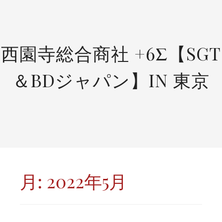
SKIP
TO
CONTENT
西園寺総合商社 +6Σ【SGT
＆BDジャパン】IN 東京
月:
2022年5月