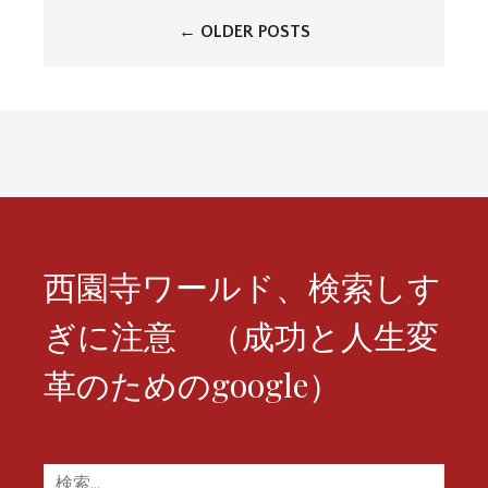
投
←
OLDER POSTS
稿
ナ
ビ
ゲ
ー
シ
西園寺ワールド、検索しす
ョ
ぎに注意 （成功と人生変
ン
革のためのgoogle）
検