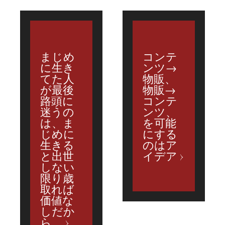
まじめ
コンテ
に生き
ンツ→
てた人
物販、
が最後
物販→
路頭に
コンテ
迷うの
ンツ、
は、ま
を可能
じめに
にする
生きる
のはア
と出世
イデア
しない
限り歳
取れば
価値な
しだか
ら。