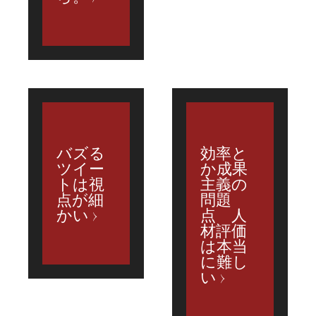
バズる
効率と
ツイー
か成果
トは視
主義の
点が細
問題
かい
点 人
材評価
は本当
に難し
い