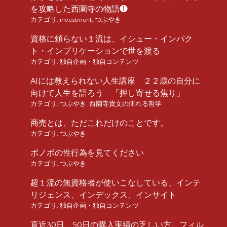
を攻略した西園寺の物語❶
カテゴリ:
investment
,
つぶやき
資格に頼らない１流は、イシュー・インパク
ト・インプリケーションで世を渡る
カテゴリ:
独自企画・独自コンテンツ
AIには教えられない人生講座 ２２歳の自分に
向けて人生を語ろう 「押し寄せる焦り」
カテゴリ:
つぶやき
,
西園寺貴文の痺れる哲学
商売とは、ただこれだけのことです。
カテゴリ:
つぶやき
ボノボの性行為を見てください
カテゴリ:
つぶやき
超１流の無資格者が使いこなしている、インテ
リジェンス、インデックス、インサイト
カテゴリ:
独自企画・独自コンテンツ
直近30日、50日の購入実績の乏しい方、フィル