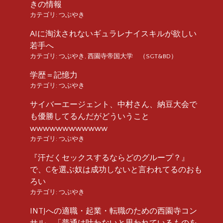
きの情報
カテゴリ:
つぶやき
AIに淘汰されないギュラレナイスキルが欲しい
若手へ
カテゴリ:
つぶやき
,
西園寺帝国大学 （SGT&BD）
学歴＝記憶力
カテゴリ:
つぶやき
サイバーエージェント、中村さん、納豆大会で
も優勝してるんだがどういうこと
wwwwwwwwwwww
カテゴリ:
つぶやき
『汗だくセックスするならどのグループ？』
で、Cを選ぶ奴は成功しないと言われてるのおも
ろい
カテゴリ:
つぶやき
INTJへの適職・起業・転職のための西園寺コン
サル 「普通は叶わないと思われているものを