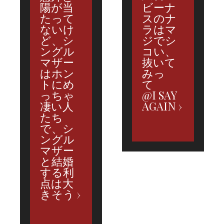
陽が当
ビーナ
たって
スのナ
ないけ
ラはマ
ど、シ
ジでシ
ングル
コい、
マザー
抜いて
はホン
みっ
トにめ
て
っちゃ
@I SAY
凄い人
AGAIN
たち
で、シ
ングル
マザー
と結婚
する利
点は大
きそう