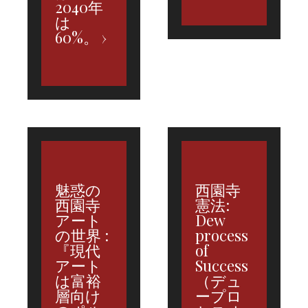
2040年
は
60%。
魅惑の
西園寺
西園寺
憲法:
アート
Dew
の世界 :
process
『現代
of
アート
Success
は富裕
（デュ
層向け
ープロ