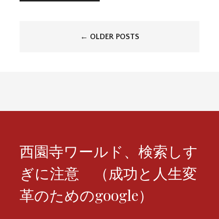
投
←
OLDER POSTS
稿
ナ
ビ
ゲ
ー
シ
西園寺ワールド、検索しす
ョ
ぎに注意 （成功と人生変
ン
革のためのgoogle）