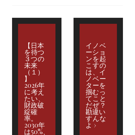
【日本
イノベ
を待つ
ーショ
３つの
ンを起
未来
こすの
（１）
は、イ
】
ノベー
2026年
ターを
に考え
掴むっ
たい、
てこと
財政破
だぜ？
綻確
勘違い
率。
すんな
2030年
よ
は50%、