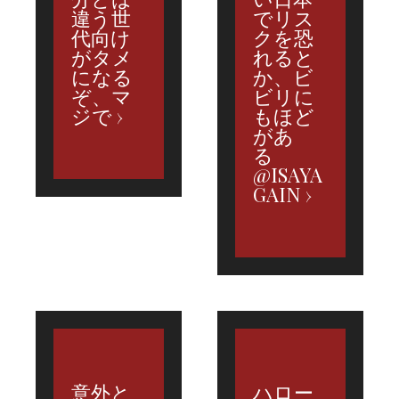
違う世
でリス
代向け
クを恐
がタメ
れると
になる
か、ビ
ぞ、マ
ビリに
ジで
もほど
があ
る
@ISAYA
GAIN
意外と
ハロー