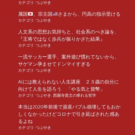
カテゴリ:
つぶやき
属国
、宗主国
さまから、円高の指示受ける
カテゴリ:
つぶやき
人文系の思想お気持ちと、社会系のべき論を、
『王将ではなく歩兵が振りかざた結果』
カテゴリ:
つぶやき
一流サッカー選手、案外遊び慣れてないから、
サゲマン孕ませてドンマイすぎる
カテゴリ:
つぶやき
AIには教えられない人生講座 ２３歳の自分に
向けて人生を語ろう 「やる気と貨幣」
カテゴリ:
つぶやき
,
西園寺貴文の痺れる哲学
本当は2020年前後で資産バブル崩壊してもおか
しくなかったけどコロナで引き延ばされた感あ
るよね
カテゴリ:
つぶやき