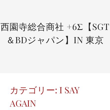
SKIP
TO
CONTENT
西園寺総合商社 +6Σ【SGT
＆BDジャパン】IN 東京
カテゴリー:
I SAY
AGAIN