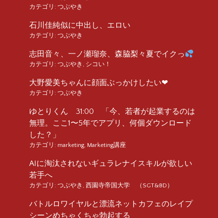
カテゴリ:
つぶやき
石川佳純似に中出し、エロい
カテゴリ:
つぶやき
志田音々、一ノ瀬瑠奈、森脇梨々夏でイクっ
カテゴリ:
つぶやき
,
シコい！
大野愛美ちゃんに顔面ぶっかけしたい❤︎
カテゴリ:
つぶやき
ゆとりくん 31:00 「今、若者が起業するのは
無理。ここ1〜5年でアプリ、何個ダウンロード
した？」
カテゴリ:
marketing
,
Marketing講座
AIに淘汰されないギュラレナイスキルが欲しい
若手へ
カテゴリ:
つぶやき
,
西園寺帝国大学 （SGT&BD）
バトルロワイヤルと漂流ネットカフェのレイプ
シーンめちゃくちゃ勃起する