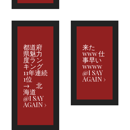
都道府
来た
県魅力
www 仕
度ラン
事早い
キング
wwww
11年連続
@I SAY
1位
AGAIN
→ 北
海道
@I SAY
AGAIN