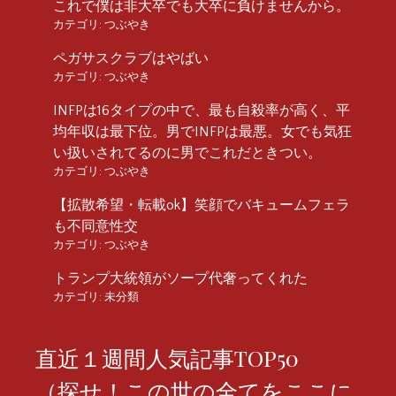
これで僕は非大卒でも大卒に負けませんから。
カテゴリ:
つぶやき
ペガサスクラブはやばい
カテゴリ:
つぶやき
INFPは16タイプの中で、最も自殺率が高く、平
均年収は最下位。男でINFPは最悪。女でも気狂
い扱いされてるのに男でこれだときつい。
カテゴリ:
つぶやき
【拡散希望・転載ok】笑顔でバキュームフェラ
も不同意性交
カテゴリ:
つぶやき
トランプ大統領がソープ代奢ってくれた
カテゴリ:
未分類
直近１週間人気記事TOP50
（探せ！この世の全てをここに