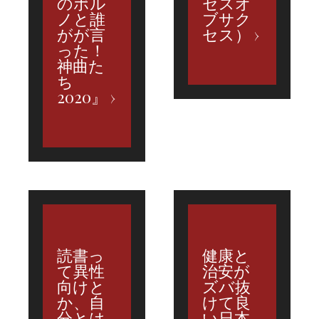
のポル
セスオ
ノと誰
ブサク
がが言
セス）
った！
神曲た
ち
2020』
読書っ
健康と
て異性
治安が
向けと
ズバ抜
か、自
けて良
分とは
い日本