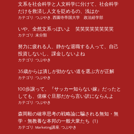
文系を社会科学と人文科学に分けて、社会科学
だけを救済し人文を貶めるの、浅はか
カテゴリ:
つぶやき
,
西園寺帝国大学 政法経学部
いや、全然文系っぽいよ 笑笑笑笑笑笑笑笑
カテゴリ:
未分類
努力に疲れる人、静かな退職する人って、自己
投資しないし、課金しないよね
カテゴリ:
つぶやき
35歳からは潰しが効かない道を選ぶ方が正解
カテゴリ:
つぶやき
100歩譲って、『サッカー知らない嫁』だったと
しても、億稼ぐ旦那だから言い訳にならんよ
カテゴリ:
つぶやき
森岡毅の確率思考の戦略論に騙される無知・無
学・無教養な本邦の一般大衆たち（1）
カテゴリ:
Marketing講座
,
つぶやき