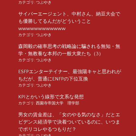
カテゴリ:
つぶやき
サイバーエージェント、中村さん、納豆大会で
も優勝してるんだがどういうこと
wwwwwwwwwwww
カテゴリ:
つぶやき
森岡毅の確率思考の戦略論に騙される無知・無
学・無教養な本邦の一般大衆たち（3）
カテゴリ:
つぶやき
ESFPエンターテイナー、最強陽キャと思われが
ちだが、普通にENFPの下位互換
カテゴリ:
つぶやき
KPIとかいう線形で文系な発想
カテゴリ:
西園寺帝国大学 理学部
男女の賃金差は、「女のやる気のなさ」だとエ
ビデンス経済学で決着ついているのに、いつま
でポリコレやるつもりだ？
カテゴリ:
つぶやき