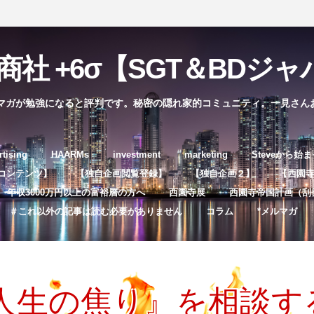
社 +6σ【SGT＆BDジャパ
マガが勉強になると評判です。秘密の隠れ家的コミュニティ。一見さん
コ
rtising
HAARMs
investment
marketing
Steveから始
ン
コンテンツ】
【独自企画閲覧登録】
【独自企画２】
【西園寺独
テ
年収3000万円以上の富裕層の方へ
西園寺展
西園寺帝国計画（刮
ン
＃これ以外の記事は読む必要がありません
コラム
*メルマガ
ツ
へ
ス
キ
人生の焦り』を相談す
ッ