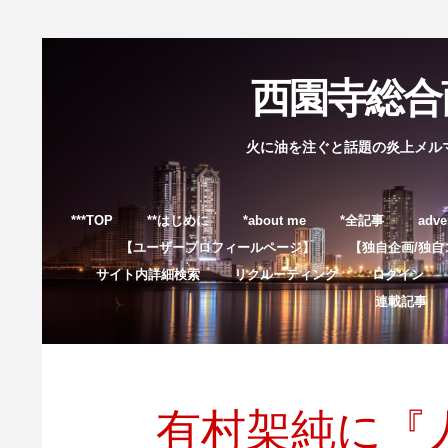
西園寺総合商
火に油を注ぐと話題の炎上メル
***TOP
**はじめに
*about me
*全記事
adve
【ユーザープロフィールページ】
【独自企画/独自
サイト内詳細検索
リクルーティング
ログイン
連載記事
有村架純に『