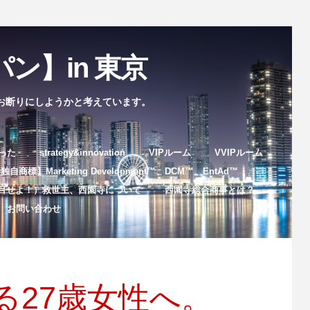
ン】in 東京
お断りにしようかと考えています。
まった
strategy&innovation
VIPルーム
VVIPルーム
自商標】Marketing Development™️、DCM™️、EntAd™️
目せよ！）救世主、西園寺について
西園寺総合商事とは？
お問い合わせ
る27歳女性へ。