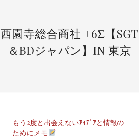
SKIP
TO
CONTENT
西園寺総合商社 +6Σ【SGT
＆BDジャパン】IN 東京
もう2度と出会えないｱｲﾃﾞｱと情報の
ためにメモ