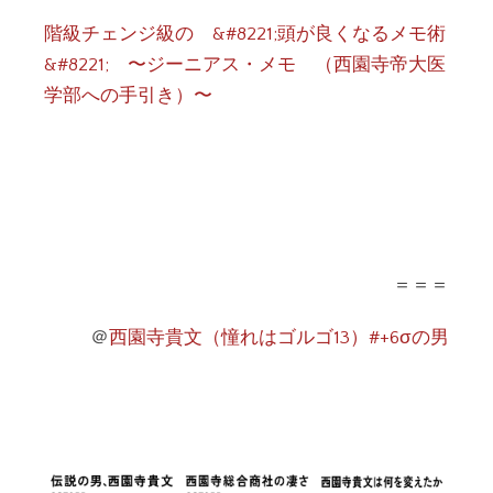
階級チェンジ級の &#8221;頭が良くなるメモ術
&#8221; 〜ジーニアス・メモ （西園寺帝大医
学部への手引き）〜
＝＝＝
＠
西園寺貴文（憧れはゴルゴ13）#+6σの男