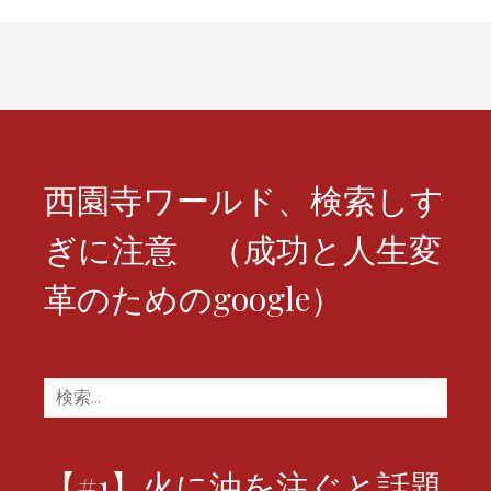
ー
シ
ョ
ン
西園寺ワールド、検索しす
ぎに注意 （成功と人生変
革のためのgoogle）
検
索:
【#1】火に油を注ぐと話題