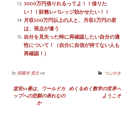
3000万円借りれるってよ！！借りた
い！！財務レバレッジ効かせたい！！
月収500万円以上の人と、月収5万円の君
は、視点が違う
自分を見失った時に再確認したい自分の適
性について！（自分に自信が持てない人も
再確認！）
by
西園寺 貴文
on
つぶやき
投
堂安10番は、ワールドカ
めくるめく数学の世界へ
ップへの悲願の表れなの
ようこそ
稿
か
ナ
ビ
ゲ