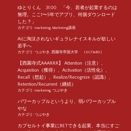
ゆとりくん 31:00 「今、若者が起業するのは
無理。ここ1〜5年でアプリ、何個ダウンロード
した？」
カテゴリ:
marketing
,
Marketing講座
AIに淘汰されないギュラレナイスキルが欲しい
若手へ
カテゴリ:
つぶやき
,
西園寺帝国大学 （SGT&BD）
【西園寺式AAARRR】 Attention（注意）、
Acquisition（獲得）、Activation（活性化）、
Recall（想起）、Realize/Recognize（認識）、
Retention/Recurrent（継続）
カテゴリ:
marketing
,
つぶやき
パワーカップルというより、弱パワーカップル
やな
カテゴリ:
つぶやき
カプセルトイ事業にBETできる起業、本当にすご