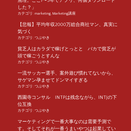
無理。ここ1〜5年でアプリ、何個ダウンロード
した？」
カテゴリ:
marketing
,
Marketing講座
【悲報】平均年収2000万総合商社マン、真実に
気づく
カテゴリ:
つぶやき
貧乏人はカラダで稼げとっとと バカで貧乏が
頭で稼ごうとすんな
カテゴリ:
つぶやき
一流サッカー選手、案外遊び慣れてないから、
サゲマン孕ませてドンマイすぎる
カテゴリ:
つぶやき
西園寺コンサル INTPは残念ながら、INTJの下
位互換
カテゴリ:
つぶやき
マーケティングで一番大事なのは需要予測で
す。そしてそれが一番うまいやつは起業してい