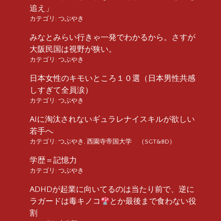
追え」
カテゴリ:
つぶやき
みなとみらい行きゃ一発でわかるから。さすが
大阪民国は視野が狭い。
カテゴリ:
つぶやき
日本女性のキモいところ１０選（日本男性共感
しすぎて全員涙）
カテゴリ:
つぶやき
AIに淘汰されないギュラレナイスキルが欲しい
若手へ
カテゴリ:
つぶやき
,
西園寺帝国大学 （SGT&BD）
学歴＝記憶力
カテゴリ:
つぶやき
ADHDが起業に向いてるのは当たり前で、逆に
ラガードは毒キノコ
とか最後まで食わない役
割