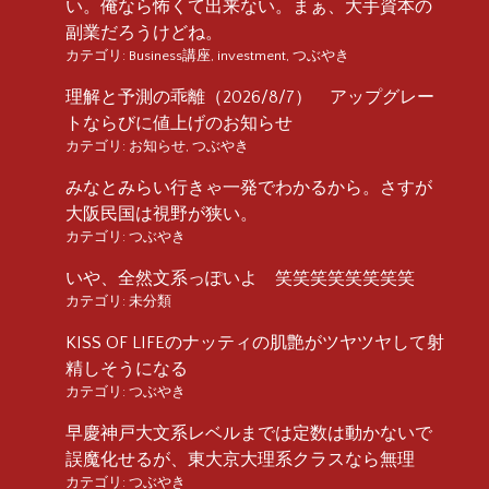
い。俺なら怖くて出来ない。まぁ、大手資本の
副業だろうけどね。
カテゴリ:
Business講座
,
investment
,
つぶやき
理解と予測の乖離（2026/8/7） アップグレー
トならびに値上げのお知らせ
カテゴリ:
お知らせ
,
つぶやき
みなとみらい行きゃ一発でわかるから。さすが
大阪民国は視野が狭い。
カテゴリ:
つぶやき
いや、全然文系っぽいよ 笑笑笑笑笑笑笑笑
カテゴリ:
未分類
KISS OF LIFEのナッティの肌艶がツヤツヤして射
精しそうになる
カテゴリ:
つぶやき
早慶神戸大文系レベルまでは定数は動かないで
誤魔化せるが、東大京大理系クラスなら無理
カテゴリ:
つぶやき