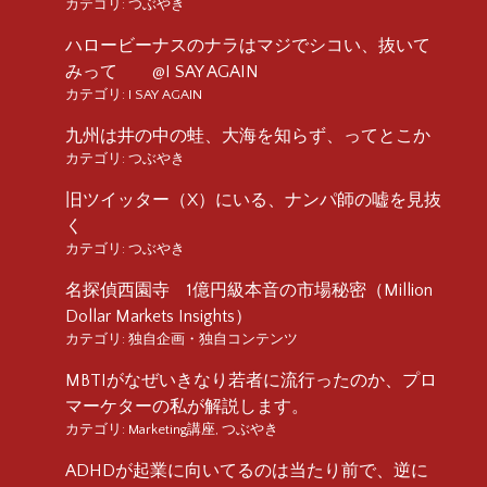
カテゴリ:
つぶやき
ハロービーナスのナラはマジでシコい、抜いて
みって @I SAY AGAIN
カテゴリ:
I SAY AGAIN
九州は井の中の蛙、大海を知らず、ってとこか
カテゴリ:
つぶやき
旧ツイッター（X）にいる、ナンパ師の嘘を見抜
く
カテゴリ:
つぶやき
名探偵西園寺 1億円級本音の市場秘密（Million
Dollar Markets Insights）
カテゴリ:
独自企画・独自コンテンツ
MBTIがなぜいきなり若者に流行ったのか、プロ
マーケターの私が解説します。
カテゴリ:
Marketing講座
,
つぶやき
ADHDが起業に向いてるのは当たり前で、逆に