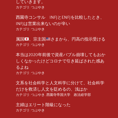
していきます。
カテゴリ:
つぶやき
西園寺コンサル INFJとENFJを比較したとき、
INFJは営業出来ないのが辛い
カテゴリ:
つぶやき
属国
、宗主国
さまから、円高の指示受ける
カテゴリ:
つぶやき
本当は2020年前後で資産バブル崩壊してもおか
しくなかったけどコロナで引き延ばされた感あ
るよね
カテゴリ:
つぶやき
文系を社会科学と人文科学に分けて、社会科学
だけを救済し人文を貶めるの、浅はか
カテゴリ:
つぶやき
,
西園寺帝国大学 政法経学部
主婦はエリート階級になった
カテゴリ:
つぶやき