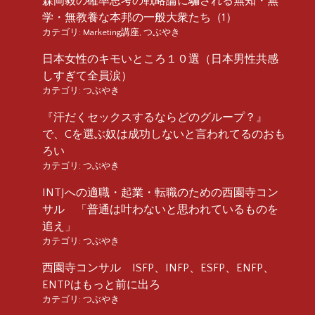
森岡毅の確率思考の戦略論に騙される無知・無
学・無教養な本邦の一般大衆たち（1）
カテゴリ:
Marketing講座
,
つぶやき
日本女性のキモいところ１０選（日本男性共感
しすぎて全員涙）
カテゴリ:
つぶやき
『汗だくセックスするならどのグループ？』
で、Cを選ぶ奴は成功しないと言われてるのおも
ろい
カテゴリ:
つぶやき
INTJへの適職・起業・転職のための西園寺コン
サル 「普通は叶わないと思われているものを
追え」
カテゴリ:
つぶやき
西園寺コンサル ISFP、INFP、ESFP、ENFP、
ENTPはもっと前に出ろ
カテゴリ:
つぶやき