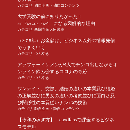
カテゴリ:
独自企画・独自コンテンツ
大学受験の前に知りたかった！
sin^2x+cos^2x=1 になる図解的な理由
カテゴリ:
西園寺帝大附属高
（2018年）お金儲け、ビジネス以外の情報発信
でうまくいく
カテゴリ:
つぶやき
アラフォーイケメンが4人でチンコ出しながらオ
ンライン飲み会するコロナの奇跡
カテゴリ:
つぶやき
ワンナイト、交際、結婚の違いの本質及び結婚
の正解並びに男女の違いの考察並びに面白さ及
び関係性の本質従いナンパの技術
カテゴリ:
独自企画・独自コンテンツ
【令和の稼ぎ方】 candfansで課金するビジネ
スモデル