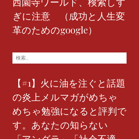
西園寺ワールド、検索しす
ぎに注意 （成功と人生変
革のためのgoogle）
検
索:
【#1】火に油を注ぐと話題
の炎上メルマガがめちゃ
めちゃ勉強になると評判で
す。あなたの知らない
「アングラ」「社会不適