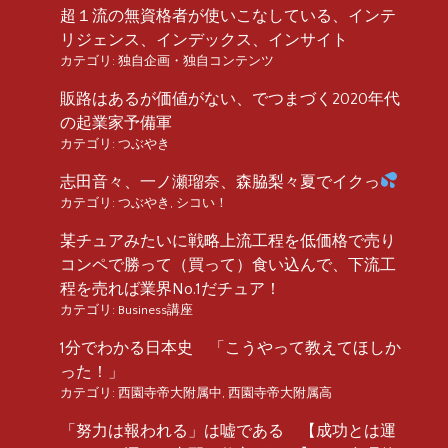
超１流の無資格者が使いこなしている、インテ
リジェンス、インデックス、インサイト
カテゴリ:
独自企画・独自コンテンツ
販路はあるが価値がない、でつまづく2020年代
の起業家予備軍
カテゴリ:
つぶやき
志田音々、一ノ瀬瑠奈、森脇梨々夏でイクっ
カテゴリ:
つぶやき
,
シコい！
某チュアみたいに戦略上流工程を低価格で売り
コンペで勝って（買って）食い込んで、下流工
程を売れば業界No.1だチュア！
カテゴリ:
Business講座
1分でわかる日本史 「こうやって教えてほしか
った！」
カテゴリ:
西園寺帝大附属中
,
西園寺帝大附属高
「努力は報われる」は嘘である 【成功とは運