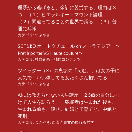
理系から逃げると、余計に苦労する。理由は３
つ （１）ヒエラルキー・マウント論理
（２）間違ってることの世界で踊る （３）普
通に兵隊
カテゴリ:
つぶやき
SGT&BD オートクチュール on ストラテジア 〜
Prêt à porter VS Haute couture〜
カテゴリ:
独自企画・独自コンテンツ
ツイッター（X）の裏垢の「えむ。」は女の子に
人気で、いい体してる女たくさん抱いてる
カテゴリ:
つぶやき
AIには教えられない人生講座 ２5歳の自分に向
けて人生を語ろう 「犯罪者は生まれた後も、
生まれる前も、殺せ。結婚と子育てと、中絶と
死刑」
カテゴリ:
つぶやき
,
西園寺貴文の痺れる哲学