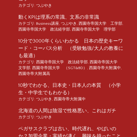
カテゴリ:
つぶやき
動くKPIは理系の常識、文系の非常識
カテゴリ:
Business講座
,
つぶやき
,
西園寺帝国大学 工学部
,
西園寺帝国大学 政法経学部
,
西園寺帝国大学 理学部
10分で3000年くらいわかる 日本の歴史キーワ
ード・コーパス分析 （受験勉強/大人の教養に
も最適）
カテゴリ:
西園寺帝国大学 政法経学部
,
西園寺帝国大学
文学部
,
西園寺帝国大学 （SGT&BD）
,
西園寺帝大附属中
,
西園寺帝大附属高
10秒でわかる、日本史・日本人の本質 （小学
生・中学生でもわかる）
カテゴリ:
つぶやき
,
西園寺帝大附属中
北海道の人間は陰湿で性格悪い、これはガチ
カテゴリ:
つぶやき
ペガサスクラブは古い、時代遅れ、やばいの
か？加盟企業・実績が凄く、興味を持ったこと