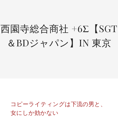
SKIP
TO
CONTENT
西園寺総合商社 +6Σ【SGT
＆BDジャパン】IN 東京
コピーライティングは下流の男と、
女にしか効かない