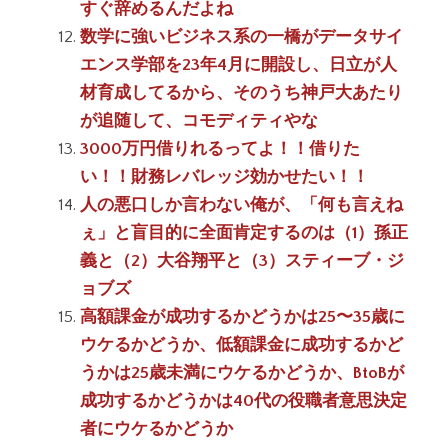
すぐ辞めるんだよね
数学に強いビジネス系の一橋がデータサイ
エンス学部を23年4月に開設し、日立が人
材育成してるから、そのうち神戸大あたり
が追随して、コモディティやな
3000万円借りれるってよ！！借りた
い！！財務レバレッジ効かせたい！！
人の悪口しか言わない俺が、「何も言えね
ぇ」と盲目的に全面肯定するのは（1）孫正
義と（2）大谷翔平と（3）スティーブ・ジ
ョブズ
高額課金が成功するかどうかは25〜35歳に
ウケるかどうか、低額課金に成功するかど
うかは25歳未満にウケるかどうか、BtoBが
成功するかどうかは40代の役職者意思決定
者にウケるかどうか