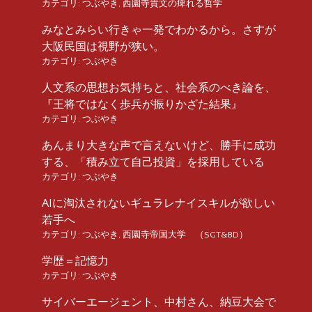
カテゴリ:
つぶやき
,
西園寺貴文の痺れる哲学
みなとみらい行きゃ一発でわかるから。さすが
大阪民国は視野が狭い。
カテゴリ:
つぶやき
人文系の思想お気持ちと、社会系のべき論を、
『王将ではなく歩兵が振りかざた結果』
カテゴリ:
つぶやき
あんまり大きな声で言えないけど、勝手に成功
する、「積み立て自己投資」を採用している
カテゴリ:
つぶやき
AIに淘汰されないギュラレナイスキルが欲しい
若手へ
カテゴリ:
つぶやき
,
西園寺帝国大学 （SGT&BD）
学歴＝記憶力
カテゴリ:
つぶやき
サイバーエージェント、中村さん、納豆大会で