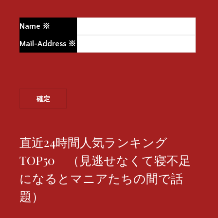
Name
※
Mail-Address
※
直近24時間人気ランキング
TOP50 （見逃せなくて寝不足
になるとマニアたちの間で話
題）