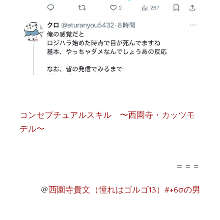
コンセプチュアルスキル 〜西園寺・カッツモ
デル〜
＝＝＝
＠
西園寺貴文（憧れはゴルゴ13）#+6σの男