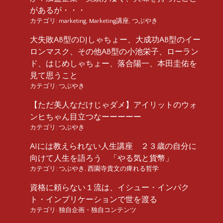
があるが・・・
カテゴリ:
marketing
,
Marketing講座
,
つぶやき
大失敗AB型のDJしゃちょー、大成功AB型のイー
ロンマスク、その他AB型の小池栄子、ローラン
ド、はじめしゃちょー、落合陽一、本田圭佑を
見て思うこと
カテゴリ:
つぶやき
【ただ美人なだけじゃダメ】アイリットのウォ
ンヒちゃん目立つなーーーーー
カテゴリ:
つぶやき
AIには教えられない人生講座 ２３歳の自分に
向けて人生を語ろう 「やる気と貨幣」
カテゴリ:
つぶやき
,
西園寺貴文の痺れる哲学
資格に頼らない１流は、イシュー・インパク
ト・インプリケーションで世を渡る
カテゴリ:
独自企画・独自コンテンツ