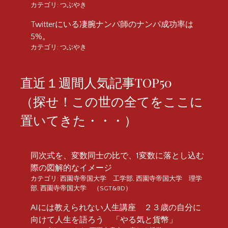
カテゴリ:
つぶやき
Twitterにいる凄腕ナンパ師のナンパ成功率は
5%。
カテゴリ:
つぶやき
直近１週間人気記事TOP50
（探せ！この世の全てをここに
置いてきた・・・）
同次式を、変数同士の比で、1変数に落とし込む
際の図解的なイメージ
カテゴリ:
西園寺帝国大学 工学部
,
西園寺帝国大学 理学
部
,
西園寺帝国大学 （SGT&BD）
AIには教えられない人生講座 ２３歳の自分に
向けて人生を語ろう 「やる気と貨幣」