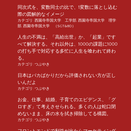
同次式を、変数同士の比で、1変数に落とし込む
際の図解的なイメージ
カテゴリ:
西園寺帝国大学 工学部
,
西園寺帝国大学 理学
部
,
西園寺帝国大学 （SGT&BD）
人生の不満は、「高給出世」か、「起業」です
べて解決する。それ以外は、1000の課題に1000
の打ち手で対応する多忙に人生を喰われて終わ
る。
カテゴリ:
つぶやき
日本はバカばかりだから評価されない方が正し
いんだよ
カテゴリ:
つぶやき
お金、仕事、結婚、子育てのエビデンス、「グ
ロすぎ」て考えさせられる。多くの人は蛇口閉
めないまま、床の水を拭き掃除してる構図。
カテゴリ:
つぶやき
フロントエンドで利益が出たらマーケティング