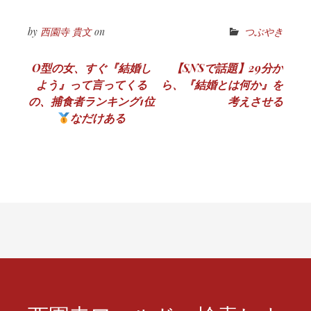
by
西園寺 貴文
on
つぶやき
投
O型の女、すぐ『結婚し
【SNSで話題】29分か
よう』って言ってくる
ら、『結婚とは何か』を
稿
の、捕食者ランキング1位
考えさせる
ナ
なだけある
ビ
ゲ
ー
シ
ョ
ン