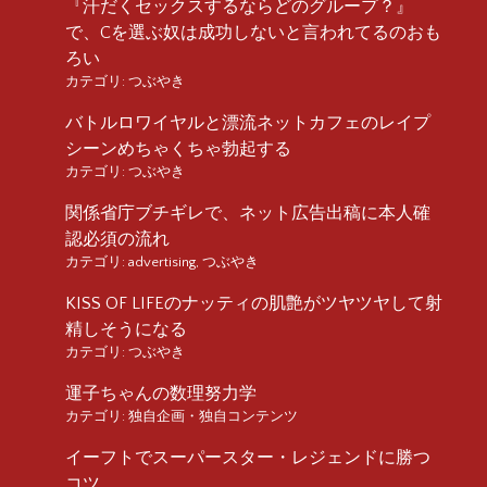
『汗だくセックスするならどのグループ？』
で、Cを選ぶ奴は成功しないと言われてるのおも
ろい
カテゴリ:
つぶやき
バトルロワイヤルと漂流ネットカフェのレイプ
シーンめちゃくちゃ勃起する
カテゴリ:
つぶやき
関係省庁ブチギレで、ネット広告出稿に本人確
認必須の流れ
カテゴリ:
advertising
,
つぶやき
KISS OF LIFEのナッティの肌艶がツヤツヤして射
精しそうになる
カテゴリ:
つぶやき
運子ちゃんの数理努力学
カテゴリ:
独自企画・独自コンテンツ
イーフトでスーパースター・レジェンドに勝つ
コツ