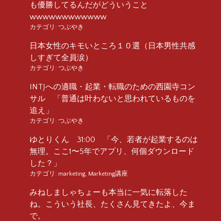
も優勝してるんだがどういうこと
wwwwwwwwwwww
カテゴリ:
つぶやき
日本女性のキモいところ１０選（日本男性共感
しすぎて全員涙）
カテゴリ:
つぶやき
INTJへの適職・起業・転職のための西園寺コン
サル 「普通は叶わないと思われているものを
追え」
カテゴリ:
つぶやき
ゆとりくん 31:00 「今、若者が起業するのは
無理。ここ1〜5年でアプリ、何個ダウンロード
した？」
カテゴリ:
marketing
,
Marketing講座
みねしましゃちょーも本当に一気に転落した
ね。こういう社長、たくさん見てきたよ、今ま
で。