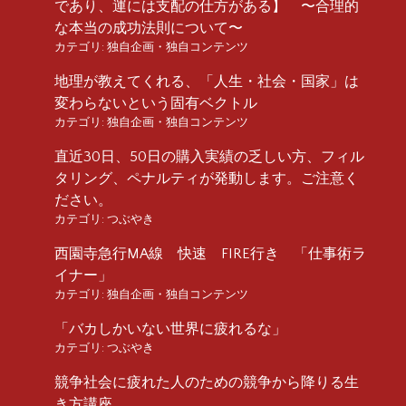
であり、運には支配の仕方がある】 〜合理的
な本当の成功法則について〜
カテゴリ:
独自企画・独自コンテンツ
地理が教えてくれる、「人生・社会・国家」は
変わらないという固有ベクトル
カテゴリ:
独自企画・独自コンテンツ
直近30日、50日の購入実績の乏しい方、フィル
タリング、ペナルティが発動します。ご注意く
ださい。
カテゴリ:
つぶやき
西園寺急行MA線 快速 FIRE行き 「仕事術ラ
イナー」
カテゴリ:
独自企画・独自コンテンツ
「バカしかいない世界に疲れるな」
カテゴリ:
つぶやき
競争社会に疲れた人のための競争から降りる生
き方講座