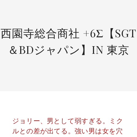
SKIP
TO
CONTENT
西園寺総合商社 +6Σ【SGT
＆BDジャパン】IN 東京
ジョリー、男として弱すぎる。ミク
ルとの差が出てる。強い男は女を穴