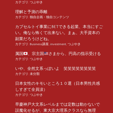
カテゴリ:
つぶやき
理解と予測の乖離
カテゴリ:
独自企画・独自コンテンツ
カプセルトイ事業にBETできる起業、本当にすご
い。俺なら怖くて出来ない。まぁ、大手資本の
副業だろうけどね。
カテゴリ:
Business講座
,
investment
,
つぶやき
属国
、宗主国
さまから、円高の指示受ける
カテゴリ:
つぶやき
いや、全然文系っぽいよ 笑笑笑笑笑笑笑笑
カテゴリ:
未分類
日本女性のキモいところ１０選（日本男性共感
しすぎて全員涙）
カテゴリ:
つぶやき
早慶神戸大文系レベルまでは定数は動かないで
誤魔化せるが、東大京大理系クラスなら無理