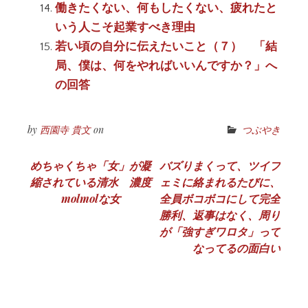
働きたくない、何もしたくない、疲れたと
いう人こそ起業すべき理由
若い頃の自分に伝えたいこと（７） 「結
局、僕は、何をやればいいんですか？」へ
の回答
by
西園寺 貴文
on
つぶやき
投
めちゃくちゃ「女」が凝
バズりまくって、ツイフ
縮されている清水 濃度
ェミに絡まれるたびに、
稿
molmolな女
全員ボコボコにして完全
ナ
勝利、返事はなく、周り
が「強すぎワロタ」って
ビ
なってるの面白い
ゲ
ー