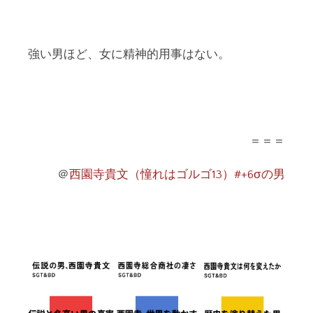
強い男ほど、女に精神的用事はない。
＝＝＝
＠
西園寺貴文（憧れはゴルゴ13）#+6σの男