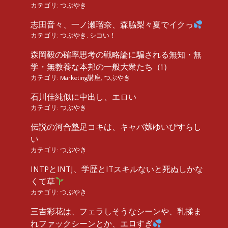
カテゴリ:
つぶやき
志田音々、一ノ瀬瑠奈、森脇梨々夏でイクっ
カテゴリ:
つぶやき
,
シコい！
森岡毅の確率思考の戦略論に騙される無知・無
学・無教養な本邦の一般大衆たち（1）
カテゴリ:
Marketing講座
,
つぶやき
石川佳純似に中出し、エロい
カテゴリ:
つぶやき
伝説の河合塾足コキは、キャバ嬢ゆいぴすらし
い
カテゴリ:
つぶやき
INTPとINTJ、学歴とITスキルないと死ぬしかな
くて草
カテゴリ:
つぶやき
三吉彩花は、フェラしそうなシーンや、乳揉ま
れファックシーンとか、エロすぎ