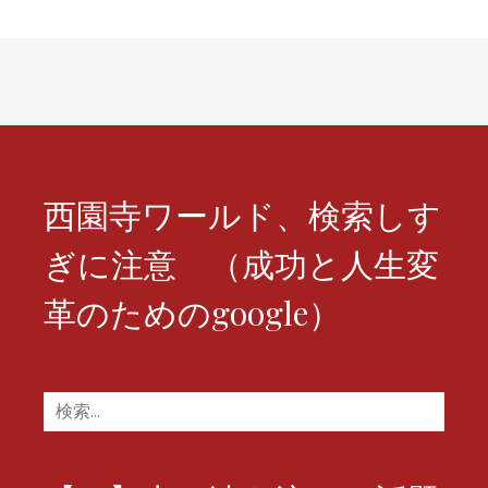
シ
ョ
ン
西園寺ワールド、検索しす
ぎに注意 （成功と人生変
革のためのgoogle）
検
索: