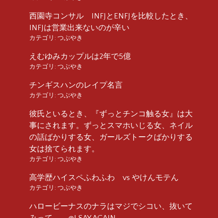
西園寺コンサル INFJとENFJを比較したとき、
INFJは営業出来ないのが辛い
カテゴリ:
つぶやき
えむゆみカップルは2年で5億
カテゴリ:
つぶやき
チンギスハンのレイプ名言
カテゴリ:
つぶやき
彼氏といるとき、『ずっとチンコ触る女』は大
事にされます。ずっとスマホいじる女、ネイル
の話ばかりする女、ガールズトークばかりする
女は捨てられます。
カテゴリ:
つぶやき
高学歴ハイスペふわふわ vs やけんモテん
カテゴリ:
つぶやき
ハロービーナスのナラはマジでシコい、抜いて
みって @I SAY AGAIN