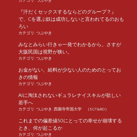
カテゴリ:
つぶやき
『汗だくセックスするならどのグループ？』
で、Cを選ぶ奴は成功しないと言われてるのおも
ろい
カテゴリ:
つぶやき
みなとみらい行きゃ一発でわかるから。さすが
大阪民国は視野が狭い。
カテゴリ:
つぶやき
お金がない、給料が少ない人のためのとってお
きの情報
カテゴリ:
つぶやき
AIに淘汰されないギュラレナイスキルが欲しい
若手へ
カテゴリ:
つぶやき
,
西園寺帝国大学 （SGT&BD）
これまでの偏差値50にとっての幸せが崩壊する
とき、何が起こるか
カテゴリ:
つぶやき