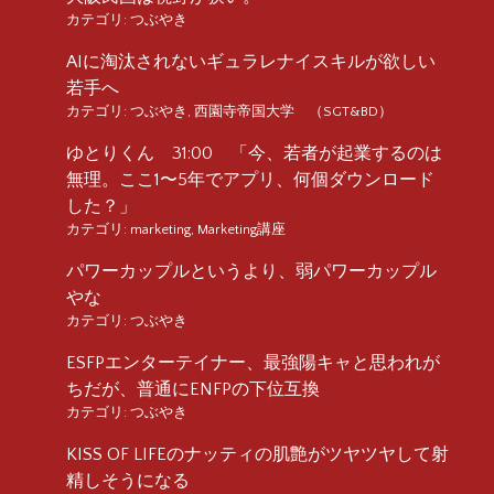
カテゴリ:
つぶやき
AIに淘汰されないギュラレナイスキルが欲しい
若手へ
カテゴリ:
つぶやき
,
西園寺帝国大学 （SGT&BD）
ゆとりくん 31:00 「今、若者が起業するのは
無理。ここ1〜5年でアプリ、何個ダウンロード
した？」
カテゴリ:
marketing
,
Marketing講座
パワーカップルというより、弱パワーカップル
やな
カテゴリ:
つぶやき
ESFPエンターテイナー、最強陽キャと思われが
ちだが、普通にENFPの下位互換
カテゴリ:
つぶやき
KISS OF LIFEのナッティの肌艶がツヤツヤして射
精しそうになる