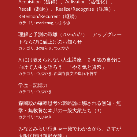
Acquisition（獲得）、Activation（活性化）、
Recall（想起）、Realize/Recognize（認識）、
Retention/Recurrent（継続）
カテゴリ:
marketing
,
つぶやき
理解と予測の乖離（2026/8/7） アップグレー
トならびに値上げのお知らせ
カテゴリ:
お知らせ
,
つぶやき
AIには教えられない人生講座 ２４歳の自分に
向けて人生を語ろう 「やる気と貨幣」
カテゴリ:
つぶやき
,
西園寺貴文の痺れる哲学
学歴＝記憶力
カテゴリ:
つぶやき
森岡毅の確率思考の戦略論に騙される無知・無
学・無教養な本邦の一般大衆たち（3）
カテゴリ:
つぶやき
みなとみらい行きゃ一発でわかるから。さすが
大阪民国は視野が狭い。