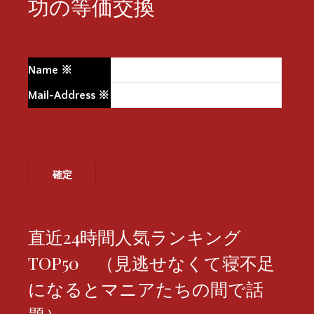
功の等価交換
Name
※
Mail-Address
※
直近24時間人気ランキング
TOP50 （見逃せなくて寝不足
になるとマニアたちの間で話