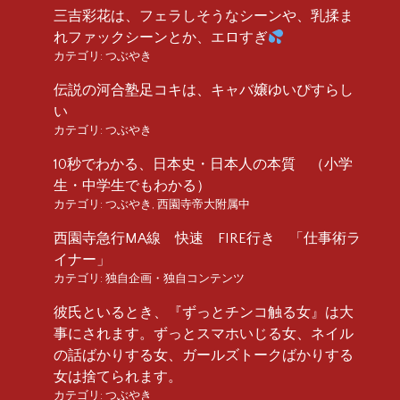
三吉彩花は、フェラしそうなシーンや、乳揉ま
れファックシーンとか、エロすぎ
カテゴリ:
つぶやき
伝説の河合塾足コキは、キャバ嬢ゆいぴすらし
い
カテゴリ:
つぶやき
10秒でわかる、日本史・日本人の本質 （小学
生・中学生でもわかる）
カテゴリ:
つぶやき
,
西園寺帝大附属中
西園寺急行MA線 快速 FIRE行き 「仕事術ラ
イナー」
カテゴリ:
独自企画・独自コンテンツ
彼氏といるとき、『ずっとチンコ触る女』は大
事にされます。ずっとスマホいじる女、ネイル
の話ばかりする女、ガールズトークばかりする
女は捨てられます。
カテゴリ:
つぶやき