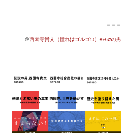
＝＝＝
＠
西園寺貴文（憧れはゴルゴ13）#+6σの男