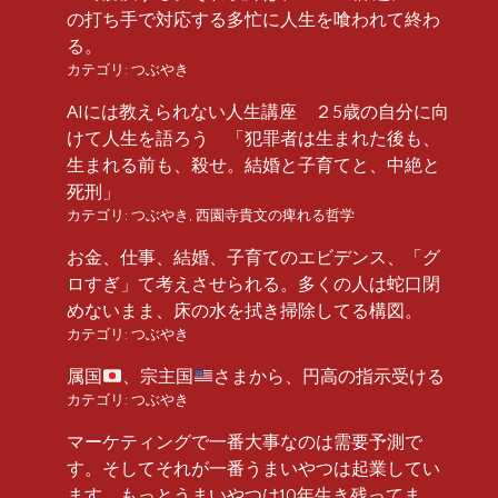
の打ち手で対応する多忙に人生を喰われて終わ
る。
カテゴリ:
つぶやき
AIには教えられない人生講座 ２5歳の自分に向
けて人生を語ろう 「犯罪者は生まれた後も、
生まれる前も、殺せ。結婚と子育てと、中絶と
死刑」
カテゴリ:
つぶやき
,
西園寺貴文の痺れる哲学
お金、仕事、結婚、子育てのエビデンス、「グ
ロすぎ」て考えさせられる。多くの人は蛇口閉
めないまま、床の水を拭き掃除してる構図。
カテゴリ:
つぶやき
属国
、宗主国
さまから、円高の指示受ける
カテゴリ:
つぶやき
マーケティングで一番大事なのは需要予測で
す。そしてそれが一番うまいやつは起業してい
ます。もっとうまいやつは10年生き残ってま