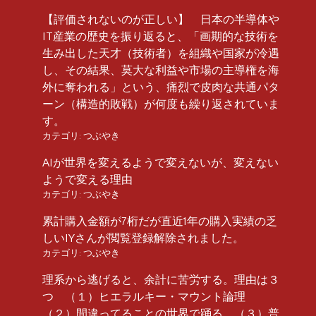
【評価されないのが正しい】 日本の半導体や
IT産業の歴史を振り返ると、「画期的な技術を
生み出した天才（技術者）を組織や国家が冷遇
し、その結果、莫大な利益や市場の主導権を海
外に奪われる」という、痛烈で皮肉な共通パタ
ーン（構造的敗戦）が何度も繰り返されていま
す。
カテゴリ:
つぶやき
AIが世界を変えるようで変えないが、変えない
ようで変える理由
カテゴリ:
つぶやき
累計購入金額が7桁だが直近1年の購入実績の乏
しいIYさんが閲覧登録解除されました。
カテゴリ:
つぶやき
理系から逃げると、余計に苦労する。理由は３
つ （１）ヒエラルキー・マウント論理
（２）間違ってることの世界で踊る （３）普