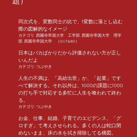
題）
同次式を、変数同士の比で、1変数に落とし込む
際の図解的なイメージ
カテゴリ:
西園寺帝国大学 工学部
,
西園寺帝国大学 理学
部
,
西園寺帝国大学 （SGT&BD）
日本はバカばかりだから評価されない方が正し
いんだよ
カテゴリ:
つぶやき
人生の不満は、「高給出世」か、「起業」です
べて解決する。それ以外は、1000の課題に1000
の打ち手で対応する多忙に人生を喰われて終わ
る。
カテゴリ:
つぶやき
お金、仕事、結婚、子育てのエビデンス、「グ
ロすぎ」て考えさせられる。多くの人は蛇口閉
めないまま、床の水を拭き掃除してる構図。