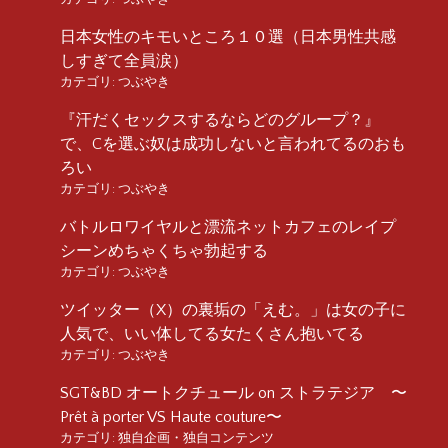
日本女性のキモいところ１０選（日本男性共感
しすぎて全員涙）
カテゴリ:
つぶやき
『汗だくセックスするならどのグループ？』
で、Cを選ぶ奴は成功しないと言われてるのおも
ろい
カテゴリ:
つぶやき
バトルロワイヤルと漂流ネットカフェのレイプ
シーンめちゃくちゃ勃起する
カテゴリ:
つぶやき
ツイッター（X）の裏垢の「えむ。」は女の子に
人気で、いい体してる女たくさん抱いてる
カテゴリ:
つぶやき
SGT&BD オートクチュール on ストラテジア 〜
Prêt à porter VS Haute couture〜
カテゴリ:
独自企画・独自コンテンツ