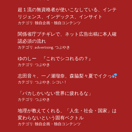
超１流の無資格者が使いこなしている、インテ
リジェンス、インデックス、インサイト
カテゴリ:
独自企画・独自コンテンツ
関係省庁ブチギレで、ネット広告出稿に本人確
認必須の流れ
カテゴリ:
advertising
,
つぶやき
ゆのしー 『これでシコれるの？』
カテゴリ:
つぶやき
志田音々、一ノ瀬瑠奈、森脇梨々夏でイクっ
カテゴリ:
つぶやき
,
シコい！
「バカしかいない世界に疲れるな」
カテゴリ:
つぶやき
地理が教えてくれる、「人生・社会・国家」は
変わらないという固有ベクトル
カテゴリ:
独自企画・独自コンテンツ