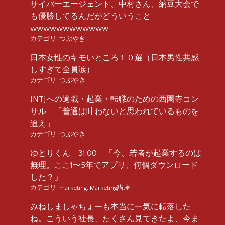
サイバーエージェント、中村さん、納豆大会で
も優勝してるんだがどういうこと
wwwwwwwwwwww
カテゴリ:
つぶやき
日本女性のキモいところ１０選（日本男性共感
しすぎて全員涙）
カテゴリ:
つぶやき
INTJへの適職・起業・転職のための西園寺コン
サル 「普通は叶わないと思われているものを
追え」
カテゴリ:
つぶやき
ゆとりくん 31:00 「今、若者が起業するのは
無理。ここ1〜5年でアプリ、何個ダウンロード
した？」
カテゴリ:
marketing
,
Marketing講座
みねしましゃちょーも本当に一気に転落した
ね。こういう社長、たくさん見てきたよ、今ま