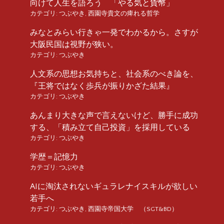
向けて人生を語ろう 「やる気と貨幣」
カテゴリ:
つぶやき
,
西園寺貴文の痺れる哲学
みなとみらい行きゃ一発でわかるから。さすが
大阪民国は視野が狭い。
カテゴリ:
つぶやき
人文系の思想お気持ちと、社会系のべき論を、
『王将ではなく歩兵が振りかざた結果』
カテゴリ:
つぶやき
あんまり大きな声で言えないけど、勝手に成功
する、「積み立て自己投資」を採用している
カテゴリ:
つぶやき
学歴＝記憶力
カテゴリ:
つぶやき
AIに淘汰されないギュラレナイスキルが欲しい
若手へ
カテゴリ:
つぶやき
,
西園寺帝国大学 （SGT&BD）