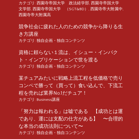
カテゴリ:
西園寺帝国大学 政法経学部
,
西園寺帝国大学
文学部
,
西園寺帝国大学 （SGT&BD）
,
西園寺帝大附属中
,
西園寺帝大附属高
競争社会に疲れた人のための競争から降りる生
き方講座
カテゴリ:
独自企画・独自コンテンツ
資格に頼らない１流は、イシュー・インパク
ト・インプリケーションで世を渡る
カテゴリ:
独自企画・独自コンテンツ
某チュアみたいに戦略上流工程を低価格で売り
コンペで勝って（買って）食い込んで、下流工
程を売れば業界No.1だチュア！
カテゴリ:
Business講座
「努力は報われる」は嘘である 【成功とは運
であり、運には支配の仕方がある】 〜合理的
な本当の成功法則について〜
カテゴリ:
独自企画・独自コンテンツ