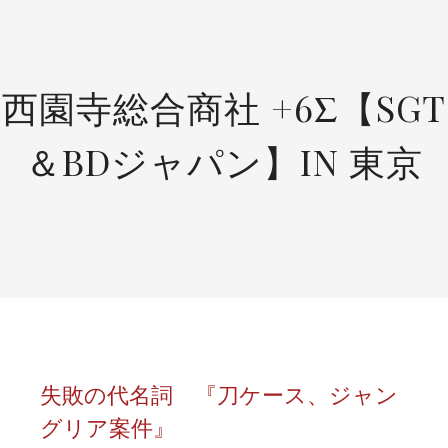
SKIP
TO
CONTENT
西園寺総合商社 +6Σ【SGT
＆BDジャパン】IN 東京
失敗の代名詞 『刀ケース、ジャン
グリア案件』