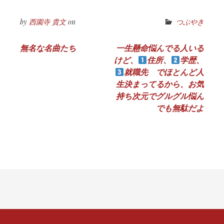
by
西園寺 貴文
on
つぶやき
投
無名な名曲たち
一生懸命悩んでる人いる
けど、
住所、
学歴、
稿
就職先 でほとんど人
ナ
生決まってるから、お気
持ち次元でグルグル悩ん
ビ
でも無駄だよ
ゲ
ー
シ
ョ
ン