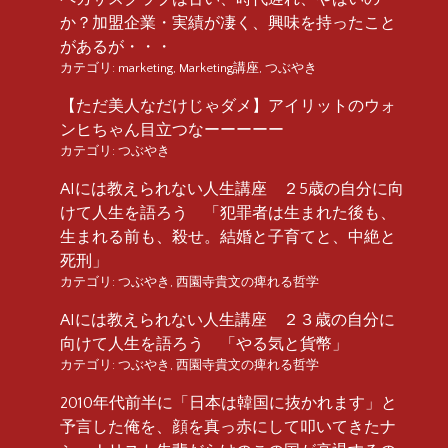
か？加盟企業・実績が凄く、興味を持ったこと
があるが・・・
カテゴリ:
marketing
,
Marketing講座
,
つぶやき
【ただ美人なだけじゃダメ】アイリットのウォ
ンヒちゃん目立つなーーーーー
カテゴリ:
つぶやき
AIには教えられない人生講座 ２5歳の自分に向
けて人生を語ろう 「犯罪者は生まれた後も、
生まれる前も、殺せ。結婚と子育てと、中絶と
死刑」
カテゴリ:
つぶやき
,
西園寺貴文の痺れる哲学
AIには教えられない人生講座 ２３歳の自分に
向けて人生を語ろう 「やる気と貨幣」
カテゴリ:
つぶやき
,
西園寺貴文の痺れる哲学
2010年代前半に「日本は韓国に抜かれます」と
予言した俺を、顔を真っ赤にして叩いてきたナ