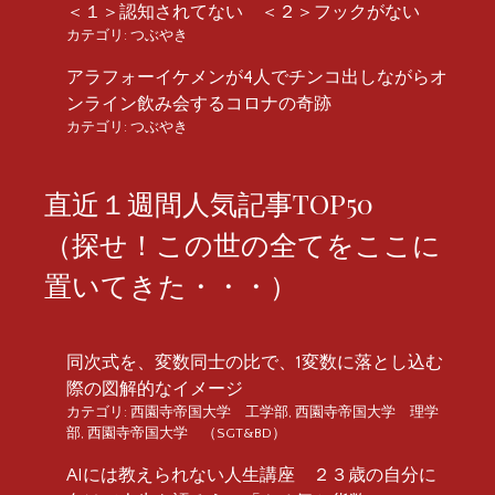
＜１＞認知されてない ＜２＞フックがない
カテゴリ:
つぶやき
アラフォーイケメンが4人でチンコ出しながらオ
ンライン飲み会するコロナの奇跡
カテゴリ:
つぶやき
直近１週間人気記事TOP50
（探せ！この世の全てをここに
置いてきた・・・）
同次式を、変数同士の比で、1変数に落とし込む
際の図解的なイメージ
カテゴリ:
西園寺帝国大学 工学部
,
西園寺帝国大学 理学
部
,
西園寺帝国大学 （SGT&BD）
AIには教えられない人生講座 ２３歳の自分に