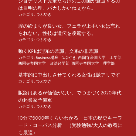
ショナリスト先輩だらけのこの国が衰退するの
は自明の理。バカしかいねぇから。
カテゴリ:
つぶやき
膣の締まりが良い女、フェラが上手い女は忘れ
られない。性技は遺伝を凌駕する。
カテゴリ:
つぶやき
動くKPIは理系の常識、文系の非常識
カテゴリ:
Business講座
,
つぶやき
,
西園寺帝国大学 工学部
,
西園寺帝国大学 政法経学部
,
西園寺帝国大学 理学部
基本的に中出しさせてくれる女性は脈アリです
カテゴリ:
つぶやき
販路はあるが価値がない、でつまづく2020年代
の起業家予備軍
カテゴリ:
つぶやき
10分で3000年くらいわかる 日本の歴史キーワ
ード・コーパス分析 （受験勉強/大人の教養に
も最適）