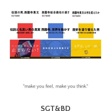
"make you feel, make you think."
SGT&BD