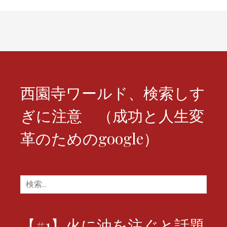
ー
シ
ョ
ン
西園寺ワールド、検索しす
ぎに注意 （成功と人生変
革のためのgoogle）
検
索:
【#1】火に油を注ぐと話題