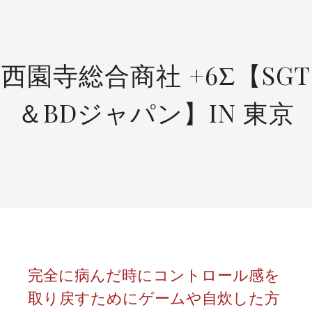
SKIP
TO
CONTENT
西園寺総合商社 +6Σ【SGT
＆BDジャパン】IN 東京
完全に病んだ時にコントロール感を
取り戻すためにゲームや自炊した方