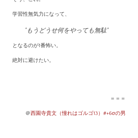
学習性無気力になって、
もうどうせ何をやっても無駄
となるのが1番怖い。
絶対に避けたい。
＝＝＝
＠
西園寺貴文（憧れはゴルゴ13）#+6σの男