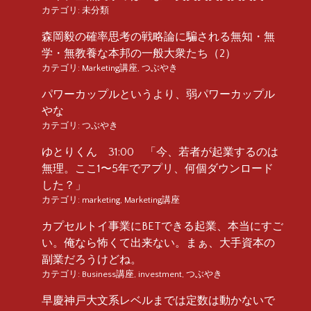
カテゴリ:
未分類
森岡毅の確率思考の戦略論に騙される無知・無
学・無教養な本邦の一般大衆たち（2）
カテゴリ:
Marketing講座
,
つぶやき
パワーカップルというより、弱パワーカップル
やな
カテゴリ:
つぶやき
ゆとりくん 31:00 「今、若者が起業するのは
無理。ここ1〜5年でアプリ、何個ダウンロード
した？」
カテゴリ:
marketing
,
Marketing講座
カプセルトイ事業にBETできる起業、本当にすご
い。俺なら怖くて出来ない。まぁ、大手資本の
副業だろうけどね。
カテゴリ:
Business講座
,
investment
,
つぶやき
早慶神戸大文系レベルまでは定数は動かないで