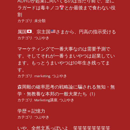
ADHDが起業に向いてるのは当たり前で、逆に
ラガードは毒キノコ
とか最後まで食わない役
割
カテゴリ:
未分類
属国
、宗主国
さまから、円高の指示受ける
カテゴリ:
つぶやき
マーケティングで一番大事なのは需要予測で
す。そしてそれが一番うまいやつは起業してい
ます。もっとうまいやつは10年生き残ってま
す。
カテゴリ:
marketing
,
つぶやき
森岡毅の確率思考の戦略論に騙される無知・無
学・無教養な本邦の一般大衆たち（1）
カテゴリ:
Marketing講座
,
つぶやき
学歴＝記憶力
カテゴリ:
つぶやき
いや、全然文系っぽいよ 笑笑笑笑笑笑笑笑