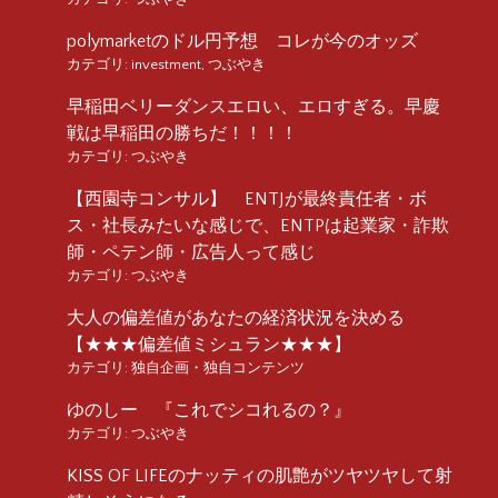
polymarketのドル円予想 コレが今のオッズ
カテゴリ:
investment
,
つぶやき
早稲田ベリーダンスエロい、エロすぎる。早慶
戦は早稲田の勝ちだ！！！！
カテゴリ:
つぶやき
【西園寺コンサル】 ENTJが最終責任者・ボ
ス・社長みたいな感じで、ENTPは起業家・詐欺
師・ペテン師・広告人って感じ
カテゴリ:
つぶやき
大人の偏差値があなたの経済状況を決める
【★★★偏差値ミシュラン★★★】
カテゴリ:
独自企画・独自コンテンツ
ゆのしー 『これでシコれるの？』
カテゴリ:
つぶやき
KISS OF LIFEのナッティの肌艶がツヤツヤして射