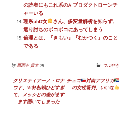
の読者にもこれ系のAIプロダクトローンチ
ャーいる
理系phD女
さん、多変量解析を知らず、
返り討ちのボコボコにあってしまう
倫理とは、『きもい』『むかつく』のこと
である
by
西園寺 貴文
on
つぶやき
投
クリスティアーノ・ロナ
チェコ
対南アフリカ
ウド、W杯初戦ひどすぎ
の女性審判、いいな
稿
て、メッシとの差がます
ナ
ます開いてしまった
ビ
ゲ