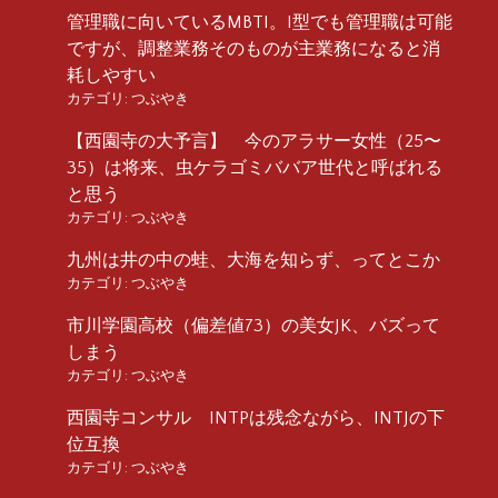
管理職に向いているMBTI。I型でも管理職は可能
ですが、調整業務そのものが主業務になると消
耗しやすい
カテゴリ:
つぶやき
【西園寺の大予言】 今のアラサー女性（25〜
35）は将来、虫ケラゴミババア世代と呼ばれる
と思う
カテゴリ:
つぶやき
九州は井の中の蛙、大海を知らず、ってとこか
カテゴリ:
つぶやき
市川学園高校（偏差値73）の美女JK、バズって
しまう
カテゴリ:
つぶやき
西園寺コンサル INTPは残念ながら、INTJの下
位互換
カテゴリ:
つぶやき