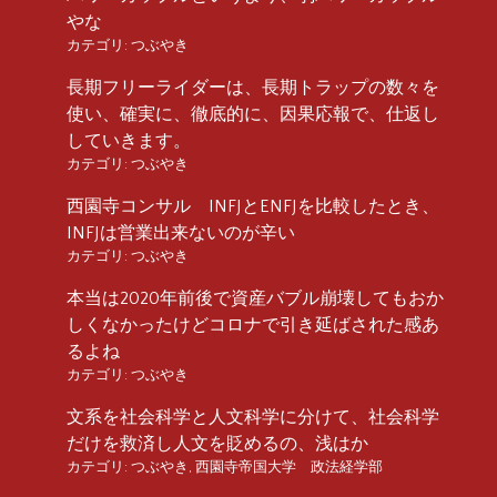
やな
カテゴリ:
つぶやき
長期フリーライダーは、長期トラップの数々を
使い、確実に、徹底的に、因果応報で、仕返し
していきます。
カテゴリ:
つぶやき
西園寺コンサル INFJとENFJを比較したとき、
INFJは営業出来ないのが辛い
カテゴリ:
つぶやき
本当は2020年前後で資産バブル崩壊してもおか
しくなかったけどコロナで引き延ばされた感あ
るよね
カテゴリ:
つぶやき
文系を社会科学と人文科学に分けて、社会科学
だけを救済し人文を貶めるの、浅はか
カテゴリ:
つぶやき
,
西園寺帝国大学 政法経学部