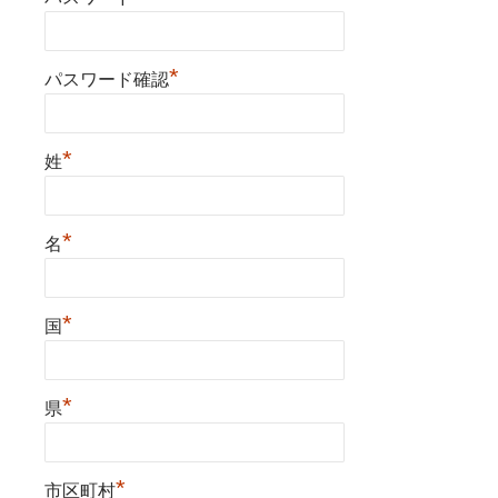
*
パスワード確認
*
姓
*
名
*
国
*
県
*
市区町村