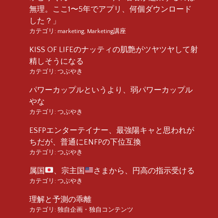
無理。ここ1〜5年でアプリ、何個ダウンロード
した？」
カテゴリ:
marketing
,
Marketing講座
KISS OF LIFEのナッティの肌艶がツヤツヤして射
精しそうになる
カテゴリ:
つぶやき
パワーカップルというより、弱パワーカップル
やな
カテゴリ:
つぶやき
ESFPエンターテイナー、最強陽キャと思われが
ちだが、普通にENFPの下位互換
カテゴリ:
つぶやき
属国
、宗主国
さまから、円高の指示受ける
カテゴリ:
つぶやき
理解と予測の乖離
カテゴリ:
独自企画・独自コンテンツ