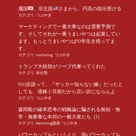
属国
、宗主国
さまから、円高の指示受ける
カテゴリ:
つぶやき
マーケティングで一番大事なのは需要予測で
す。そしてそれが一番うまいやつは起業してい
ます。もっとうまいやつは10年生き残ってま
す。
カテゴリ:
marketing
,
つぶやき
トランプ大統領がソープ代奢ってくれた
カテゴリ:
未分類
100歩譲って、『サッカー知らない嫁』だったと
しても、億稼ぐ旦那だから言い訳にならんよ
カテゴリ:
つぶやき
森岡毅の確率思考の戦略論に騙される無知・無
学・無教養な本邦の一般大衆たち（1）
カテゴリ:
Marketing講座
,
つぶやき
パワーカップルというより、弱パワーカップル