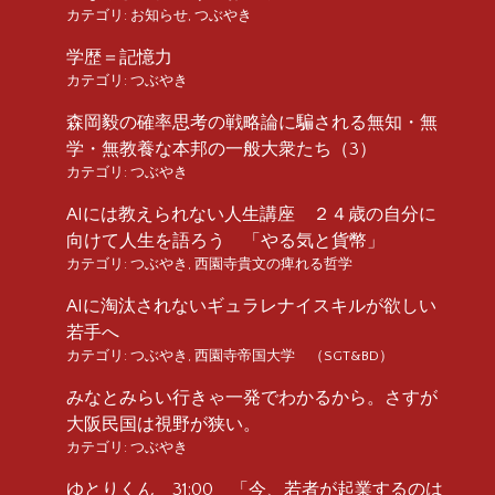
カテゴリ:
お知らせ
,
つぶやき
学歴＝記憶力
カテゴリ:
つぶやき
森岡毅の確率思考の戦略論に騙される無知・無
学・無教養な本邦の一般大衆たち（3）
カテゴリ:
つぶやき
AIには教えられない人生講座 ２４歳の自分に
向けて人生を語ろう 「やる気と貨幣」
カテゴリ:
つぶやき
,
西園寺貴文の痺れる哲学
AIに淘汰されないギュラレナイスキルが欲しい
若手へ
カテゴリ:
つぶやき
,
西園寺帝国大学 （SGT&BD）
みなとみらい行きゃ一発でわかるから。さすが
大阪民国は視野が狭い。
カテゴリ:
つぶやき
ゆとりくん 31:00 「今、若者が起業するのは