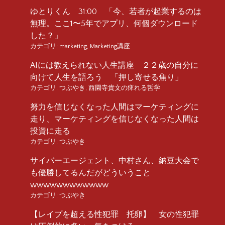
ゆとりくん 31:00 「今、若者が起業するのは
無理。ここ1〜5年でアプリ、何個ダウンロード
した？」
カテゴリ:
marketing
,
Marketing講座
AIには教えられない人生講座 ２２歳の自分に
向けて人生を語ろう 「押し寄せる焦り」
カテゴリ:
つぶやき
,
西園寺貴文の痺れる哲学
努力を信じなくなった人間はマーケティングに
走り、マーケティングを信じなくなった人間は
投資に走る
カテゴリ:
つぶやき
サイバーエージェント、中村さん、納豆大会で
も優勝してるんだがどういうこと
wwwwwwwwwwww
カテゴリ:
つぶやき
【レイプを超える性犯罪 托卵】 女の性犯罪