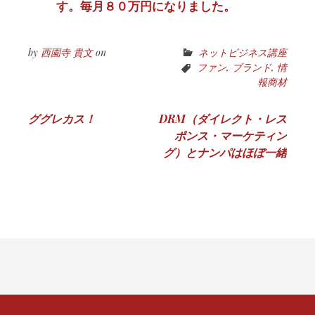
す。毎月８０万円になりました。
by
西園寺 貴文
on
ネットビジネス講座
ファン
,
ブランド
,
情
報商材
投
ググレカス！
DRM（ダイレクト・レス
ポンス・マーケティン
稿
グ）とナンパはほぼ一緒
ナ
ビ
ゲ
ー
シ
ョ