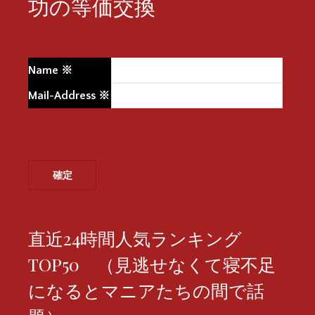
功の等価交換
Name
※
Mail-Address
※
直近24時間人気ランキング
TOP50 （見逃せなくて寝不足
になるとマニアたちの間で話