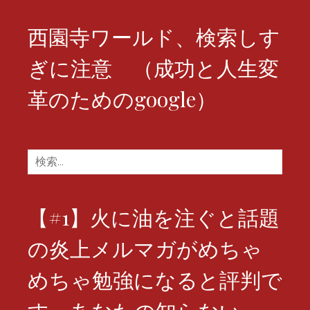
ン
西園寺ワールド、検索しす
ぎに注意 （成功と人生変
革のためのgoogle）
検
索:
【#1】火に油を注ぐと話題
の炎上メルマガがめちゃ
めちゃ勉強になると評判で