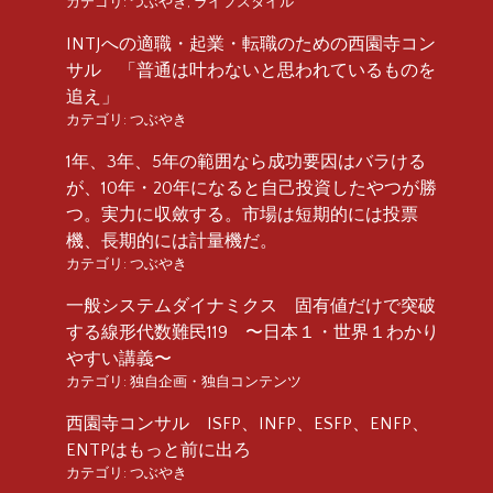
カテゴリ:
つぶやき
,
ライフスタイル
INTJへの適職・起業・転職のための西園寺コン
サル 「普通は叶わないと思われているものを
追え」
カテゴリ:
つぶやき
1年、3年、5年の範囲なら成功要因はバラける
が、10年・20年になると自己投資したやつが勝
つ。実力に収斂する。市場は短期的には投票
機、長期的には計量機だ。
カテゴリ:
つぶやき
一般システムダイナミクス 固有値だけで突破
する線形代数難民119 〜日本１・世界１わかり
やすい講義〜
カテゴリ:
独自企画・独自コンテンツ
西園寺コンサル ISFP、INFP、ESFP、ENFP、
ENTPはもっと前に出ろ
カテゴリ:
つぶやき