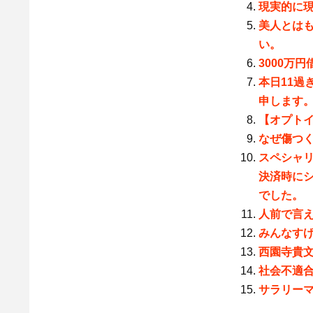
現実的に
美人とは
い。
3000万
本日11過
申します
【オプト
なぜ傷つ
スペシャリ
決済時に
でした。
人前で言
みんなす
西園寺貴
社会不適
サラリー