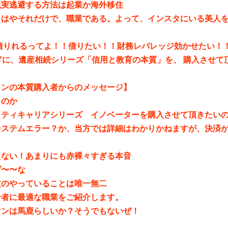
現実逃避する方法は起業か海外移住
もはやそれだけで、職業である。よって、インスタにいる美人
円借りれるってよ！！借りたい！！財務レバレッジ効かせたい！
ぎに、遺産相続シリーズ「信用と教育の本質」を、 購入させて
。
インの本質購入者からのメッセージ】
くのか
ティキャリアシリーズ イノベーターを購入させて頂きたいのです
システムエラー？か、当方では詳細はわかりかねますが、決済
えない！あまりにも赤裸々すぎる本音
げ〜〜な
文のやっていることは唯一無二
合者に最適な職業をご紹介します。
マンは馬鹿らしいか？そうでもないぜ！