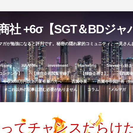
社 +6σ【SGT＆BDジャパ
マガが勉強になると評判です。秘密の隠れ家的コミュニティ。一見さん
コ
rtising
HAARMs
investment
marketing
Steveから始
ン
コンテンツ】
【独自企画閲覧登録】
【独自企画２】
【西園寺独
テ
年収3000万円以上の富裕層の方へ
西園寺展
西園寺帝国計画（刮
ン
＃これ以外の記事は読む必要がありません
コラム
*メルマガ
ツ
へ
ス
キ
本ってチャンスだらけ
ッ