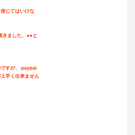
を信じてはいけな
！
頂きました、●●と
が、 paypal
が上手く出来ません