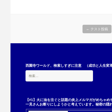
投
←
テスト投稿
稿
ナ
西園寺ワールド、検索しすぎに注意 （成功と人生変革の
検
ビ
索:
ゲ
【#1】火に油を注ぐと話題の炎上メルマガがめちゃめ
一見さんお断りにしようかと考えています。秘密の隠
ー