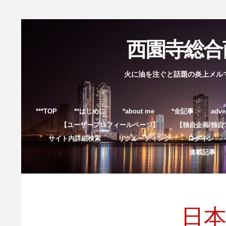
西園寺総合商
火に油を注ぐと話題の炎上メル
***TOP
**はじめに
*about me
*全記事
adve
【ユーザープロフィールページ】
【独自企画/独自
サイト内詳細検索
リクルーティング
ログイン
連載記事
日