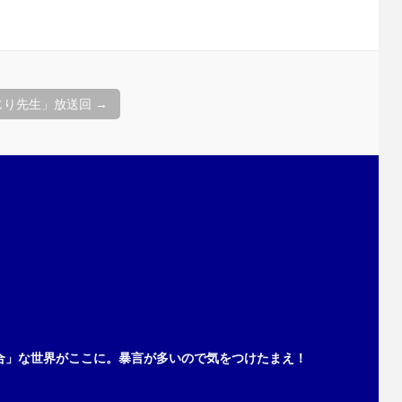
じり先生」放送回
→
合」な世界がここに。暴言が多いので気をつけたまえ！