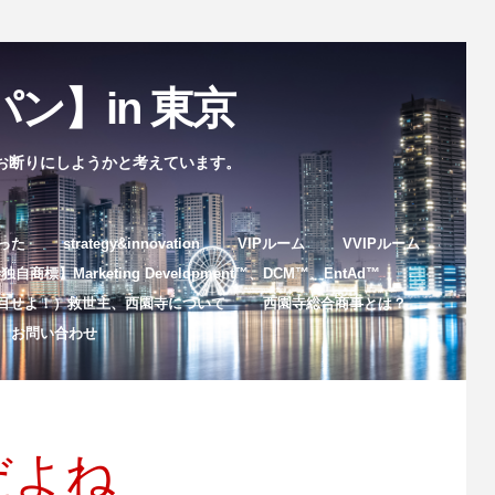
ン】in 東京
お断りにしようかと考えています。
まった
strategy&innovation
VIPルーム
VVIPルーム
自商標】Marketing Development™️、DCM™️、EntAd™️
目せよ！）救世主、西園寺について
西園寺総合商事とは？
お問い合わせ
だよね