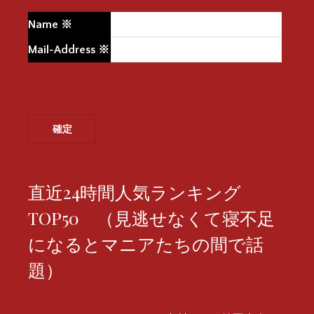
Name
※
Mail-Address
※
直近24時間人気ランキング
TOP50 （見逃せなくて寝不足
になるとマニアたちの間で話
題）