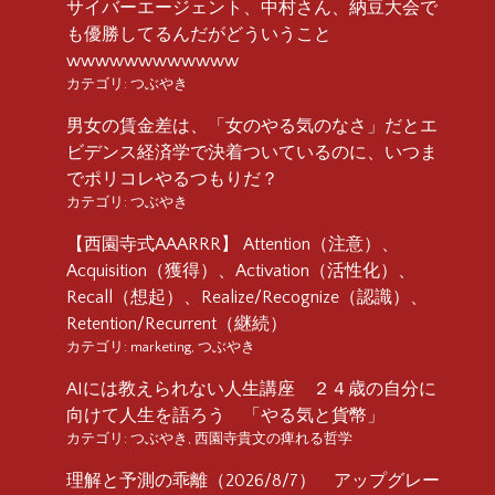
サイバーエージェント、中村さん、納豆大会で
も優勝してるんだがどういうこと
wwwwwwwwwwww
カテゴリ:
つぶやき
男女の賃金差は、「女のやる気のなさ」だとエ
ビデンス経済学で決着ついているのに、いつま
でポリコレやるつもりだ？
カテゴリ:
つぶやき
【西園寺式AAARRR】 Attention（注意）、
Acquisition（獲得）、Activation（活性化）、
Recall（想起）、Realize/Recognize（認識）、
Retention/Recurrent（継続）
カテゴリ:
marketing
,
つぶやき
AIには教えられない人生講座 ２４歳の自分に
向けて人生を語ろう 「やる気と貨幣」
カテゴリ:
つぶやき
,
西園寺貴文の痺れる哲学
理解と予測の乖離（2026/8/7） アップグレー