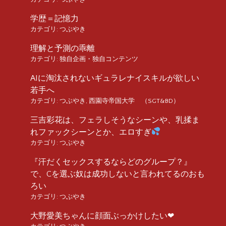
学歴＝記憶力
カテゴリ:
つぶやき
理解と予測の乖離
カテゴリ:
独自企画・独自コンテンツ
AIに淘汰されないギュラレナイスキルが欲しい
若手へ
カテゴリ:
つぶやき
,
西園寺帝国大学 （SGT&BD）
三吉彩花は、フェラしそうなシーンや、乳揉ま
れファックシーンとか、エロすぎ
カテゴリ:
つぶやき
『汗だくセックスするならどのグループ？』
で、Cを選ぶ奴は成功しないと言われてるのおも
ろい
カテゴリ:
つぶやき
大野愛美ちゃんに顔面ぶっかけしたい❤︎