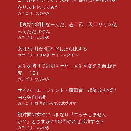
ゴールドマンサックス経営幹部社員が勧める本
をリスト化してみた
カテゴリ:
つぶやき
【裏垢の闇】なーんだ、志
烈、天
リリス使
ってただけやん
カテゴリ:
つぶやき
女は3ヶ月か3回SEXしたら飽きる
カテゴリ:
つぶやき
,
ライフスタイル
人生を賭けて判明させた、人生を変える自由研
究 （２）
カテゴリ:
つぶやき
サイバーエージェント・藤田晋 起業成功の理
由を独自分析
カテゴリ:
成功者から学ぶ成功哲学
初対面の女性にいきなり『エッチしません
か？』とさすがに100回やれば成功する？
カテゴリ:
つぶやき