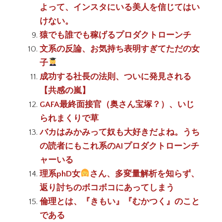
よって、インスタにいる美人を信じてはい
けない。
猿でも誰でも稼げるプロダクトローンチ
文系の反論、お気持ち表明すぎてただの女
子
成功する社長の法則、ついに発見される
【共感の嵐】
GAFA最終面接官（奥さん宝塚？）、いじ
られまくりで草
バカはみかみって奴も大好きだよね。うち
の読者にもこれ系のAIプロダクトローンチ
ャーいる
理系phD女
さん、多変量解析を知らず、
返り討ちのボコボコにあってしまう
倫理とは、『きもい』『むかつく』のこと
である