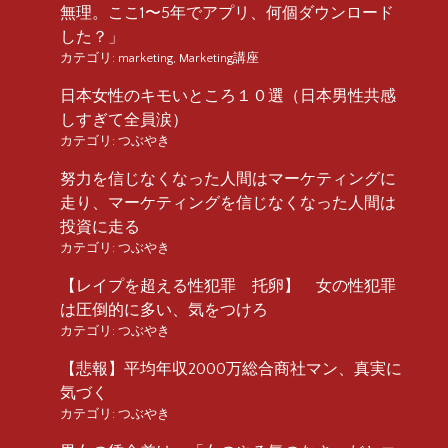
無理。ここ1〜5年でアプリ、何個ダウンロード
した？」
カテゴリ:
marketing
,
Marketing講座
日本女性のキモいところ１０選（日本男性共感
しすぎて全員涙）
カテゴリ:
つぶやき
努力を信じなくなった人間はマーケティングに
走り、マーケティングを信じなくなった人間は
投資に走る
カテゴリ:
つぶやき
【レイプを超える性犯罪 托卵】 女の性犯罪
は圧倒的に多い、気をつけろ
カテゴリ:
つぶやき
【悲報】平均年収2000万総合商社マン、真実に
気づく
カテゴリ:
つぶやき