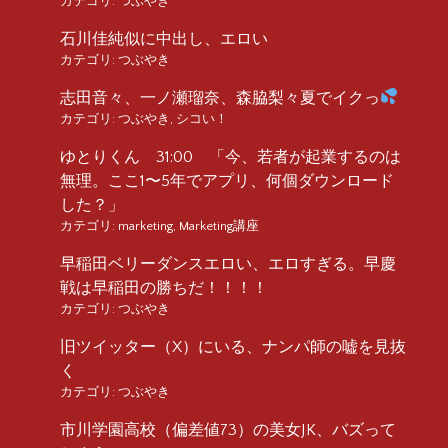
カテゴリ:
つぶやき
石川佳純似に中出し、エロい
カテゴリ:
つぶやき
志田音々、一ノ瀬瑠奈、森脇梨々夏でイクっ
カテゴリ:
つぶやき
,
シコい！
ゆとりくん 31:00 「今、若者が起業するのは
無理。ここ1〜5年でアプリ、何個ダウンロード
した？」
カテゴリ:
marketing
,
Marketing講座
早稲田ベリーダンスエロい、エロすぎる。早慶
戦は早稲田の勝ちだ！！！！
カテゴリ:
つぶやき
旧ツイッター（X）にいる、ナンパ師の嘘を見抜
く
カテゴリ:
つぶやき
市川学園高校（偏差値73）の美女JK、バズって