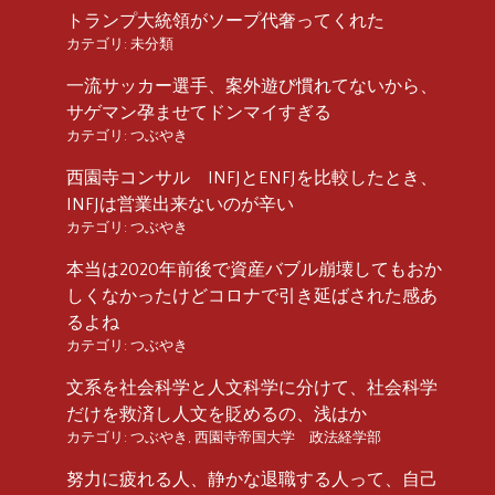
トランプ大統領がソープ代奢ってくれた
カテゴリ:
未分類
一流サッカー選手、案外遊び慣れてないから、
サゲマン孕ませてドンマイすぎる
カテゴリ:
つぶやき
西園寺コンサル INFJとENFJを比較したとき、
INFJは営業出来ないのが辛い
カテゴリ:
つぶやき
本当は2020年前後で資産バブル崩壊してもおか
しくなかったけどコロナで引き延ばされた感あ
るよね
カテゴリ:
つぶやき
文系を社会科学と人文科学に分けて、社会科学
だけを救済し人文を貶めるの、浅はか
カテゴリ:
つぶやき
,
西園寺帝国大学 政法経学部
努力に疲れる人、静かな退職する人って、自己