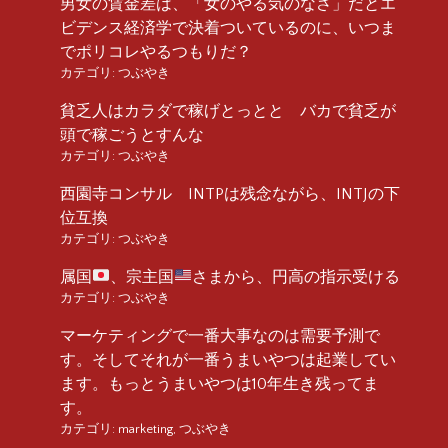
男女の賃金差は、「女のやる気のなさ」だとエ
ビデンス経済学で決着ついているのに、いつま
でポリコレやるつもりだ？
カテゴリ:
つぶやき
貧乏人はカラダで稼げとっとと バカで貧乏が
頭で稼ごうとすんな
カテゴリ:
つぶやき
西園寺コンサル INTPは残念ながら、INTJの下
位互換
カテゴリ:
つぶやき
属国
、宗主国
さまから、円高の指示受ける
カテゴリ:
つぶやき
マーケティングで一番大事なのは需要予測で
す。そしてそれが一番うまいやつは起業してい
ます。もっとうまいやつは10年生き残ってま
す。
カテゴリ:
marketing
,
つぶやき