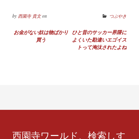
by
西園寺 貴文
on
つぶやき
投
お金がない奴は物ばかり
ひと昔のサッカー界隈に
買う
よくいた勘違いエゴイス
稿
トって淘汰されたよね
ナ
ビ
ゲ
ー
シ
ョ
ン
西園寺ワールド、検索しす