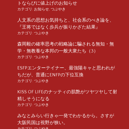
トならびに値上げのお知らせ
カテゴリ:
お知らせ
,
つぶやき
人文系の思想お気持ちと、社会系のべき論を、
『王将ではなく歩兵が振りかざた結果』
カテゴリ:
つぶやき
森岡毅の確率思考の戦略論に騙される無知・無
学・無教養な本邦の一般大衆たち（3）
カテゴリ:
つぶやき
ESFPエンターテイナー、最強陽キャと思われが
ちだが、普通にENFPの下位互換
カテゴリ:
つぶやき
KISS OF LIFEのナッティの肌艶がツヤツヤして射
精しそうになる
カテゴリ:
つぶやき
みなとみらい行きゃ一発でわかるから。さすが
大阪民国は視野が狭い。
カテゴリ:
つぶやき