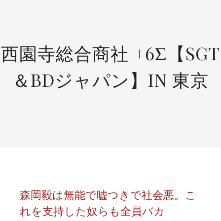
SKIP
TO
CONTENT
西園寺総合商社 +6Σ【SGT
＆BDジャパン】IN 東京
森岡毅は無能で嘘つきで社会悪。こ
れを支持した奴らも全員バカ