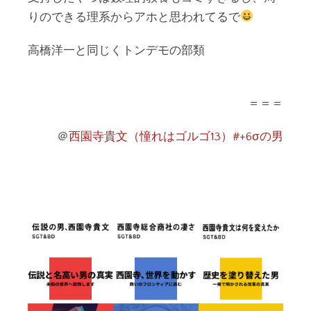
りのできる理系からアホと思われてるで
高橋洋一と同じくトンデモの部類
＝＝＝
＠
西園寺貴文（憧れはゴルゴ13）#+6σの男