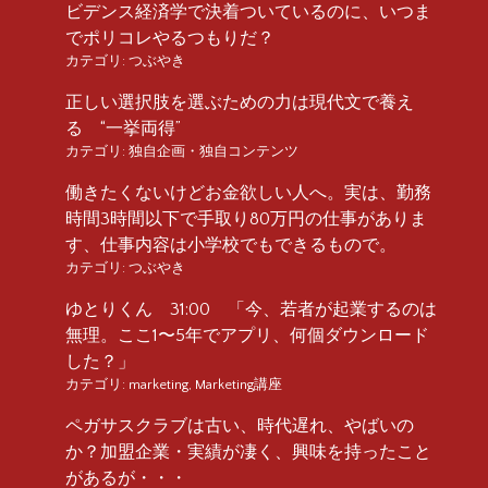
ビデンス経済学で決着ついているのに、いつま
でポリコレやるつもりだ？
カテゴリ:
つぶやき
正しい選択肢を選ぶための力は現代文で養え
る “一挙両得”
カテゴリ:
独自企画・独自コンテンツ
働きたくないけどお金欲しい人へ。実は、勤務
時間3時間以下で手取り80万円の仕事がありま
す、仕事内容は小学校でもできるもので。
カテゴリ:
つぶやき
ゆとりくん 31:00 「今、若者が起業するのは
無理。ここ1〜5年でアプリ、何個ダウンロード
した？」
カテゴリ:
marketing
,
Marketing講座
ペガサスクラブは古い、時代遅れ、やばいの
か？加盟企業・実績が凄く、興味を持ったこと
があるが・・・