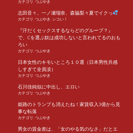
カテゴリ:
つぶやき
志田音々、一ノ瀬瑠奈、森脇梨々夏でイクっ
カテゴリ:
つぶやき
,
シコい！
『汗だくセックスするならどのグループ？』
で、Cを選ぶ奴は成功しないと言われてるのおも
ろい
カテゴリ:
つぶやき
日本女性のキモいところ１０選（日本男性共感
しすぎて全員涙）
カテゴリ:
つぶやき
石川佳純似に中出し、エロい
カテゴリ:
つぶやき
姫路のトランプも消えたね！家賃収入3億から見
事な転落
カテゴリ:
つぶやき
男女の賃金差は、「女のやる気のなさ」だとエ