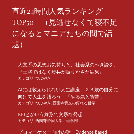
直近24時間人気ランキング
TOP50 （見逃せなくて寝不足
になるとマニアたちの間で話
題）
人文系の思想お気持ちと、社会系のべき論を、
『王将ではなく歩兵が振りかざた結果』
カテゴリ:
つぶやき
AIには教えられない人生講座 ２３歳の自分に
向けて人生を語ろう 「やる気と貨幣」
カテゴリ:
つぶやき
,
西園寺貴文の痺れる哲学
KPIとかいう線形で文系な発想
カテゴリ:
西園寺帝国大学 理学部
プロマーケター向けの話 Evidence Based