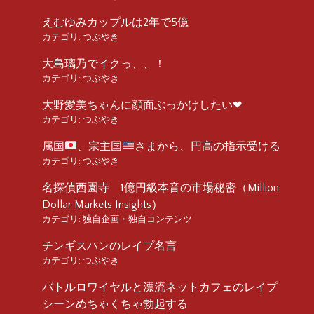
えむゆみカップルは2年で5億
カテゴリ:
つぶやき
大島璃乃でイクっ、、！
カテゴリ:
つぶやき
大野愛美ちゃんに顔面ぶっかけしたい❤︎
カテゴリ:
つぶやき
属国
、宗主国
さまから、円高の指示受ける
カテゴリ:
つぶやき
名探偵西園寺 1億円級本音の市場秘密（Million
Dollar Markets Insights）
カテゴリ:
独自企画・独自コンテンツ
チンギスハンのレイプ名言
カテゴリ:
つぶやき
バトルロワイヤルと漂流ネットカフェのレイプ
シーンめちゃくちゃ勃起する