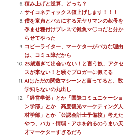
積み上げと逆算、どっち？
サイコネティックス値上げします！！！
僕を童貞とバカにする元ヤリマンの叔母を
孕ませ種付けプレスで雑魚マ〇コだと分か
らせてやった
コピーライター、マーケターがバカな理由
は、コミュ障だから
25歳過ぎて出会いない！と言う奴、アクセ
スが来ない！と騒ぐブロガーに似てる
AIはただの関数マシーンと言ってると、数
学知らないの丸出し
「経営学部」とか「国際コミュニケーショ
ン学部」とか「高度観光マーケティング人
材学部」とか「公認会計士予備校」考えた
やつ、バカ・情弱・アホを釣るのうまい天
才マーケターすぎるだろ