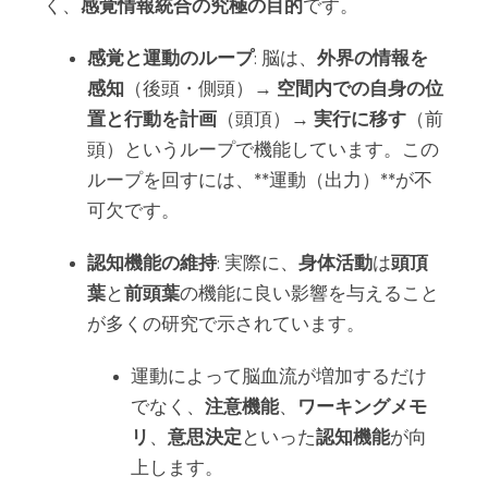
く、
感覚情報統合の究極の目的
です。
感覚と運動のループ
: 脳は、
外界の情報を
感知
（後頭・側頭）→
空間内での自身の位
置と行動を計画
（頭頂）→
実行に移す
（前
頭）というループで機能しています。この
ループを回すには、**運動（出力）**が不
可欠です。
認知機能の維持
: 実際に、
身体活動
は
頭頂
葉
と
前頭葉
の機能に良い影響を与えること
が多くの研究で示されています。
運動によって脳血流が増加するだけ
でなく、
注意機能
、
ワーキングメモ
リ
、
意思決定
といった
認知機能
が向
上します。