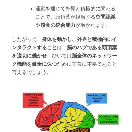
運動を通じて外界と積極的に関わる
ことで、頭頂葉が担当する
空間認識
や
感覚の統合能力
が磨かれます。
したがって、
身体を動かし、外界と積極的にイ
ンタラクトすること
は、
脳のハブである頭頂葉
を適切に働かせ
、ひいては
脳全体のネットワー
ク機能を健全に保つ
ために非常に重要であると
言えるでしょう。