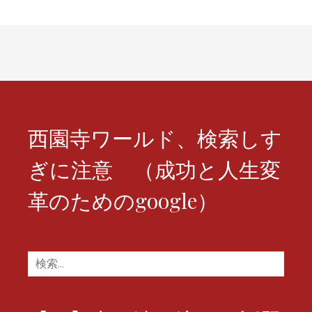
シ
ョ
ン
西園寺ワールド、検索しす
ぎに注意 （成功と人生変
革のためのgoogle）
検
索: