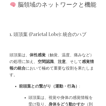
脳領域のネットワークと機能
1. 頭頂葉 (Parietal Lobe): 統合のハブ
頭頂葉は、
体性感覚
（触覚、温度、痛みなど）
の処理に加え、
空間認識
、
注意
、そして
感覚情
報の統合
において極めて重要な役割を果たしま
す。
前頭葉との繋がり（運動・行為）
:
頭頂葉は、視覚や身体の感覚情報を
受け取り、
身体をどう動かすか
（到