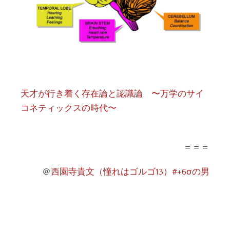
天才が行き着く存在論と認識論 〜万学のサイ
コネティックスの時代〜
＝＝＝
＠
西園寺貴文（憧れはゴルゴ13）#+6σの男