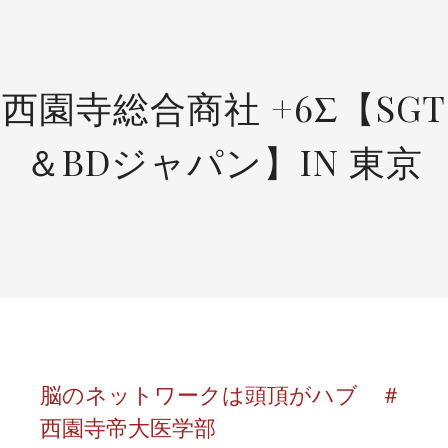
SKIP
TO
CONTENT
西園寺総合商社 +6Σ【SGT
＆BDジャパン】IN 東京
脳のネットワークは頭頂がハブ ＃
西園寺帝大医学部