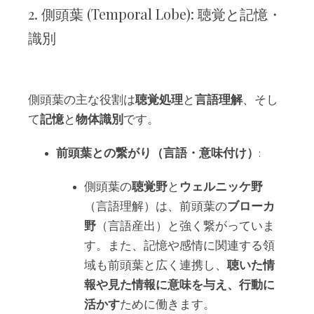
2. 側頭葉 (Temporal Lobe): 聴覚と記憶・
識別
側頭葉の主な役割は
聴覚処理
と
言語理解
、そし
て
記憶
と
物体識別
です。
前頭葉との繋がり（言語・意味付け）
:
側頭葉の
聴覚野
と
ウェルニッケ野
（言語理解）は、前頭葉の
ブローカ
野
（言語産出）と強く繋がっていま
す。また、記憶や感情に関連する領
域も前頭葉と広く連携し、
聴いた情
報や見た情報に意味を与え、行動に
活かす
ために働きます。