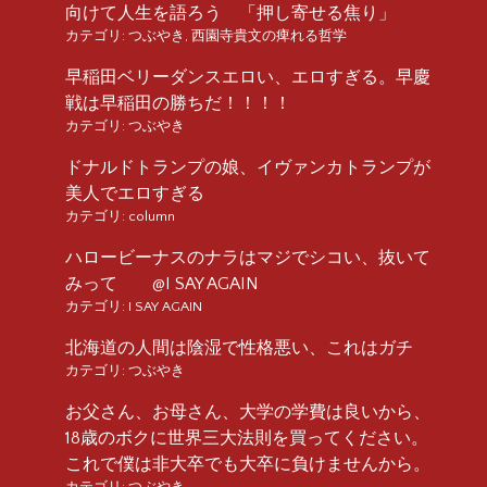
向けて人生を語ろう 「押し寄せる焦り」
カテゴリ:
つぶやき
,
西園寺貴文の痺れる哲学
早稲田ベリーダンスエロい、エロすぎる。早慶
戦は早稲田の勝ちだ！！！！
カテゴリ:
つぶやき
ドナルドトランプの娘、イヴァンカトランプが
美人でエロすぎる
カテゴリ:
column
ハロービーナスのナラはマジでシコい、抜いて
みって @I SAY AGAIN
カテゴリ:
I SAY AGAIN
北海道の人間は陰湿で性格悪い、これはガチ
カテゴリ:
つぶやき
お父さん、お母さん、大学の学費は良いから、
18歳のボクに世界三大法則を買ってください。
これで僕は非大卒でも大卒に負けませんから。
カテゴリ:
つぶやき