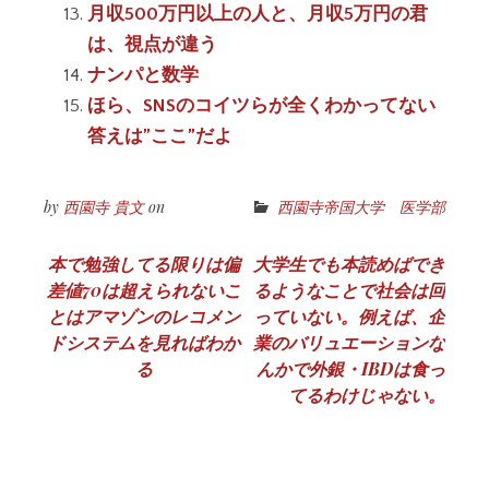
月収500万円以上の人と、月収5万円の君
は、視点が違う
ナンパと数学
ほら、SNSのコイツらが全くわかってない
答えは”ここ”だよ
by
西園寺 貴文
on
西園寺帝国大学 医学部
投
本で勉強してる限りは偏
大学生でも本読めばでき
差値70は超えられないこ
るようなことで社会は回
稿
とはアマゾンのレコメン
っていない。例えば、企
ナ
ドシステムを見ればわか
業のバリュエーションな
る
んかで外銀・IBDは食っ
ビ
てるわけじゃない。
ゲ
ー