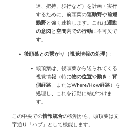
達、把持、歩行など）を計画・実行
するために、前頭葉の
運動野
や
前運
動野
と強く連携します。これは
運動
の意図
と
空間内での行動
に不可欠で
す。
後頭葉との繋がり（視覚情報の処理）
:
頭頂葉は、後頭葉から送られてくる
視覚情報（特に
物の位置
や
動き
：
背
側経路
、または
Where/How経路
）を
処理し、これを行動に結びつけま
す。
この中央での
情報統合
の役割から、頭頂葉は文
字通り「ハブ」として機能します。