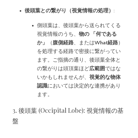
後頭葉との繋がり（視覚情報の処理）
:
側頭葉は、後頭葉から送られてくる
視覚情報のうち、
物の
「何である
か」
（
腹側経路
、または
What経路
）
を処理する経路で密接に繋がってい
ます。ご指摘の通り、後頭葉全体と
の繋がりは頭頂葉ほど
広範囲
ではな
いかもしれませんが、
視覚的な物体
認識
においては決定的な連携があり
ます。
3. 後頭葉 (Occipital Lobe): 視覚情報の基
盤