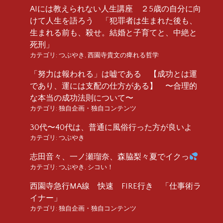
AIには教えられない人生講座 ２5歳の自分に向
けて人生を語ろう 「犯罪者は生まれた後も、
生まれる前も、殺せ。結婚と子育てと、中絶と
死刑」
カテゴリ:
つぶやき
,
西園寺貴文の痺れる哲学
「努力は報われる」は嘘である 【成功とは運
であり、運には支配の仕方がある】 〜合理的
な本当の成功法則について〜
カテゴリ:
独自企画・独自コンテンツ
30代〜40代は、普通に風俗行った方が良いよ
カテゴリ:
つぶやき
志田音々、一ノ瀬瑠奈、森脇梨々夏でイクっ
カテゴリ:
つぶやき
,
シコい！
西園寺急行MA線 快速 FIRE行き 「仕事術ラ
イナー」
カテゴリ:
独自企画・独自コンテンツ