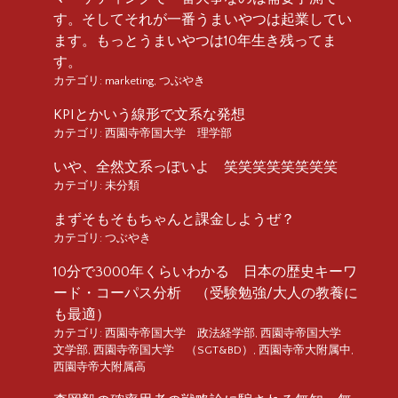
す。そしてそれが一番うまいやつは起業してい
ます。もっとうまいやつは10年生き残ってま
す。
カテゴリ:
marketing
,
つぶやき
KPIとかいう線形で文系な発想
カテゴリ:
西園寺帝国大学 理学部
いや、全然文系っぽいよ 笑笑笑笑笑笑笑笑
カテゴリ:
未分類
まずそもそもちゃんと課金しようぜ？
カテゴリ:
つぶやき
10分で3000年くらいわかる 日本の歴史キーワ
ード・コーパス分析 （受験勉強/大人の教養に
も最適）
カテゴリ:
西園寺帝国大学 政法経学部
,
西園寺帝国大学
文学部
,
西園寺帝国大学 （SGT&BD）
,
西園寺帝大附属中
,
西園寺帝大附属高