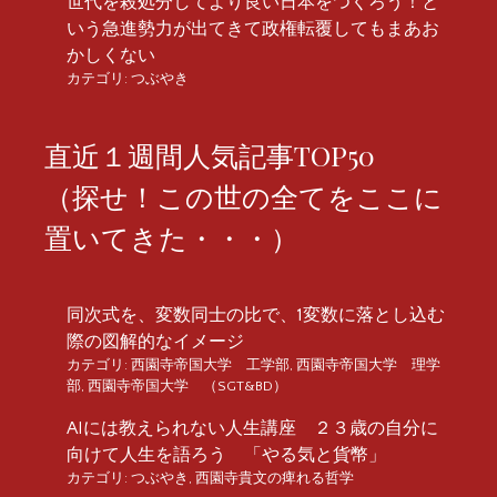
世代を殺処分してより良い日本をつくろう！と
いう急進勢力が出てきて政権転覆してもまあお
かしくない
カテゴリ:
つぶやき
直近１週間人気記事TOP50
（探せ！この世の全てをここに
置いてきた・・・）
同次式を、変数同士の比で、1変数に落とし込む
際の図解的なイメージ
カテゴリ:
西園寺帝国大学 工学部
,
西園寺帝国大学 理学
部
,
西園寺帝国大学 （SGT&BD）
AIには教えられない人生講座 ２３歳の自分に
向けて人生を語ろう 「やる気と貨幣」
カテゴリ:
つぶやき
,
西園寺貴文の痺れる哲学