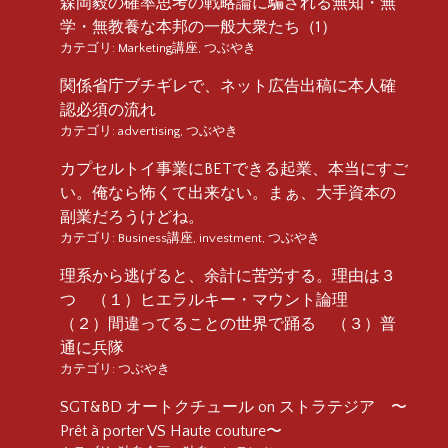
森岡毅の確率思考の戦略論に騙される無知・無
学・無教養な本邦の一般大衆たち（1）
カテゴリ:
Marketing講座
,
つぶやき
関係省庁ブチギレで、ネット広告出稿に本人確
認必須の流れ
カテゴリ:
advertising
,
つぶやき
カプセルトイ事業にBETできる起業、本当にすご
い。俺なら怖くて出来ない。まぁ、大手資本の
副業だろうけどね。
カテゴリ:
Business講座
,
investment
,
つぶやき
理系から逃げると、余計に苦労する。理由は３
つ （１）ヒエラルキー・マウント論理
（２）間違ってることの世界で踊る （３）普
通に兵隊
カテゴリ:
つぶやき
SGT&BD オートクチュール on ストラテジア 〜
Prêt à porter VS Haute couture〜