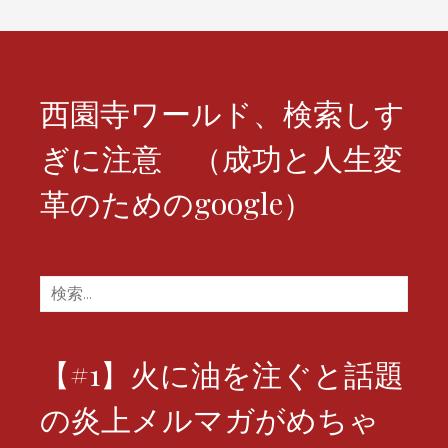
ョ
ン
西園寺ワールド、検索しす
ぎに注意 （成功と人生変
革のためのgoogle）
検
索:
【#1】火に油を注ぐと話題
の炎上メルマガがめちゃ