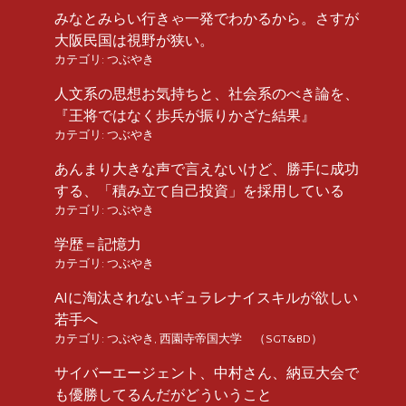
みなとみらい行きゃ一発でわかるから。さすが
大阪民国は視野が狭い。
カテゴリ:
つぶやき
人文系の思想お気持ちと、社会系のべき論を、
『王将ではなく歩兵が振りかざた結果』
カテゴリ:
つぶやき
あんまり大きな声で言えないけど、勝手に成功
する、「積み立て自己投資」を採用している
カテゴリ:
つぶやき
学歴＝記憶力
カテゴリ:
つぶやき
AIに淘汰されないギュラレナイスキルが欲しい
若手へ
カテゴリ:
つぶやき
,
西園寺帝国大学 （SGT&BD）
サイバーエージェント、中村さん、納豆大会で
も優勝してるんだがどういうこと