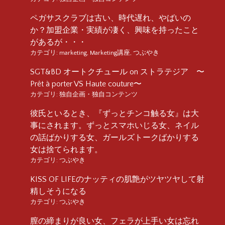
ペガサスクラブは古い、時代遅れ、やばいの
か？加盟企業・実績が凄く、興味を持ったこと
があるが・・・
カテゴリ:
marketing
,
Marketing講座
,
つぶやき
SGT&BD オートクチュール on ストラテジア 〜
Prêt à porter VS Haute couture〜
カテゴリ:
独自企画・独自コンテンツ
彼氏といるとき、『ずっとチンコ触る女』は大
事にされます。ずっとスマホいじる女、ネイル
の話ばかりする女、ガールズトークばかりする
女は捨てられます。
カテゴリ:
つぶやき
KISS OF LIFEのナッティの肌艶がツヤツヤして射
精しそうになる
カテゴリ:
つぶやき
膣の締まりが良い女、フェラが上手い女は忘れ