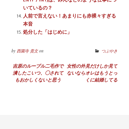
ENTP / INTJは、みんなどのような仕事につ
いているの？
人前で言えない！あまりにも赤裸々すぎる
本音
処分した「はじめに」
by
西園寺 貴文
on
つぶやき
投
吉原のルーブル二毛作で
女性の外見だけしか見て
潰したこいつ、◯されて
ないならオレはもうとっ
稿
もおかしくないと思う
くに結婚してる
ナ
ビ
ゲ
ー
シ