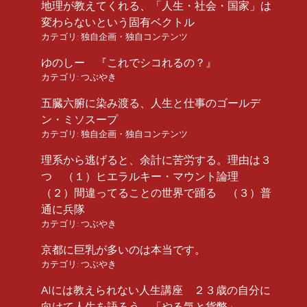
地理が教えてくれる、「人生・社会・国家」は
変わらないという固有ベクトル
カテゴリ:
独自企画・独自コンテンツ
ゆのしー 『これでシコれるの？』
カテゴリ:
つぶやき
五臓六腑に染み渡る、人生と仕事のゴールデ
ン・ミソスープ
カテゴリ:
独自企画・独自コンテンツ
理系から逃げると、余計に苦労する。理由は３
つ （１）ヒエラルキー・マウント論理
（２）間違ってることの世界で踊る （３）普
通に兵隊
カテゴリ:
つぶやき
京都に巨乳が多いのは本当です。
カテゴリ:
つぶやき
AIには教えられない人生講座 ２３歳の自分に
向けて人生を語ろう 「やる気と貨幣」