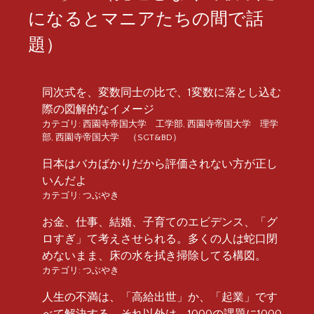
になるとマニアたちの間で話
題）
同次式を、変数同士の比で、1変数に落とし込む
際の図解的なイメージ
カテゴリ:
西園寺帝国大学 工学部
,
西園寺帝国大学 理学
部
,
西園寺帝国大学 （SGT&BD）
日本はバカばかりだから評価されない方が正し
いんだよ
カテゴリ:
つぶやき
お金、仕事、結婚、子育てのエビデンス、「グ
ロすぎ」て考えさせられる。多くの人は蛇口閉
めないまま、床の水を拭き掃除してる構図。
カテゴリ:
つぶやき
人生の不満は、「高給出世」か、「起業」です
べて解決する。それ以外は、1000の課題に1000