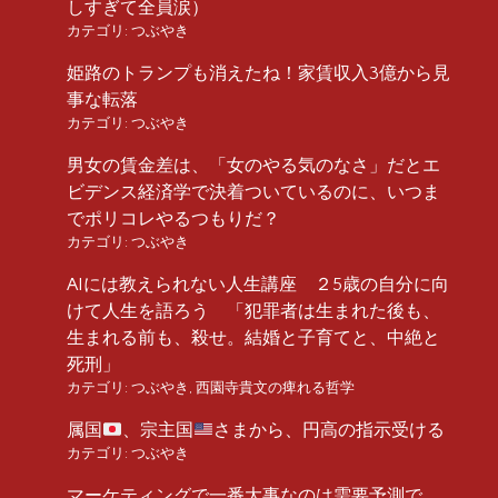
しすぎて全員涙）
カテゴリ:
つぶやき
姫路のトランプも消えたね！家賃収入3億から見
事な転落
カテゴリ:
つぶやき
男女の賃金差は、「女のやる気のなさ」だとエ
ビデンス経済学で決着ついているのに、いつま
でポリコレやるつもりだ？
カテゴリ:
つぶやき
AIには教えられない人生講座 ２5歳の自分に向
けて人生を語ろう 「犯罪者は生まれた後も、
生まれる前も、殺せ。結婚と子育てと、中絶と
死刑」
カテゴリ:
つぶやき
,
西園寺貴文の痺れる哲学
属国
、宗主国
さまから、円高の指示受ける
カテゴリ:
つぶやき
マーケティングで一番大事なのは需要予測で