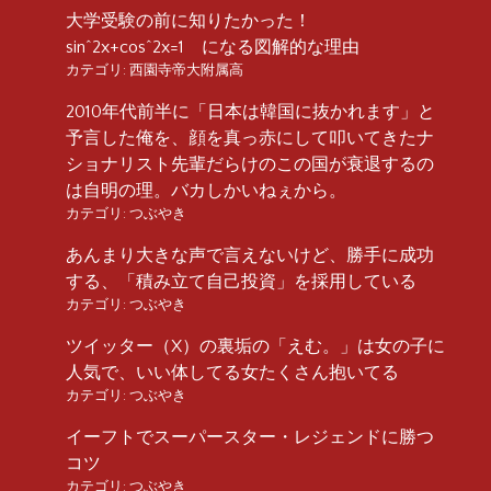
大学受験の前に知りたかった！
sin^2x+cos^2x=1 になる図解的な理由
カテゴリ:
西園寺帝大附属高
2010年代前半に「日本は韓国に抜かれます」と
予言した俺を、顔を真っ赤にして叩いてきたナ
ショナリスト先輩だらけのこの国が衰退するの
は自明の理。バカしかいねぇから。
カテゴリ:
つぶやき
あんまり大きな声で言えないけど、勝手に成功
する、「積み立て自己投資」を採用している
カテゴリ:
つぶやき
ツイッター（X）の裏垢の「えむ。」は女の子に
人気で、いい体してる女たくさん抱いてる
カテゴリ:
つぶやき
イーフトでスーパースター・レジェンドに勝つ
コツ
カテゴリ:
つぶやき