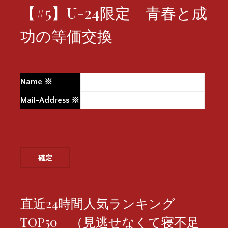
【#5】U-24限定 青春と成
功の等価交換
Name
※
Mail-Address
※
直近24時間人気ランキング
TOP50 （見逃せなくて寝不足