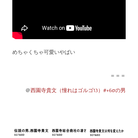
めちゃくちゃ可愛いやばい
＝＝＝
＠
西園寺貴文（憧れはゴルゴ13）#+6σの男