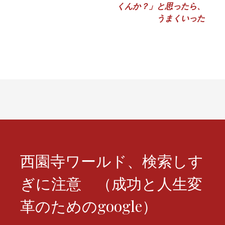
くんか？」と思ったら、
ビ
うまくいった
ゲ
ー
シ
ョ
ン
西園寺ワールド、検索しす
ぎに注意 （成功と人生変
革のためのgoogle）