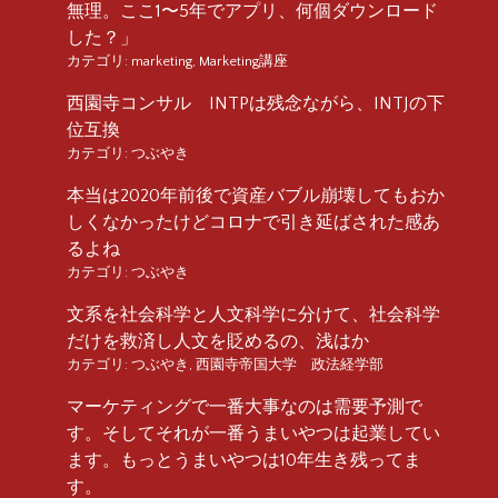
無理。ここ1〜5年でアプリ、何個ダウンロード
した？」
カテゴリ:
marketing
,
Marketing講座
西園寺コンサル INTPは残念ながら、INTJの下
位互換
カテゴリ:
つぶやき
本当は2020年前後で資産バブル崩壊してもおか
しくなかったけどコロナで引き延ばされた感あ
るよね
カテゴリ:
つぶやき
文系を社会科学と人文科学に分けて、社会科学
だけを救済し人文を貶めるの、浅はか
カテゴリ:
つぶやき
,
西園寺帝国大学 政法経学部
マーケティングで一番大事なのは需要予測で
す。そしてそれが一番うまいやつは起業してい
ます。もっとうまいやつは10年生き残ってま
す。