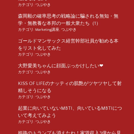
カテゴリ:
つぶやき
森岡毅の確率思考の戦略論に騙される無知・無
学・無教養な本邦の一般大衆たち（1）
カテゴリ:
Marketing講座
,
つぶやき
ゴールドマンサックス経営幹部社員が勧める本
をリスト化してみた
カテゴリ:
つぶやき
大野愛美ちゃんに顔面ぶっかけしたい❤︎
カテゴリ:
つぶやき
KISS OF LIFEのナッティの肌艶がツヤツヤして射
精しそうになる
カテゴリ:
つぶやき
起業に向いていないMBTI、向いているMBTIにつ
いて考えてみよう
カテゴリ:
つぶやき
姫路のトランプも消えたね！家賃収入3億から見