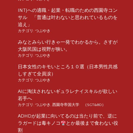
INTJへの適職・起業・転職のための西園寺コン
サル 「普通は叶わないと思われているものを
追え」
カテゴリ:
つぶやき
みなとみらい行きゃ一発でわかるから。さすが
大阪民国は視野が狭い。
カテゴリ:
つぶやき
日本女性のキモいところ１０選（日本男性共感
しすぎて全員涙）
カテゴリ:
つぶやき
AIに淘汰されないギュラレナイスキルが欲しい
若手へ
カテゴリ:
つぶやき
,
西園寺帝国大学 （SGT&BD）
ADHDが起業に向いてるのは当たり前で、逆に
ラガードは毒キノコ
とか最後まで食わない役
割