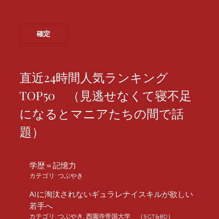
直近24時間人気ランキング
TOP50 （見逃せなくて寝不足
になるとマニアたちの間で話
題）
学歴＝記憶力
カテゴリ:
つぶやき
AIに淘汰されないギュラレナイスキルが欲しい
若手へ
カテゴリ:
つぶやき
,
西園寺帝国大学 （SGT&BD）