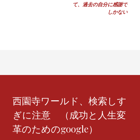
ナ
て、過去の自分に感謝で
しかない
ビ
ゲ
ー
シ
ョ
ン
西園寺ワールド、検索しす
ぎに注意 （成功と人生変
革のためのgoogle）