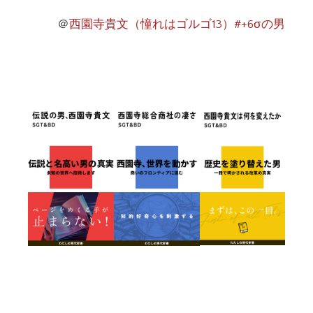
＠
西園寺貴文（憧れはゴルゴ13）#+6σの男