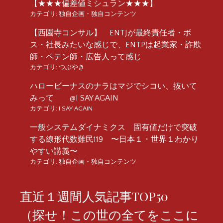
【★★★偏差値ミシュラン★★★】
カテゴリ:
独自企画・独自コンテンツ
【西園寺コンサル】 ENTJが最終責任者・ボ
ス・社長みたいな感じで、ENTPは起業家・詐欺
師・ペテン師・広告人って感じ
カテゴリ:
つぶやき
ハロービーナスのナラはマジでシコい、抜いて
みって @I SAY AGAIN
カテゴリ:
I SAY AGAIN
一般システムダイナミクス 固有値だけで突破
する線形代数難民119 〜日本１・世界１わかり
やすい講義〜
カテゴリ:
独自企画・独自コンテンツ
直近１週間人気記事TOP50
（探せ！この世の全てをここに