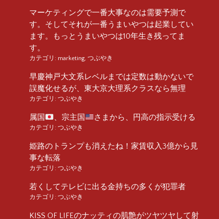
マーケティングで一番大事なのは需要予測で
す。そしてそれが一番うまいやつは起業してい
ます。もっとうまいやつは10年生き残ってま
す。
カテゴリ:
marketing
,
つぶやき
早慶神戸大文系レベルまでは定数は動かないで
誤魔化せるが、東大京大理系クラスなら無理
カテゴリ:
つぶやき
属国
、宗主国
さまから、円高の指示受ける
カテゴリ:
つぶやき
姫路のトランプも消えたね！家賃収入3億から見
事な転落
カテゴリ:
つぶやき
若くしてテレビに出る金持ちの多くが犯罪者
カテゴリ:
つぶやき
KISS OF LIFEのナッティの肌艶がツヤツヤして射