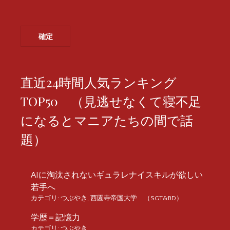
直近24時間人気ランキング
TOP50 （見逃せなくて寝不足
になるとマニアたちの間で話
題）
AIに淘汰されないギュラレナイスキルが欲しい
若手へ
カテゴリ:
つぶやき
,
西園寺帝国大学 （SGT&BD）
学歴＝記憶力
カテゴリ:
つぶやき