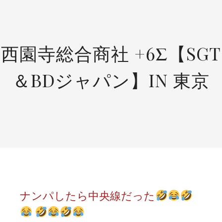
SKIP
TO
CONTENT
西園寺総合商社 +6Σ【SGT
＆BDジャパン】IN 東京
ナンパしたら中央線だった