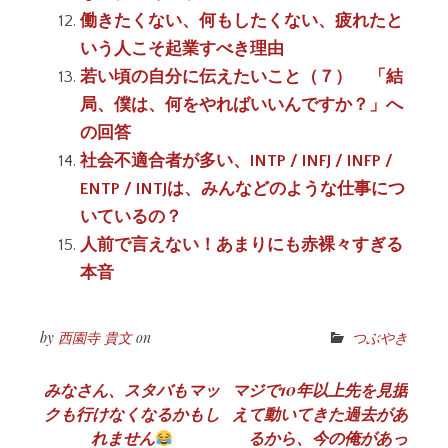
働きたくない、何もしたくない、疲れたと
いう人こそ起業すべき理由
若い頃の自分に伝えたいこと（７） 「結
局、僕は、何をやればいいんですか？」へ
の回答
社会不適合者が多い、INTP / INFJ / INFP /
ENTP / INTJは、みんなどのような仕事につ
いているの？
人前で言えない！あまりにも赤裸々すぎる
本音
by
西園寺 貴文
on
つぶやき
投
みなさん、スタバもマッ
マジで10年以上先を見据
クも行けなくなるかもし
えて動いてきた過去があ
稿
れません
るから、今の俺があっ