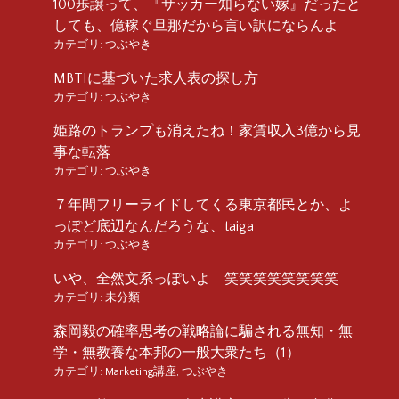
100歩譲って、『サッカー知らない嫁』だったと
しても、億稼ぐ旦那だから言い訳にならんよ
カテゴリ:
つぶやき
MBTIに基づいた求人表の探し方
カテゴリ:
つぶやき
姫路のトランプも消えたね！家賃収入3億から見
事な転落
カテゴリ:
つぶやき
７年間フリーライドしてくる東京都民とか、よ
っぽど底辺なんだろうな、taiga
カテゴリ:
つぶやき
いや、全然文系っぽいよ 笑笑笑笑笑笑笑笑
カテゴリ:
未分類
森岡毅の確率思考の戦略論に騙される無知・無
学・無教養な本邦の一般大衆たち（1）
カテゴリ:
Marketing講座
,
つぶやき