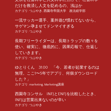
だけを救済し人文を貶めるの、浅はか
カテゴリ:
つぶやき
,
西園寺帝国大学 政法経学部
一流サッカー選手、案外遊び慣れてないから、
サゲマン孕ませてドンマイすぎる
カテゴリ:
つぶやき
長期フリーライダーは、長期トラップの数々を
使い、確実に、徹底的に、因果応報で、仕返し
していきます。
カテゴリ:
つぶやき
ゆとりくん 31:00 「今、若者が起業するのは
無理。ここ1〜5年でアプリ、何個ダウンロード
した？」
カテゴリ:
marketing
,
Marketing講座
西園寺コンサル INFJとENFJを比較したとき、
INFJは営業出来ないのが辛い
カテゴリ:
つぶやき