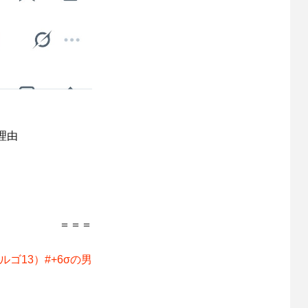
理由
＝＝＝
ゴ13）#+6σの男