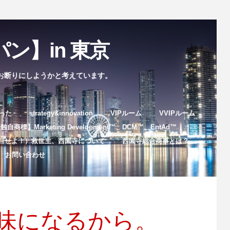
ン】in 東京
お断りにしようかと考えています。
まった
strategy&innovation
VIPルーム
VVIPルーム
自商標】Marketing Development™️、DCM™️、EntAd™️
目せよ！）救世主、西園寺について
西園寺総合商事とは？
お問い合わせ
味になるから。