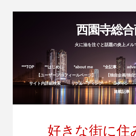
西園寺総合商
火に油を注ぐと話題の炎上メル
***TOP
**はじめに
*about me
*全記事
adve
【ユーザープロフィールページ】
【独自企画/独自
サイト内詳細検索
リクルーティング
ログイン
連載記事
好きな街に住