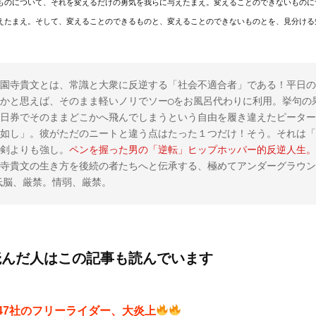
ものについて、それを変えるだけの勇気を我らに与えたまえ。変えることのできないものに
えたまえ。そして、変えることのできるものと、変えることのできないものとを、見分ける
園寺貴文とは、常識と大衆に反逆する「社会不適合者」である！平日の
かと思えば、そのまま軽いノリでソー◯をお風呂代わりに利用。挙句の
日券でそのままどこかへ飛んでしまうという自由を履き違えたピーター
如し」。彼がただのニートと違う点はたった１つだけ！そう。それは「
剣よりも強し。
ペンを握った男の「逆転」ヒップホッパー的反逆人生。
寺貴文の生き方を後続の者たちへと伝承する、極めてアンダーグラウン
。低脳、厳禁。情弱、厳禁。
読んだ人はこの記事も読んでいます
47社のフリーライダー、大炎上