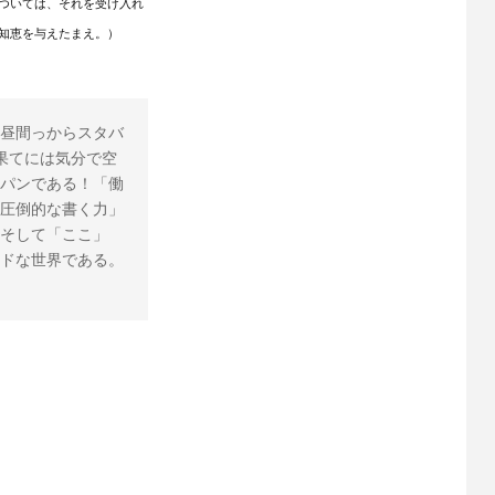
ついては、それを受け入れ
知恵を与えたまえ。）
昼間っからスタバ
果てには気分で空
パンである！「働
圧倒的な書く力」
そして「ここ」
ドな世界である。 