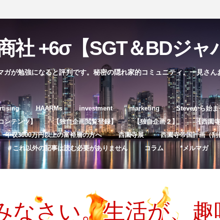
社 +6σ【SGT＆BDジャパ
マガが勉強になると評判です。秘密の隠れ家的コミュニティ。一見さん
コ
rtising
HAARMs
investment
marketing
Steveから始
ン
コンテンツ】
【独自企画閲覧登録】
【独自企画２】
【西園寺独
テ
年収3000万円以上の富裕層の方へ
西園寺展
西園寺帝国計画（刮
ン
＃これ以外の記事は読む必要がありません
コラム
*メルマガ
ツ
へ
ス
キ
みなさい。生活が、趣
ッ