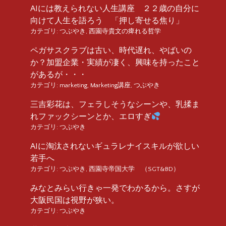
AIには教えられない人生講座 ２２歳の自分に
向けて人生を語ろう 「押し寄せる焦り」
カテゴリ:
つぶやき
,
西園寺貴文の痺れる哲学
ペガサスクラブは古い、時代遅れ、やばいの
か？加盟企業・実績が凄く、興味を持ったこと
があるが・・・
カテゴリ:
marketing
,
Marketing講座
,
つぶやき
三吉彩花は、フェラしそうなシーンや、乳揉ま
れファックシーンとか、エロすぎ
カテゴリ:
つぶやき
AIに淘汰されないギュラレナイスキルが欲しい
若手へ
カテゴリ:
つぶやき
,
西園寺帝国大学 （SGT&BD）
みなとみらい行きゃ一発でわかるから。さすが
大阪民国は視野が狭い。
カテゴリ:
つぶやき