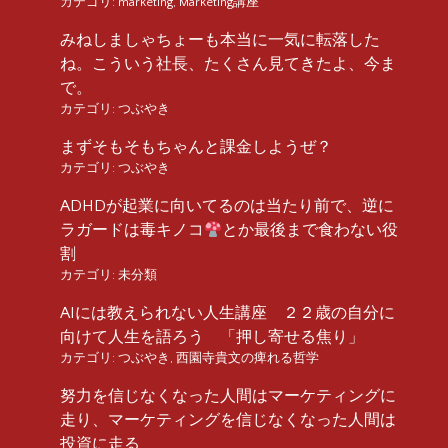
カテゴリ:
marketing
,
Marketing講座
みねしましゃちょーも本当に一気に転落した
ね。こういう社長、たくさん見てきたよ、今ま
で。
カテゴリ:
つぶやき
まずそもそもちゃんと課金しようぜ？
カテゴリ:
つぶやき
ADHDが起業に向いてるのは当たり前で、逆に
ラガードは毒キノコ
とか最後まで食わない役
割
カテゴリ:
未分類
AIには教えられない人生講座 ２２歳の自分に
向けて人生を語ろう 「押し寄せる焦り」
カテゴリ:
つぶやき
,
西園寺貴文の痺れる哲学
努力を信じなくなった人間はマーケティングに
走り、マーケティングを信じなくなった人間は
投資に走る