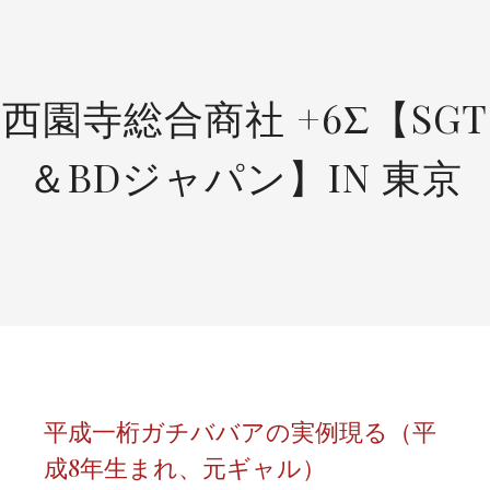
SKIP
TO
CONTENT
西園寺総合商社 +6Σ【SGT
＆BDジャパン】IN 東京
平成一桁ガチババアの実例現る（平
成8年生まれ、元ギャル）