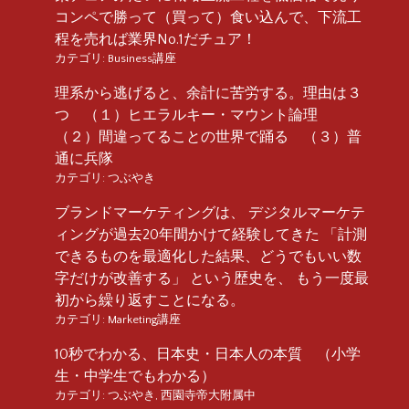
コンペで勝って（買って）食い込んで、下流工
程を売れば業界No.1だチュア！
カテゴリ:
Business講座
理系から逃げると、余計に苦労する。理由は３
つ （１）ヒエラルキー・マウント論理
（２）間違ってることの世界で踊る （３）普
通に兵隊
カテゴリ:
つぶやき
ブランドマーケティングは、 デジタルマーケテ
ィングが過去20年間かけて経験してきた 「計測
できるものを最適化した結果、どうでもいい数
字だけが改善する」 という歴史を、 もう一度最
初から繰り返すことになる。
カテゴリ:
Marketing講座
10秒でわかる、日本史・日本人の本質 （小学
生・中学生でもわかる）
カテゴリ:
つぶやき
,
西園寺帝大附属中