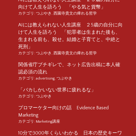
向けて人生を語ろう 「やる気と貨幣」
カテゴリ:
つぶやき
,
西園寺貴文の痺れる哲学
AIには教えられない人生講座 ２5歳の自分に向
けて人生を語ろう 「犯罪者は生まれた後も、
生まれる前も、殺せ。結婚と子育てと、中絶と
死刑」
カテゴリ:
つぶやき
,
西園寺貴文の痺れる哲学
関係省庁ブチギレで、ネット広告出稿に本人確
認必須の流れ
カテゴリ:
advertising
,
つぶやき
「バカしかいない世界に疲れるな」
カテゴリ:
つぶやき
プロマーケター向けの話 Evidence Based
Marketing
カテゴリ:
Marketing講座
10分で3000年くらいわかる 日本の歴史キーワ