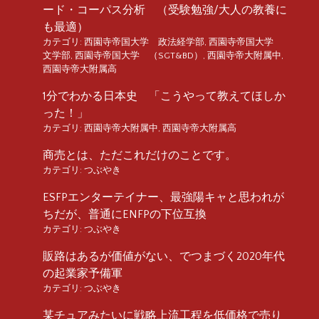
ード・コーパス分析 （受験勉強/大人の教養に
も最適）
カテゴリ:
西園寺帝国大学 政法経学部
,
西園寺帝国大学
文学部
,
西園寺帝国大学 （SGT&BD）
,
西園寺帝大附属中
,
西園寺帝大附属高
1分でわかる日本史 「こうやって教えてほしか
った！」
カテゴリ:
西園寺帝大附属中
,
西園寺帝大附属高
商売とは、ただこれだけのことです。
カテゴリ:
つぶやき
ESFPエンターテイナー、最強陽キャと思われが
ちだが、普通にENFPの下位互換
カテゴリ:
つぶやき
販路はあるが価値がない、でつまづく2020年代
の起業家予備軍
カテゴリ:
つぶやき
某チュアみたいに戦略上流工程を低価格で売り