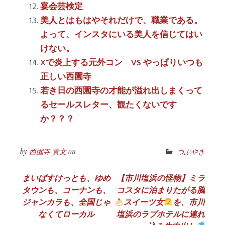
宴会芸検定
美人とはもはやそれだけで、職業である。
よって、インスタにいる美人を信じてはい
けない。
Xで炎上する元外コン VS やっぱりいつも
正しい西園寺
若き日の西園寺の才能が溢れ出しまくって
るセールスレター、観たくないです
か？？？
by
西園寺 貴文
on
つぶやき
投
まいばすけっとも、ゆめ
【市川塩浜の怪物】ミラ
タウンも、コーナンも、
コスタに泊まりたがる脳
稿
ジャンカラも、全国じゃ
スイーツ女
を、市川
ナ
なくてローカル
塩浜のラブホテルに連れ