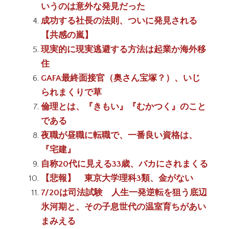
いうのは意外な発見だった
成功する社長の法則、ついに発見される
【共感の嵐】
現実的に現実逃避する方法は起業か海外移
住
GAFA最終面接官（奥さん宝塚？）、いじ
られまくりで草
倫理とは、『きもい』『むかつく』のこと
である
夜職が昼職に転職で、一番良い資格は、
『宅建』
自称20代に見える33歳、バカにされまくる
【悲報】 東京大学理科3類、金がない
7/20は司法試験 人生一発逆転を狙う底辺
氷河期と、その子息世代の温室育ちがあい
まみえる