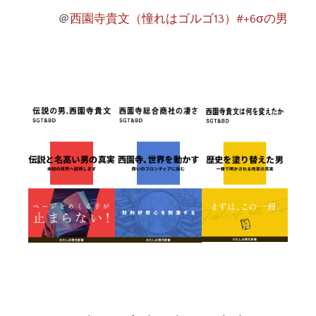
＠
西園寺貴文（憧れはゴルゴ13）#+6σの男