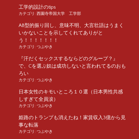
工学的設計のtips
カテゴリ:
西園寺帝国大学 工学部
AB型的振り回し、意味不明、大言壮語はうまく
いかないことを示してくれてありがと
う！！！！！！！
カテゴリ:
つぶやき
『汗だくセックスするならどのグループ？』
で、Cを選ぶ奴は成功しないと言われてるのおも
ろい
カテゴリ:
つぶやき
日本女性のキモいところ１０選（日本男性共感
しすぎて全員涙）
カテゴリ:
つぶやき
姫路のトランプも消えたね！家賃収入3億から見
事な転落
カテゴリ:
つぶやき