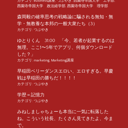
カテゴリ:
Business講座
,
つぶやき
,
西園寺帝国大学 工学部
,
西園寺帝国大学 政法経学部
,
西園寺帝国大学 理学部
森岡毅の確率思考の戦略論に騙される無知・無
学・無教養な本邦の一般大衆たち（3）
カテゴリ:
つぶやき
ゆとりくん 31:00 「今、若者が起業するのは
無理。ここ1〜5年でアプリ、何個ダウンロード
した？」
カテゴリ:
marketing
,
Marketing講座
早稲田ベリーダンスエロい、エロすぎる。早慶
戦は早稲田の勝ちだ！！！！
カテゴリ:
つぶやき
学歴＝記憶力
カテゴリ:
つぶやき
みねしましゃちょーも本当に一気に転落した
ね。こういう社長、たくさん見てきたよ、今ま
で。