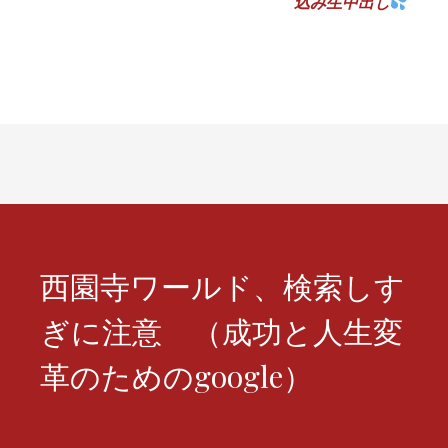
込み生中出し
ビ
ゲ
ー
シ
ョ
ン
西園寺ワールド、検索しす
ぎに注意 （成功と人生変
革のためのgoogle）