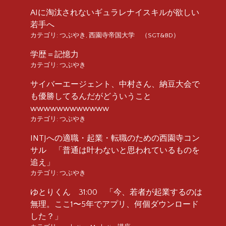
AIに淘汰されないギュラレナイスキルが欲しい
若手へ
カテゴリ:
つぶやき
,
西園寺帝国大学 （SGT&BD）
学歴＝記憶力
カテゴリ:
つぶやき
サイバーエージェント、中村さん、納豆大会で
も優勝してるんだがどういうこと
wwwwwwwwwwww
カテゴリ:
つぶやき
INTJへの適職・起業・転職のための西園寺コン
サル 「普通は叶わないと思われているものを
追え」
カテゴリ:
つぶやき
ゆとりくん 31:00 「今、若者が起業するのは
無理。ここ1〜5年でアプリ、何個ダウンロード
した？」