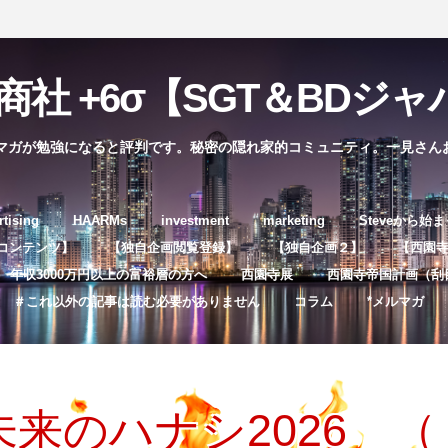
社 +6σ【SGT＆BDジャパ
マガが勉強になると評判です。秘密の隠れ家的コミュニティ。一見さん
コ
rtising
HAARMs
investment
marketing
Steveから始
ン
コンテンツ】
【独自企画閲覧登録】
【独自企画２】
【西園寺独
テ
年収3000万円以上の富裕層の方へ
西園寺展
西園寺帝国計画（刮
ン
＃これ以外の記事は読む必要がありません
コラム
*メルマガ
ツ
へ
ス
キ
来のハナシ2026 （
ッ