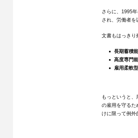
さらに、199
され、労働者を
文書もはっきり
長期蓄積
高度専門
雇用柔軟
もっというと、
の雇用を守るた
けに限って例外