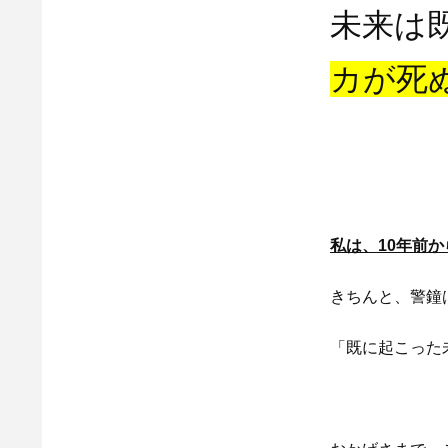
未来は
カが死
私は、10年前
きちんと、警鐘
「既に起こった