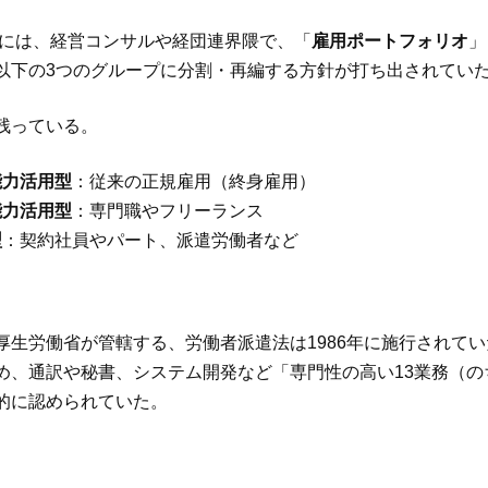
5年には、経営コンサルや経団連界隈で、「
雇用ポートフォリオ
」
以下の3つのグループに分割・再編する方針が打ち出されてい
残っている。
能力活用型
：従来の正規雇用（終身雇用）
能力活用型
：専門職やフリーランス
型
：契約社員やパート、派遣労働者など
厚生労働省が管轄する、労働者派遣法は1986年に施行されて
め、通訳や秘書、システム開発など「専門性の高い13業務（の
的に認められていた。