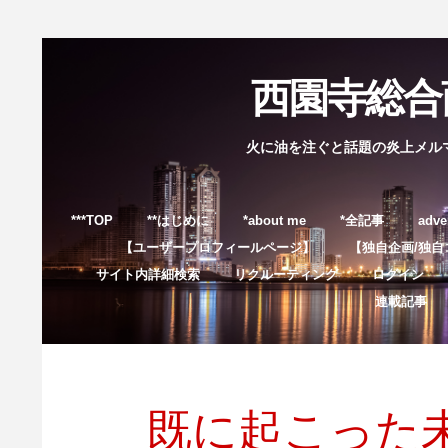
西園寺総合商
火に油を注ぐと話題の炎上メル
***TOP
**はじめに
*about me
*全記事
adve
【ユーザープロフィールページ】
【独自企画/独自
サイト内詳細検索
リクルーティング
ログイン
連載記事
既に起こった未