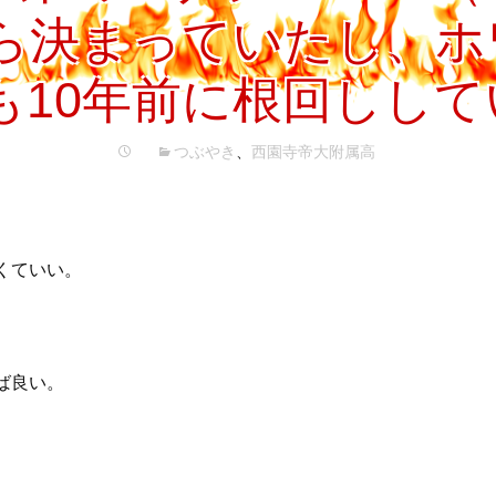
プ
から決まっていたし、
も10年前に根回しして
つぶやき
、
西園寺帝大附属高
くていい。
ば良い。