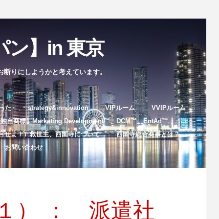
ン】in 東京
お断りにしようかと考えています。
まった
strategy&innovation
VIPルーム
VVIPルーム
自商標】Marketing Development™️、DCM™️、EntAd™️
目せよ！）救世主、西園寺について
西園寺総合商事とは？
お問い合わせ
１） ： 派遣社