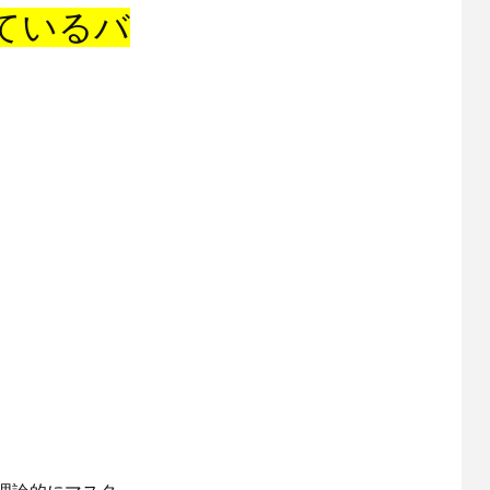
ているバ
。