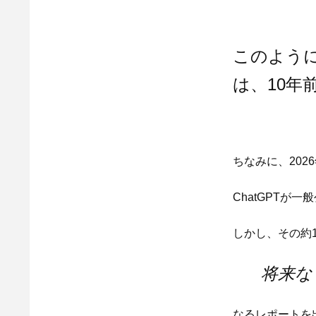
このよう
は、10年
ちなみに、202
ChatGPTが一
しかし、その約1
将来な
なるレポートを