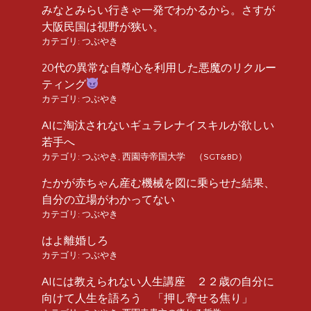
みなとみらい行きゃ一発でわかるから。さすが
大阪民国は視野が狭い。
カテゴリ:
つぶやき
20代の異常な自尊心を利用した悪魔のリクルー
ティング
カテゴリ:
つぶやき
AIに淘汰されないギュラレナイスキルが欲しい
若手へ
カテゴリ:
つぶやき
,
西園寺帝国大学 （SGT&BD）
たかが赤ちゃん産む機械を図に乗らせた結果、
自分の立場がわかってない
カテゴリ:
つぶやき
はよ離婚しろ
カテゴリ:
つぶやき
AIには教えられない人生講座 ２２歳の自分に
向けて人生を語ろう 「押し寄せる焦り」