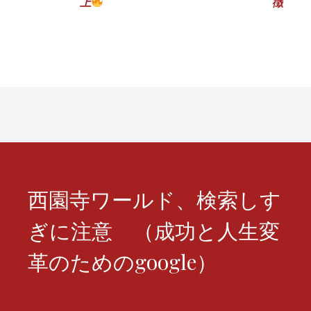
ナ
上
徴
ビ
ゲ
ー
シ
ョ
ン
西園寺ワールド、検索しす
ぎに注意 （成功と人生変
革のためのgoogle）