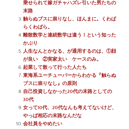
乗せられて嫁ガチャハズレ引いた男たちの
末路
触らぬブスに祟りなし、ほんまに。くわば
らくわばら。
離散数学と連続数学は違う！という知った
かぶり
人生なんとかなる、が通用するのは、①顔
が良い ②実家太い ケースのみ。
起業して散って行った人たち
東海系ユーチューバーからわかる『触らぬ
ブスに祟りなし』の原則
自己投資しなかった20代の末路としての
30代
女って10代、20代なんも考えてないけど、
やっぱ相応の末路なんだな
会社員をやめたい