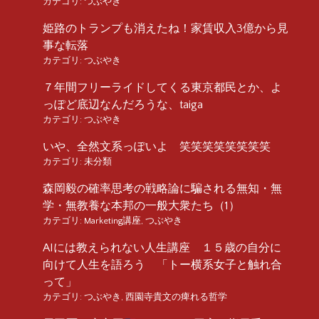
カテゴリ:
つぶやき
姫路のトランプも消えたね！家賃収入3億から見
事な転落
カテゴリ:
つぶやき
７年間フリーライドしてくる東京都民とか、よ
っぽど底辺なんだろうな、taiga
カテゴリ:
つぶやき
いや、全然文系っぽいよ 笑笑笑笑笑笑笑笑
カテゴリ:
未分類
森岡毅の確率思考の戦略論に騙される無知・無
学・無教養な本邦の一般大衆たち（1）
カテゴリ:
Marketing講座
,
つぶやき
AIには教えられない人生講座 １５歳の自分に
向けて人生を語ろう 「トー横系女子と触れ合
って」
カテゴリ:
つぶやき
,
西園寺貴文の痺れる哲学