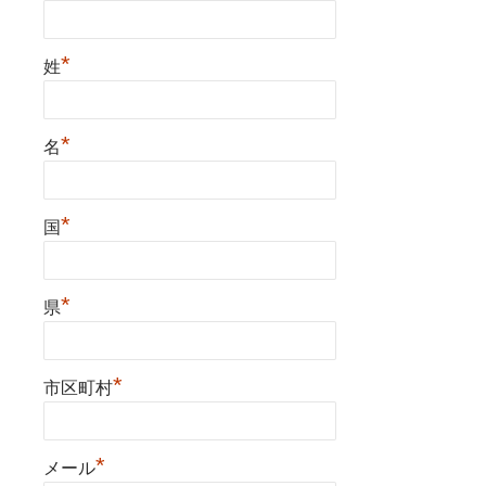
*
姓
*
名
*
国
*
県
*
市区町村
*
メール