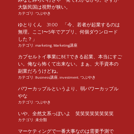
大阪民国は視野が狭い。
カテゴリ:
つぶやき
ゆとりくん 31:00 「今、若者が起業するのは
無理。ここ1〜5年でアプリ、何個ダウンロード
した？」
カテゴリ:
marketing
,
Marketing講座
カプセルトイ事業にBETできる起業、本当にすご
い。俺なら怖くて出来ない。まぁ、大手資本の
副業だろうけどね。
カテゴリ:
Business講座
,
investment
,
つぶやき
パワーカップルというより、弱パワーカップル
やな
カテゴリ:
つぶやき
いや、全然文系っぽいよ 笑笑笑笑笑笑笑笑
カテゴリ:
未分類
マーケティングで一番大事なのは需要予測で