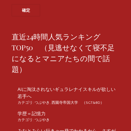
直近24時間人気ランキング
TOP50 （見逃せなくて寝不足
になるとマニアたちの間で話
題）
AIに淘汰されないギュラレナイスキルが欲しい
若手へ
カテゴリ:
つぶやき
,
西園寺帝国大学 （SGT&BD）
学歴＝記憶力
カテゴリ:
つぶやき
みなとみらい行きゃ一発でわかるから。さすが