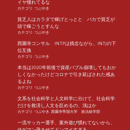
イヤ憧れてるな
カテゴリ:
つぶやき
貧乏人はカラダで稼げとっとと バカで貧乏が
頭で稼ごうとすんな
カテゴリ:
つぶやき
西園寺コンサル INTPは残念ながら、INTJの下
位互換
カテゴリ:
つぶやき
本当は2020年前後で資産バブル崩壊してもおか
しくなかったけどコロナで引き延ばされた感あ
るよね
カテゴリ:
つぶやき
文系を社会科学と人文科学に分けて、社会科学
だけを救済し人文を貶めるの、浅はか
カテゴリ:
つぶやき
,
西園寺帝国大学 政法経学部
一流サッカー選手、案外遊び慣れてないから、
サゲマン孕ませてドンマイすぎる