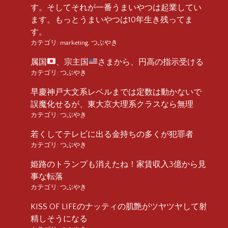
す。そしてそれが一番うまいやつは起業してい
ます。もっとうまいやつは10年生き残ってま
す。
カテゴリ:
marketing
,
つぶやき
属国
、宗主国
さまから、円高の指示受ける
カテゴリ:
つぶやき
早慶神戸大文系レベルまでは定数は動かないで
誤魔化せるが、東大京大理系クラスなら無理
カテゴリ:
つぶやき
若くしてテレビに出る金持ちの多くが犯罪者
カテゴリ:
つぶやき
姫路のトランプも消えたね！家賃収入3億から見
事な転落
カテゴリ:
つぶやき
KISS OF LIFEのナッティの肌艶がツヤツヤして射
精しそうになる