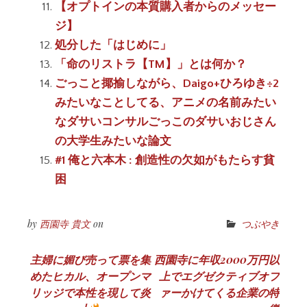
【オプトインの本質購入者からのメッセー
ジ】
処分した「はじめに」
「命のリストラ【TM】」とは何か？
ごっこと揶揄しながら、Daigo+ひろゆき÷2
みたいなことしてる、アニメの名前みたい
なダサいコンサルごっこのダサいおじさん
の大学生みたいな論文
#1 俺と六本木 : 創造性の欠如がもたらす貧
困
by
西園寺 貴文
on
つぶやき
投
主婦に媚び売って票を集
西園寺に年収2000万円以
めたヒカル、オープンマ
上でエグゼクティブオフ
稿
リッジで本性を現して炎
ァーかけてくる企業の特