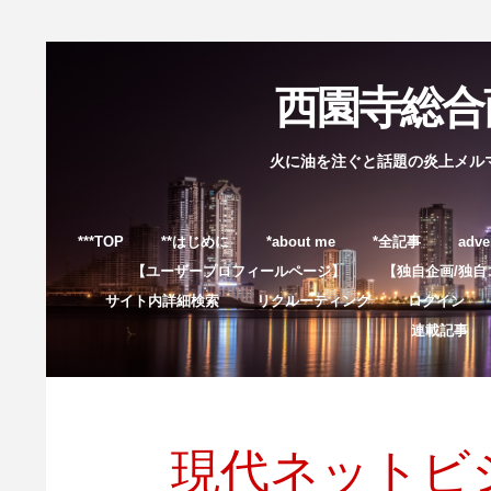
西園寺総合商
火に油を注ぐと話題の炎上メル
***TOP
**はじめに
*about me
*全記事
adve
【ユーザープロフィールページ】
【独自企画/独自
サイト内詳細検索
リクルーティング
ログイン
連載記事
現代ネットビ