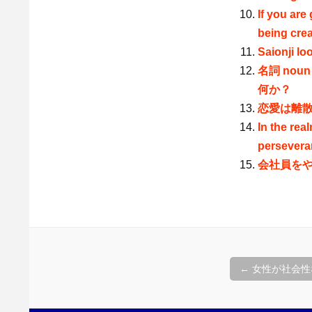
If you ar
being crea
Saionji lo
名詞 noun
何か？
恋愛は離
In the rea
persevera
会社員を
投
←
女性が社会性