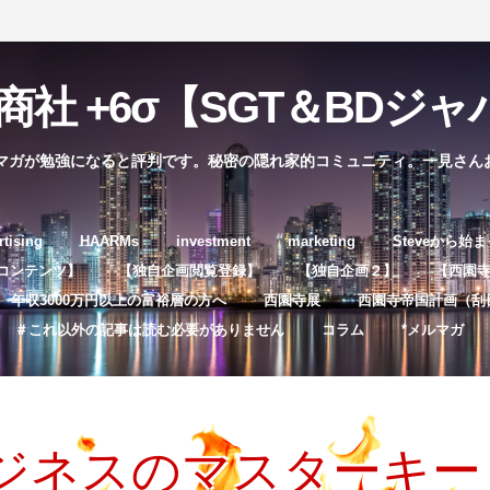
社 +6σ【SGT＆BDジャパ
マガが勉強になると評判です。秘密の隠れ家的コミュニティ。一見さん
コ
rtising
HAARMs
investment
marketing
Steveから始
ン
コンテンツ】
【独自企画閲覧登録】
【独自企画２】
【西園寺独
テ
年収3000万円以上の富裕層の方へ
西園寺展
西園寺帝国計画（刮
ン
＃これ以外の記事は読む必要がありません
コラム
*メルマガ
ツ
へ
ス
キ
ジネスのマスターキー
ッ