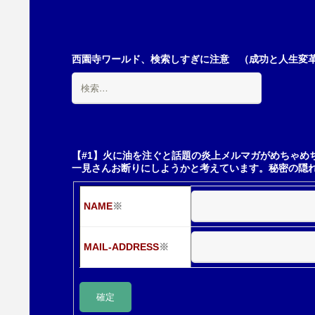
稿
ナ
西園寺ワールド、検索しすぎに注意 （成功と人生変革の
検
ビ
索:
ゲ
【#1】火に油を注ぐと話題の炎上メルマガがめちゃめ
一見さんお断りにしようかと考えています。秘密の隠
ー
NAME
※
シ
MAIL-ADDRESS
※
ョ
ン