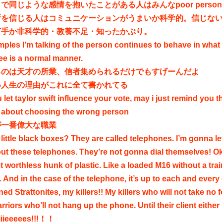
で同じような感情を抱いたことがある人はみんなpoor person
断を信じる人はコミュニケーションがうまいか科学的。信じな
下手か非科学的・教養不足・知ったかぶり。
mples I’m talking of the person continues to behave in wha
ee is a normal manner.
るのは天才の所業、信者集められるだけでもすげーんだよ
い人生の理由がこれに全て書かれてる
 let taylor swift influence your vote, may i just remind you t
 about choosing the wrong person
が一番偉大な職業
little black boxes? They are called telephones. I’m gonna let 
out these telephones. They’re not gonna dial themselves! 
st worthless hunk of plastic. Like a loaded M16 without a tra
r. And in the case of the telephone, it’s up to each and ever
ined Strattonites, my killers!! My killers who will not take no
rriors who’ll not hang up the phone. Until their client eithe
iiiieeeees!!!！！