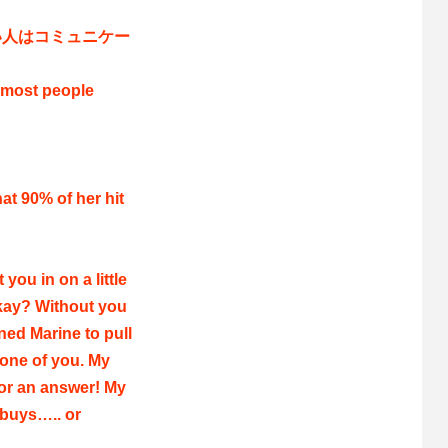
い人はコミュニケー
t most people
hat 90% of her hit
you in on a little
Okay? Without you
ined Marine to pull
y one of you. My
 for an answer! My
r buys….. or