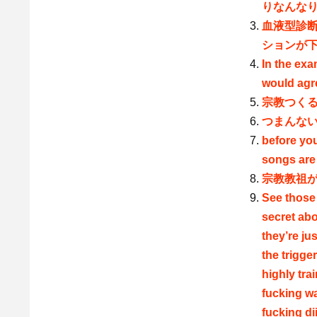
りなんなり
血液型診
ションが
In the exa
would agr
宗教つく
つまんな
before you
songs are
宗教教祖
See those 
secret ab
they’re ju
the trigge
highly tra
fucking wa
fucking d