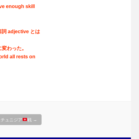
ve enough skill
adjective とは
に変わった。
rld all rests on
たチュニジア
戦
→