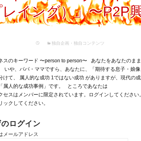
プ
レイング）」〜P2P
独自企画・独自コンテンツ
スのキーワード 〜person to person〜 あなたをあなたの
。 いや、パパ・ママですら、あなたに、「期待する息子・娘
分けて、 属人的な成功 1ではない成功 がありますが、現代の
「属人的な成功事例」です。 ところであなたは
クセスはメンバーに限定されています。ログインしてください
リックしてください。
ザのログイン
はメールアドレス