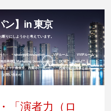
ン】in 東京
お断りにしようかと考えています。
まった
strategy&innovation
VIPルーム
VVIPルーム
自商標】Marketing Development™️、DCM™️、EntAd™️
目せよ！）救世主、西園寺について
西園寺総合商事とは？
お問い合わせ
・「演者力（ロ