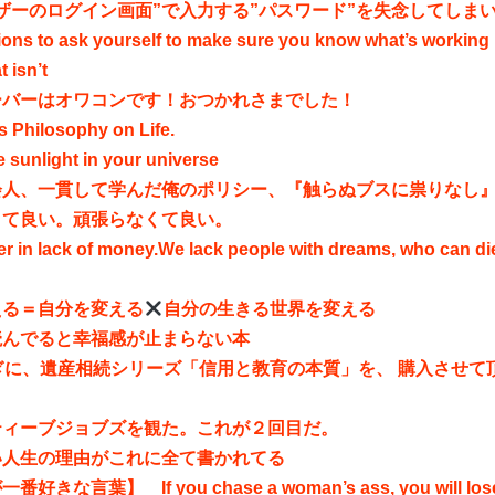
ザーのログイン画面”で入力する”パスワード”を失念してしま
ions to ask yourself to make sure you know what’s working
 isn’t
ーバーはオワコンです！おつかれさまでした！
s Philosophy on Life.
he sunlight in your universe
会人、一貫して学んだ俺のポリシー、『触らぬブスに祟りなし
くて良い。頑張らなくて良い。
r in lack of money.We lack people with dreams, who can die
える＝自分を変える
自分の生きる世界を変える
読んでると幸福感が止まらない本
ぎに、遺産相続シリーズ「信用と教育の本質」を、 購入させて
。
ティーブジョブズを観た。これが２回目だ。
い人生の理由がこれに全て書かれてる
きな言葉】 If you chase a woman’s ass, you will lose