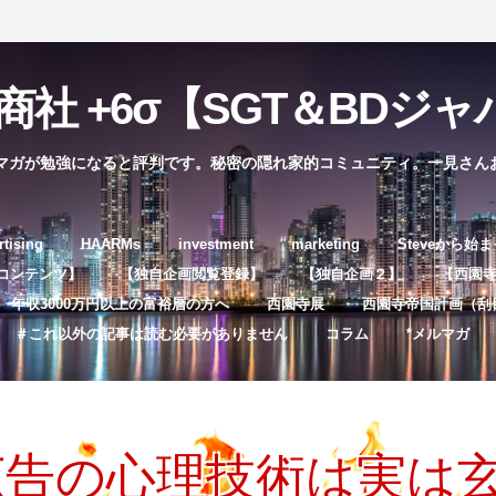
社 +6σ【SGT＆BDジャパ
マガが勉強になると評判です。秘密の隠れ家的コミュニティ。一見さん
コ
rtising
HAARMs
investment
marketing
Steveから始
ン
コンテンツ】
【独自企画閲覧登録】
【独自企画２】
【西園寺独
テ
年収3000万円以上の富裕層の方へ
西園寺展
西園寺帝国計画（刮
ン
＃これ以外の記事は読む必要がありません
コラム
*メルマガ
ツ
へ
ス
キ
広告の心理技術は実は
ッ