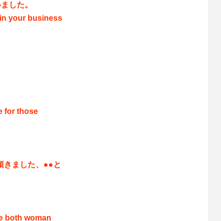
いました。
 in your business
』
 for those
頂きました、●●と
 both woman