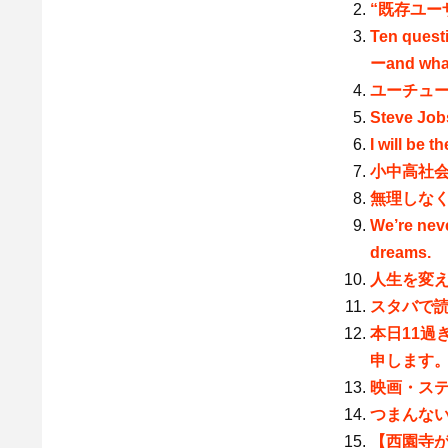
“既存ユー
Ten quest
ーand what
ユーチュ
Steve Job
I will be t
小中高社
無理しな
We’re neve
dreams.
人生を変
スタバで
本日11過
申します
映画・ス
つまんな
【西園寺が一番好