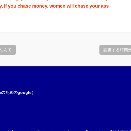
. If you chase money, women will chase your ass
なんて
読書する時間
ためのgoogle）