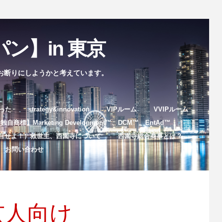
ン】in 東京
お断りにしようかと考えています。
まった
strategy&innovation
VIPルーム
VVIPルーム
自商標】Marketing Development™️、DCM™️、EntAd™️
目せよ！）救世主、西園寺について
西園寺総合商事とは？
お問い合わせ
玄人向け