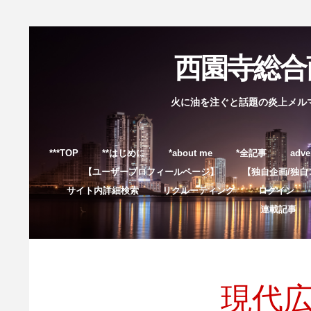
西園寺総合商
火に油を注ぐと話題の炎上メル
***TOP
**はじめに
*about me
*全記事
adve
【ユーザープロフィールページ】
【独自企画/独自
サイト内詳細検索
リクルーティング
ログイン
連載記事
現代