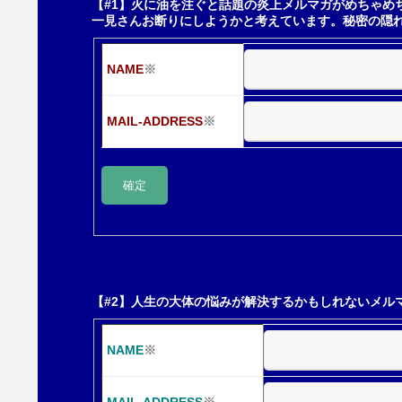
【#1】火に油を注ぐと話題の炎上メルマガがめちゃめ
一見さんお断りにしようかと考えています。秘密の隠
ー
NAME
※
シ
MAIL-ADDRESS
※
ョ
ン
【#2】人生の大体の悩みが解決するかもしれないメル
NAME
※