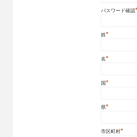
パスワード確認
*
姓
*
名
*
国
*
県
*
市区町村