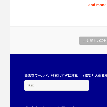
and money
投
←
影響力の武器
稿
ナ
西園寺ワールド、検索しすぎに注意 （成功と人生変革の
検
ビ
索:
ゲ