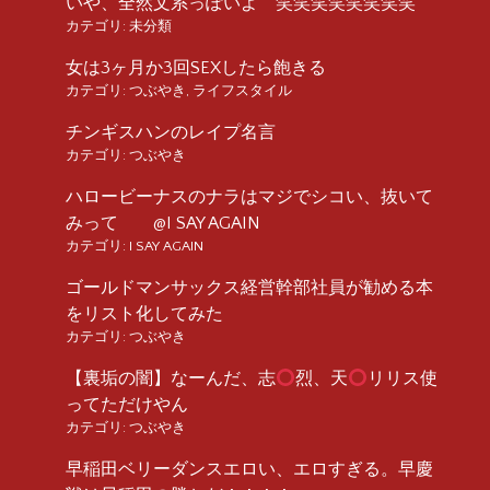
いや、全然文系っぽいよ 笑笑笑笑笑笑笑笑
カテゴリ:
未分類
女は3ヶ月か3回SEXしたら飽きる
カテゴリ:
つぶやき
,
ライフスタイル
チンギスハンのレイプ名言
カテゴリ:
つぶやき
ハロービーナスのナラはマジでシコい、抜いて
みって @I SAY AGAIN
カテゴリ:
I SAY AGAIN
ゴールドマンサックス経営幹部社員が勧める本
をリスト化してみた
カテゴリ:
つぶやき
【裏垢の闇】なーんだ、志
烈、天
リリス使
ってただけやん
カテゴリ:
つぶやき
早稲田ベリーダンスエロい、エロすぎる。早慶