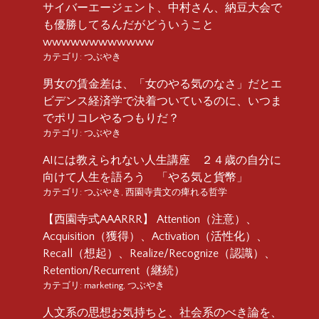
サイバーエージェント、中村さん、納豆大会で
も優勝してるんだがどういうこと
wwwwwwwwwwww
カテゴリ:
つぶやき
男女の賃金差は、「女のやる気のなさ」だとエ
ビデンス経済学で決着ついているのに、いつま
でポリコレやるつもりだ？
カテゴリ:
つぶやき
AIには教えられない人生講座 ２４歳の自分に
向けて人生を語ろう 「やる気と貨幣」
カテゴリ:
つぶやき
,
西園寺貴文の痺れる哲学
【西園寺式AAARRR】 Attention（注意）、
Acquisition（獲得）、Activation（活性化）、
Recall（想起）、Realize/Recognize（認識）、
Retention/Recurrent（継続）
カテゴリ:
marketing
,
つぶやき
人文系の思想お気持ちと、社会系のべき論を、