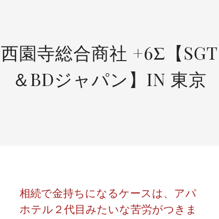
SKIP
TO
CONTENT
西園寺総合商社 +6Σ【SGT
＆BDジャパン】IN 東京
相続で金持ちになるケースは、アパ
ホテル２代目みたいな苦労がつきま