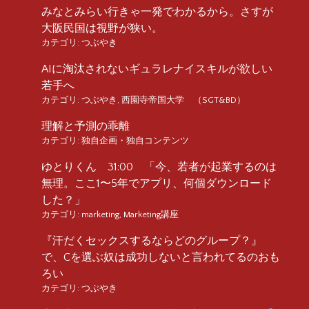
みなとみらい行きゃ一発でわかるから。さすが
大阪民国は視野が狭い。
カテゴリ:
つぶやき
AIに淘汰されないギュラレナイスキルが欲しい
若手へ
カテゴリ:
つぶやき
,
西園寺帝国大学 （SGT&BD）
理解と予測の乖離
カテゴリ:
独自企画・独自コンテンツ
ゆとりくん 31:00 「今、若者が起業するのは
無理。ここ1〜5年でアプリ、何個ダウンロード
した？」
カテゴリ:
marketing
,
Marketing講座
『汗だくセックスするならどのグループ？』
で、Cを選ぶ奴は成功しないと言われてるのおも
ろい
カテゴリ:
つぶやき