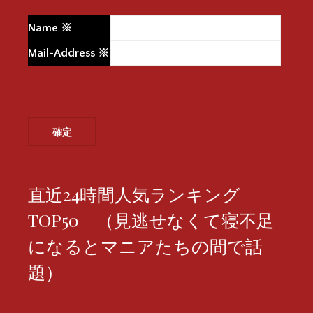
Name
※
Mail-Address
※
直近24時間人気ランキング
TOP50 （見逃せなくて寝不足
になるとマニアたちの間で話
題）