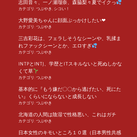
志田音々、一ノ瀬瑠奈、森脇梨々夏でイクっ
カテゴリ:
つぶやき
,
シコい！
大野愛美ちゃんに顔面ぶっかけしたい❤︎
カテゴリ:
つぶやき
三吉彩花は、フェラしそうなシーンや、乳揉ま
れファックシーンとか、エロすぎ
カテゴリ:
つぶやき
INTPとINTJ、学歴とITスキルないと死ぬしかな
くて草
カテゴリ:
つぶやき
基本的に『もう嫌だ〇〇から逃げたい、死にた
い』くらいにならないと成長しない
カテゴリ:
つぶやき
北海道の人間は陰湿で性格悪い、これはガチ
カテゴリ:
つぶやき
日本女性のキモいところ１０選（日本男性共感