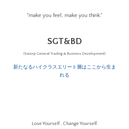
"make you feel, make you think."
SGT&BD
(Saionji General Trading & Business Development)
新たなるハイクラスエリート層はここから生ま
れる
Lose Yourself , Change Yourself.