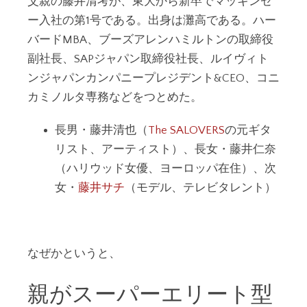
父親の藤井清考が、東大から新卒でマッキンゼ
ー入社の第1号である。出身は灘高である。ハー
バードMBA、ブーズアレンハミルトンの取締役
副社長、SAPジャパン取締役社長、ルイヴィト
ンジャパンカンパニープレジデント&CEO、コニ
カミノルタ専務などをつとめた。
長男・藤井清也（
The SALOVERS
の元ギタ
リスト、アーティスト）、長女・藤井仁奈
（ハリウッド女優、ヨーロッパ在住）、次
女・
藤井サチ
（モデル、テレビタレント）
なぜかというと、
親がスーパーエリート型