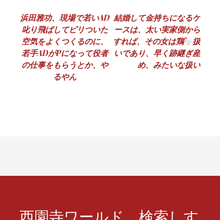
投
浜田雅功、現場で若いAD
結婚して金持ちになるケ
叱り飛ばしてピリついた
ースは、太い実家側から
稿
空気をよくつくるのに、
すれば、その女は鶏
扱
ナ
若手ADがPになって役者
いであり、早く跡継ぎ産
の仕事をもらうとか、や
め、みたいな扱い
ビ
るやん
ゲ
ー
シ
ョ
ン
西園寺ワールド、検索しす