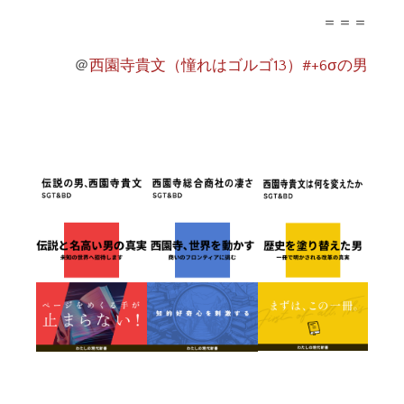
＝＝＝
＠
西園寺貴文（憧れはゴルゴ13）#+6σの男