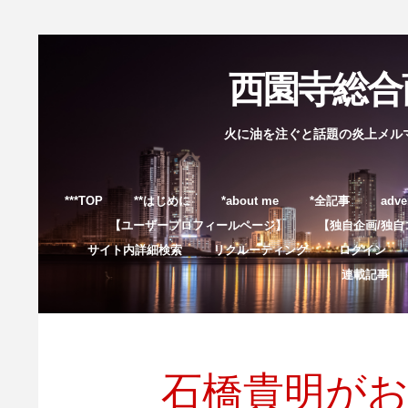
西園寺総合商
火に油を注ぐと話題の炎上メル
***TOP
**はじめに
*about me
*全記事
adve
【ユーザープロフィールページ】
【独自企画/独自
サイト内詳細検索
リクルーティング
ログイン
連載記事
石橋貴明が