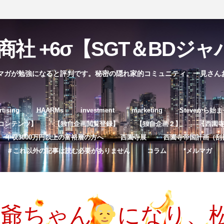
社 +6σ【SGT＆BDジャパ
マガが勉強になると評判です。秘密の隠れ家的コミュニティ。一見さん
コ
rtising
HAARMs
investment
marketing
Steveから始
ン
コンテンツ】
【独自企画閲覧登録】
【独自企画２】
【西園寺独
テ
年収3000万円以上の富裕層の方へ
西園寺展
西園寺帝国計画（刮
ン
＃これ以外の記事は読む必要がありません
コラム
*メルマガ
ツ
へ
ス
キ
お爺ちゃん
になり、
ッ