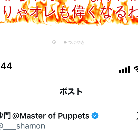
プ
そりゃオレも偉くなる
つぶやき