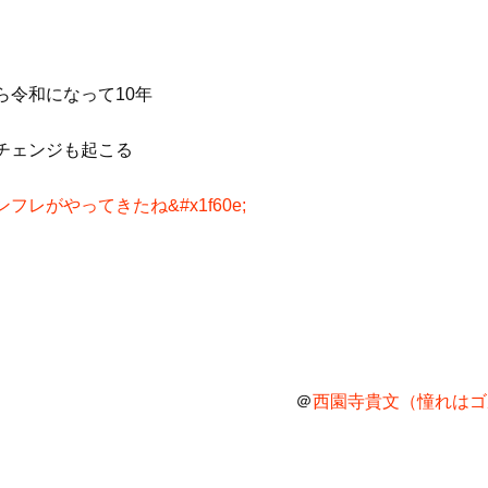
ら令和になって10年
チェンジも起こる
フレがやってきたね&#x1f60e;
＠
西園寺貴文（憧れはゴル