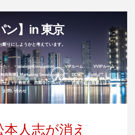
ン】in 東京
お断りにしようかと考えています。
まった
strategy&innovation
VIPルーム
VVIPルーム
自商標】Marketing Development™️、DCM™️、EntAd™️
目せよ！）救世主、西園寺について
西園寺総合商事とは？
お問い合わせ
松本人志が消え