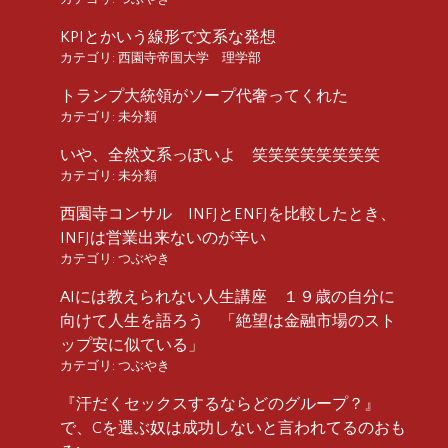
KPIとかいう線形で文系な発想
カテゴリ:
西園寺帝国大学 理学部
トランプ大統領がソープ代奢ってくれた
カテゴリ:
未分類
いや、全然文系っぽいよ 笑笑笑笑笑笑笑笑
カテゴリ:
未分類
西園寺コンサル INFJとENFJを比較したとき、
INFJは営業出来ないのが辛い
カテゴリ:
つぶやき
AIには教えられない人生講座 １９歳の自分に
向けて人生を語ろう 「絶望は金融市場のスト
ップ安に似ている」
カテゴリ:
つぶやき
『汗だくセックスするならどのグループ？』
で、Cを選ぶ奴は成功しないと言われてるのおも