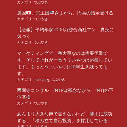
カテゴリ:
つぶやき
属国
、宗主国
さまから、円高の指示受ける
カテゴリ:
つぶやき
【悲報】平均年収2000万総合商社マン、真実に
気づく
カテゴリ:
つぶやき
マーケティングで一番大事なのは需要予測で
す。そしてそれが一番うまいやつは起業してい
ます。もっとうまいやつは10年生き残ってま
す。
カテゴリ:
marketing
,
つぶやき
西園寺コンサル INTPは残念ながら、INTJの下
位互換
カテゴリ:
つぶやき
あんまり大きな声で言えないけど、勝手に成功
する、「積み立て自己投資」を採用している
カテゴリ:
つぶやき