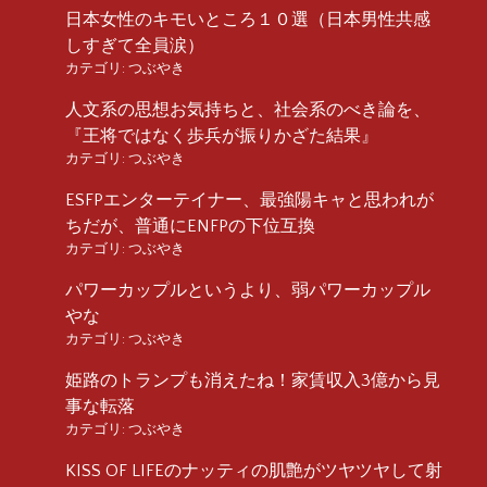
日本女性のキモいところ１０選（日本男性共感
しすぎて全員涙）
カテゴリ:
つぶやき
人文系の思想お気持ちと、社会系のべき論を、
『王将ではなく歩兵が振りかざた結果』
カテゴリ:
つぶやき
ESFPエンターテイナー、最強陽キャと思われが
ちだが、普通にENFPの下位互換
カテゴリ:
つぶやき
パワーカップルというより、弱パワーカップル
やな
カテゴリ:
つぶやき
姫路のトランプも消えたね！家賃収入3億から見
事な転落
カテゴリ:
つぶやき
KISS OF LIFEのナッティの肌艶がツヤツヤして射