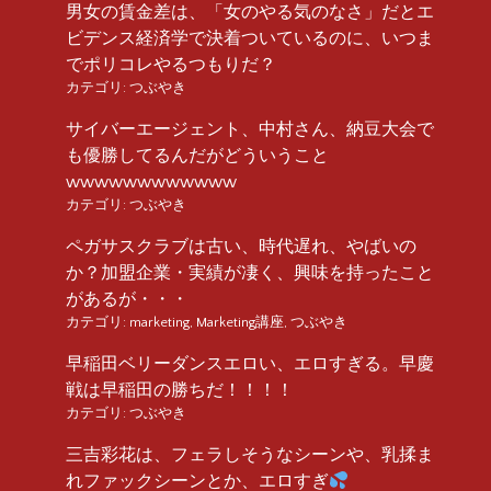
男女の賃金差は、「女のやる気のなさ」だとエ
ビデンス経済学で決着ついているのに、いつま
でポリコレやるつもりだ？
カテゴリ:
つぶやき
サイバーエージェント、中村さん、納豆大会で
も優勝してるんだがどういうこと
wwwwwwwwwwww
カテゴリ:
つぶやき
ペガサスクラブは古い、時代遅れ、やばいの
か？加盟企業・実績が凄く、興味を持ったこと
があるが・・・
カテゴリ:
marketing
,
Marketing講座
,
つぶやき
早稲田ベリーダンスエロい、エロすぎる。早慶
戦は早稲田の勝ちだ！！！！
カテゴリ:
つぶやき
三吉彩花は、フェラしそうなシーンや、乳揉ま
れファックシーンとか、エロすぎ