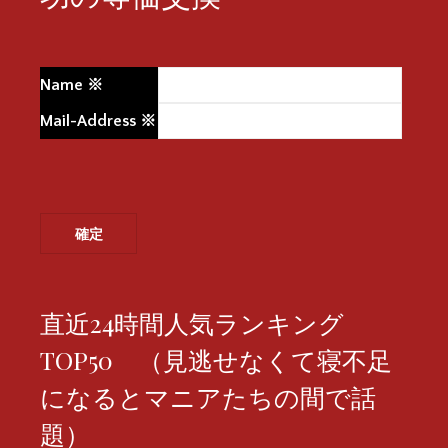
Name
※
Mail-Address
※
直近24時間人気ランキング
TOP50 （見逃せなくて寝不足
になるとマニアたちの間で話
題）