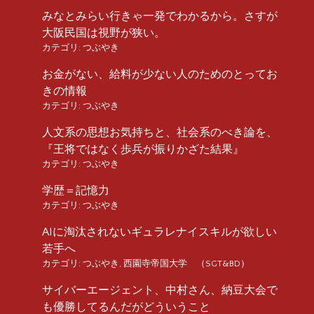
みなとみらい行きゃ一発でわかるから。さすが
大阪民国は視野が狭い。
カテゴリ:
つぶやき
お金がない、給料が少ない人のためのとってお
きの情報
カテゴリ:
つぶやき
人文系の思想お気持ちと、社会系のべき論を、
『王将ではなく歩兵が振りかざた結果』
カテゴリ:
つぶやき
学歴＝記憶力
カテゴリ:
つぶやき
AIに淘汰されないギュラレナイスキルが欲しい
若手へ
カテゴリ:
つぶやき
,
西園寺帝国大学 （SGT&BD）
サイバーエージェント、中村さん、納豆大会で
も優勝してるんだがどういうこと