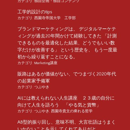
カテゴリ:
独自企画・独自コンテンツ
工学的設計のtips
カテゴリ:
西園寺帝国大学 工学部
ブランドマーケティングは、 デジタルマーケテ
ィングが過去20年間かけて経験してきた 「計測
できるものを最適化した結果、どうでもいい数
字だけが改善する」 という歴史を、 もう一度最
初から繰り返すことになる。
カテゴリ:
Marketing講座
販路はあるが価値がない、でつまづく2020年代
の起業家予備軍
カテゴリ:
つぶやき
AIには教えられない人生講座 ２３歳の自分に
向けて人生を語ろう 「やる気と貨幣」
カテゴリ:
つぶやき
,
西園寺貴文の痺れる哲学
AB型的振り回し、意味不明、大言壮語はうまく
いかないことを示してくれてありがと