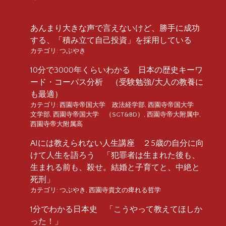
あんまり大きな声で言えないけど、勝手に成功
する、「積み立て自己投資」を採用している
カテゴリ:
つぶやき
10分で3000年くらいわかる 日本の歴史キーワ
ード・コーパス分析 （受験勉強/大人の教養に
も最適）
カテゴリ:
西園寺帝国大学 政法経学部
,
西園寺帝国大学
文学部
,
西園寺帝国大学 （SGT&BD）
,
西園寺帝大附属中
,
西園寺帝大附属高
AIには教えられない人生講座 ２5歳の自分に向
けて人生を語ろう 「犯罪者は生まれた後も、
生まれる前も、殺せ。結婚と子育てと、中絶と
死刑」
カテゴリ:
つぶやき
,
西園寺貴文の痺れる哲学
1分でわかる日本史 「こうやって教えてほしか
った！」