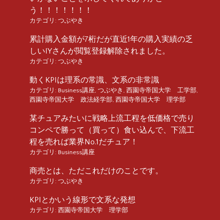
う！！！！！！！
カテゴリ:
つぶやき
累計購入金額が7桁だが直近1年の購入実績の乏
しいIYさんが閲覧登録解除されました。
カテゴリ:
つぶやき
動くKPIは理系の常識、文系の非常識
カテゴリ:
Business講座
,
つぶやき
,
西園寺帝国大学 工学部
,
西園寺帝国大学 政法経学部
,
西園寺帝国大学 理学部
某チュアみたいに戦略上流工程を低価格で売り
コンペで勝って（買って）食い込んで、下流工
程を売れば業界No.1だチュア！
カテゴリ:
Business講座
商売とは、ただこれだけのことです。
カテゴリ:
つぶやき
KPIとかいう線形で文系な発想
カテゴリ:
西園寺帝国大学 理学部