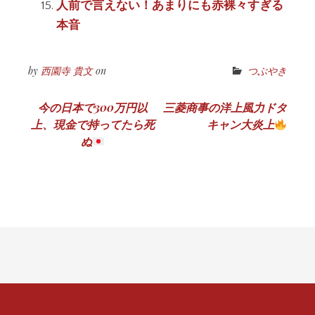
人前で言えない！あまりにも赤裸々すぎる
本音
by
西園寺 貴文
on
つぶやき
投
今の日本で300万円以
三菱商事の洋上風力ドタ
上、現金で持ってたら死
キャン大炎上
稿
ぬ
ナ
ビ
ゲ
ー
シ
ョ
ン