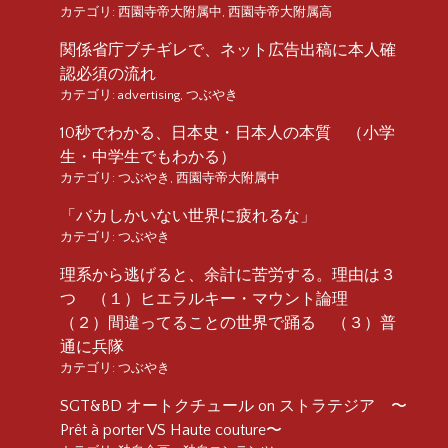
カテゴリ:
西園寺帝大附属中
,
西園寺帝大附属高
関係省庁ブチギレで、ネット広告出稿に本人確
認必須の流れ
カテゴリ:
advertising
,
つぶやき
10秒でわかる、日本史・日本人の本質 （小学
生・中学生でもわかる）
カテゴリ:
つぶやき
,
西園寺帝大附属中
「バカしかいない世界に疲れるな」
カテゴリ:
つぶやき
理系から逃げると、余計に苦労する。理由は３
つ （１）ヒエラルキー・マウント論理
（２）間違ってることの世界で踊る （３）普
通に兵隊
カテゴリ:
つぶやき
SGT&BD オートクチュール on ストラテジア 〜
Prêt à porter VS Haute couture〜