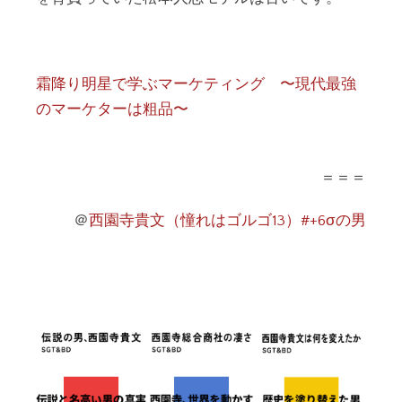
霜降り明星で学ぶマーケティング 〜現代最強
のマーケターは粗品〜
＝＝＝
＠
西園寺貴文（憧れはゴルゴ13）#+6σの男