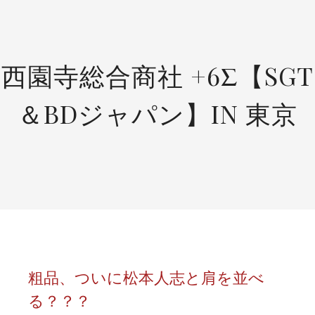
SKIP
TO
CONTENT
西園寺総合商社 +6Σ【SGT
＆BDジャパン】IN 東京
粗品、ついに松本人志と肩を並べ
る？？？