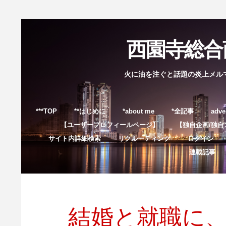
西園寺総合商
火に油を注ぐと話題の炎上メル
***TOP
**はじめに
*about me
*全記事
adve
【ユーザープロフィールページ】
【独自企画/独自
サイト内詳細検索
リクルーティング
ログイン
連載記事
結婚と就職に