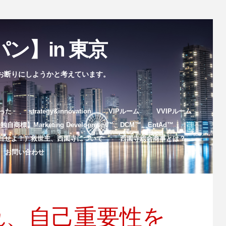
ン】in 東京
お断りにしようかと考えています。
まった
strategy&innovation
VIPルーム
VVIPルーム
自商標】Marketing Development™️、DCM™️、EntAd™️
目せよ！）救世主、西園寺について
西園寺総合商事とは？
お問い合わせ
れ、自己重要性を