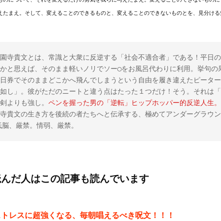
えたまえ。そして、変えることのできるものと、変えることのできないものとを、見分ける
園寺貴文とは、常識と大衆に反逆する「社会不適合者」である！平日の
かと思えば、そのまま軽いノリでソー◯をお風呂代わりに利用。挙句の
日券でそのままどこかへ飛んでしまうという自由を履き違えたピーター
如し」。彼がただのニートと違う点はたった１つだけ！そう。それは「
剣よりも強し。
ペンを握った男の「逆転」ヒップホッパー的反逆人生。
寺貴文の生き方を後続の者たちへと伝承する、極めてアンダーグラウン
。低脳、厳禁。情弱、厳禁。
読んだ人はこの記事も読んでいます
ストレスに超強くなる、毎朝唱えるべき呪文！！！