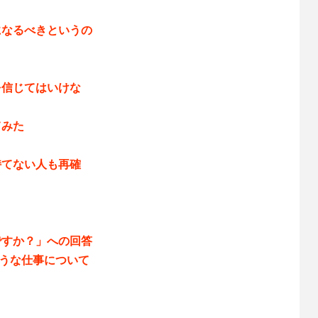
になるべきというの
を信じてはいけな
てみた
！
持てない人も再確
ですか？」への回答
などのような仕事について