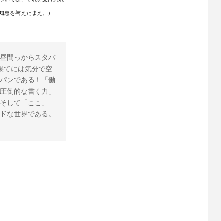
知恵を与えたまえ。）
昼間っからスタバ
果てには気分で空
パンである！「働
圧倒的な書く力」
そして「ここ」
ドな世界である。 