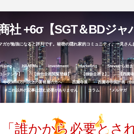
社 +6σ【SGT＆BDジャパ
マガが勉強になると評判です。秘密の隠れ家的コミュニティ。一見さん
コ
rtising
HAARMs
investment
marketing
Steveから始
ン
コンテンツ】
【独自企画閲覧登録】
【独自企画２】
【西園寺独
テ
年収3000万円以上の富裕層の方へ
西園寺展
西園寺帝国計画（刮
ン
＃これ以外の記事は読む必要がありません
コラム
*メルマガ
ツ
へ
ス
キ
、「誰かから必要とさ
ッ