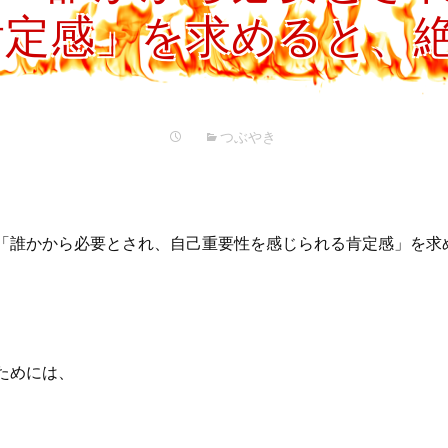
プ
肯定感」を求めると、
つぶやき
「誰かから必要とされ、自己重要性を感じられる肯定感」を求
ためには、