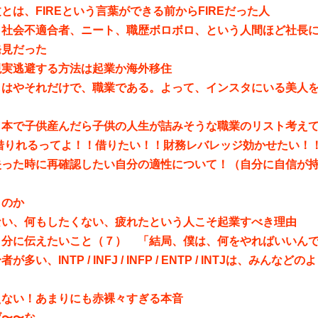
とは、FIREという言葉ができる前からFIREだった人
、社会不適合者、ニート、職歴ボロボロ、という人間ほど社長
発見だった
現実逃避する方法は起業か海外移住
もはやそれだけで、職業である。よって、インスタにいる美人
日本で子供産んだら子供の人生が詰みそうな職業のリスト考え
円借りれるってよ！！借りたい！！財務レバレッジ効かせたい！
失った時に再確認したい自分の適性について！（自分に自信が
くのか
ない、何もしたくない、疲れたという人こそ起業すべき理由
自分に伝えたいこと（７） 「結局、僕は、何をやればいいん
が多い、INTP / INFJ / INFP / ENTP / INTJは、みん
えない！あまりにも赤裸々すぎる本音
げ〜〜な