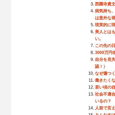
西園寺貴文
病気持ち
は意外な
現実的に
美人とは
い。
この先の
3000万
自分を見
認！）
なぜ傷つ
働きたく
若い頃の
社会不適合者
いるの？
人前で言
みんなす