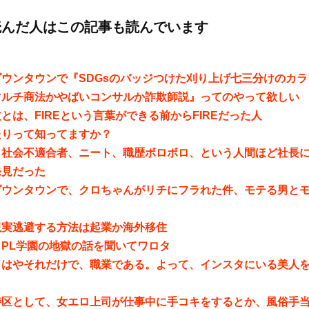
読んだ人はこの記事も読んでいます
ウンタウンで『SDGsのバッジつけた刈り上げ七三分けのカ
マルチ商法かやばいコンサルか詐欺師説』ってのやって欲しい
とは、FIREという言葉ができる前からFIREだった人
たりって知ってますか？
、社会不適合者、ニート、職歴ボロボロ、という人間ほど社長
発見だった
ダウンタウンで、クロちゃんがリチにフラれた件、モテる男と
う
現実逃避する方法は起業か海外移住
PL学園の地獄の話を聞いてワロタ
もはやそれだけで、職業である。よって、インスタにいる美人
特区として、女エロ上司が仕事中に手コキをするとか、風俗手