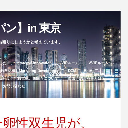
ン】in 東京
お断りにしようかと考えています。
まった
strategy&innovation
VIPルーム
VVIPルーム
自商標】Marketing Development™️、DCM™️、EntAd™️
目せよ！）救世主、西園寺について
西園寺総合商事とは？
お問い合わせ
一卵性双生児が、