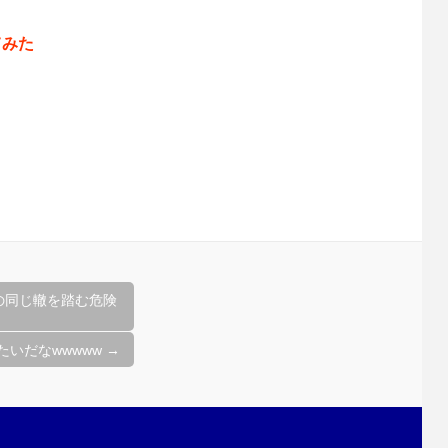
。
てみた
の同じ轍を踏む危険
たいだなwwwww
→