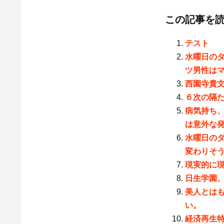
この記事を
テスト
水曜日のダ
ツ男性は
西園寺貴文
６次の隔
病気持ち
は意外な
水曜日の
変わりそ
現実的に
日生学園、
美人とは
い。
経済再生