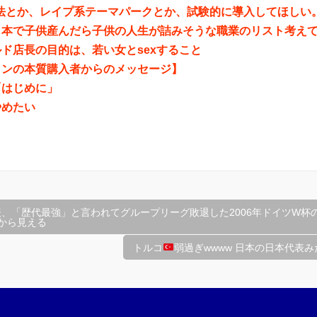
合法とか、レイプ系テーマパークとか、試験的に導入してほしい
日本で子供産んだら子供の人生が詰みそうな職業のリスト考え
ド店長の目的は、若い女とsexすること
インの本質購入者からのメッセージ】
「はじめに」
やめたい
、「歴代最強」と言われてグループリーグ敗退した2006年ドイツW杯
クから見える
トルコ
弱過ぎwwww 日本の日本代表み