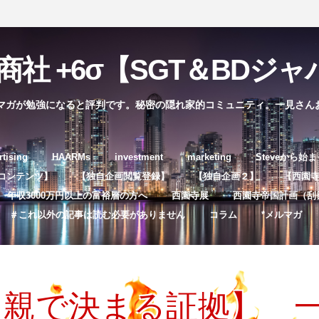
社 +6σ【SGT＆BDジャパ
マガが勉強になると評判です。秘密の隠れ家的コミュニティ。一見さん
コ
rtising
HAARMs
investment
marketing
Steveから始
ン
コンテンツ】
【独自企画閲覧登録】
【独自企画２】
【西園寺独
テ
年収3000万円以上の富裕層の方へ
西園寺展
西園寺帝国計画（刮
ン
＃これ以外の記事は読む必要がありません
コラム
*メルマガ
ツ
へ
ス
キ
・親で決まる証拠】 
ッ