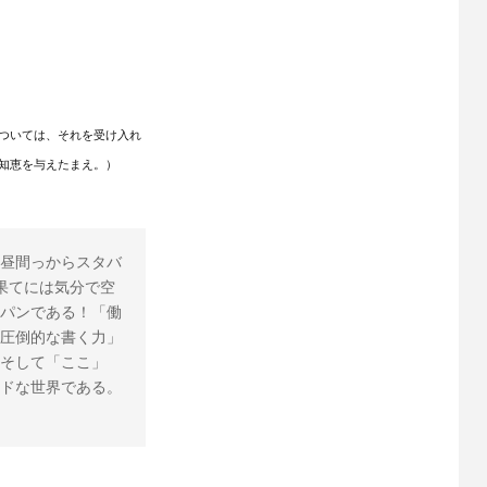
ついては、それを受け入れ
知恵を与えたまえ。）
昼間っからスタバ
果てには気分で空
パンである！「働
圧倒的な書く力」
そして「ここ」
ドな世界である。 