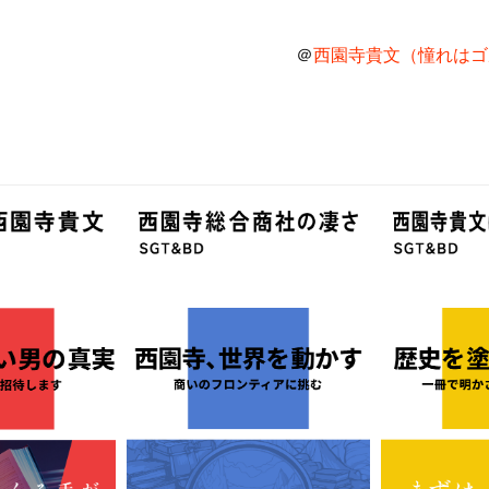
＠
西園寺貴文（憧れはゴル