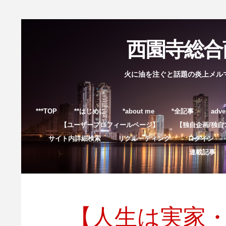
西園寺総合商
火に油を注ぐと話題の炎上メル
***TOP
**はじめに
*about me
*全記事
adve
【ユーザープロフィールページ】
【独自企画/独自
サイト内詳細検索
リクルーティング
ログイン
連載記事
【人生は実家