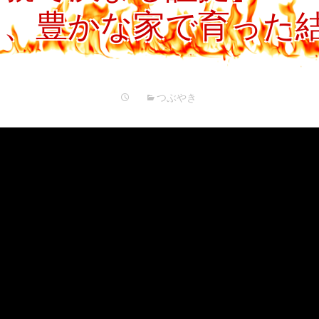
プ
と、豊かな家で育った
つぶやき