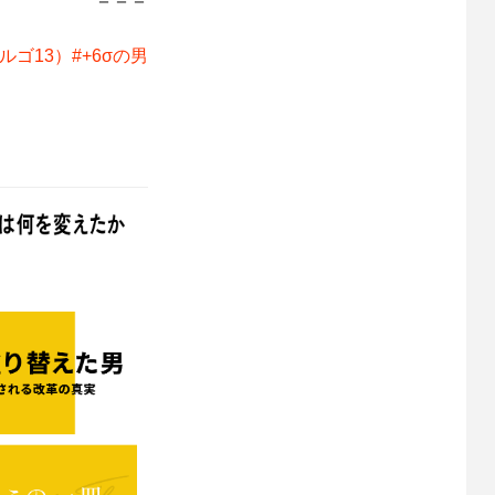
ゴ13）#+6σの男