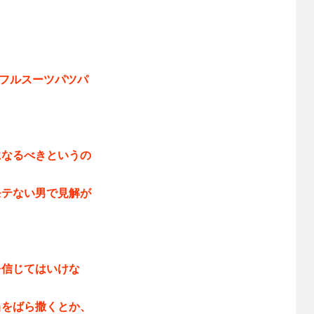
ラフルスーツパツパ
になるべきというの
モテない男で見解が
を信じてはいけな
当をばら撒くとか、