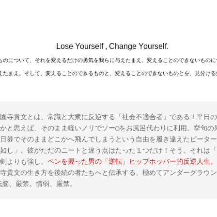
Lose Yourself , Change Yourself.
ものについて、それを変えるだけの勇気を我らに与えたまえ。変えることのできないものに
えたまえ。そして、変えることのできるものと、変えることのできないものとを、見分ける
園寺貴文とは、常識と大衆に反逆する「社会不適合者」である！平日の
かと思えば、そのまま軽いノリでソー◯をお風呂代わりに利用。挙句の
日券でそのままどこかへ飛んでしまうという自由を履き違えたピーター
如し」。彼がただのニートと違う点はたった１つだけ！そう。それは「
剣よりも強し。
ペンを握った男の「逆転」ヒップホッパー的反逆人生。
寺貴文の生き方を後続の者たちへと伝承する、極めてアンダーグラウン
。低脳、厳禁。情弱、厳禁。