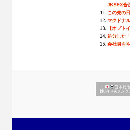
JKSEX
この先の
マクドナル
【オプト
処分した
会社員を
投
←
日本代表
性がFIFAラン
稿
ナ