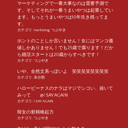
マーケティングで一番大事なのは需要予測で
す。そしてそれが一番うまいやつは起業してい
ます。もっとうまいやつは10年生き残ってま
す。
カテゴリ:
marketing
,
つぶやき
ホントのことしか言いません！女にはマンコ価
値しかありません！でも25歳で腐ります！だか
ら婚活スタートは20歳からすべきです！
カテゴリ:
つぶやき
いや、全然文系っぽいよ 笑笑笑笑笑笑笑笑
カテゴリ:
未分類
ハロービーナスのナラはマジでシコい、抜いて
みって @I SAY AGAIN
カテゴリ:
I SAY AGAIN
韓女の射精喚起力
カテゴリ:
つぶやき