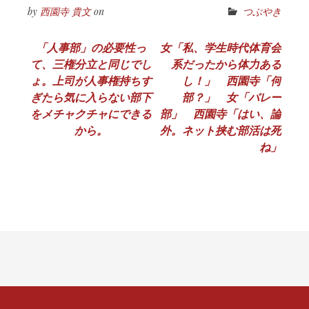
by
西園寺 貴文
on
つぶやき
投
「人事部」の必要性っ
女「私、学生時代体育会
て、三権分立と同じでし
系だったから体力ある
稿
ょ。上司が人事権持ちす
し！」 西園寺「何
ナ
ぎたら気に入らない部下
部？」 女「バレー
をメチャクチャにできる
部」 西園寺「はい、論
ビ
から。
外。ネット挟む部活は死
ゲ
ね」
ー
シ
ョ
ン