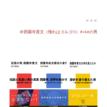
＝＝＝
＠
西園寺貴文（憧れはゴルゴ13）#+6σの男