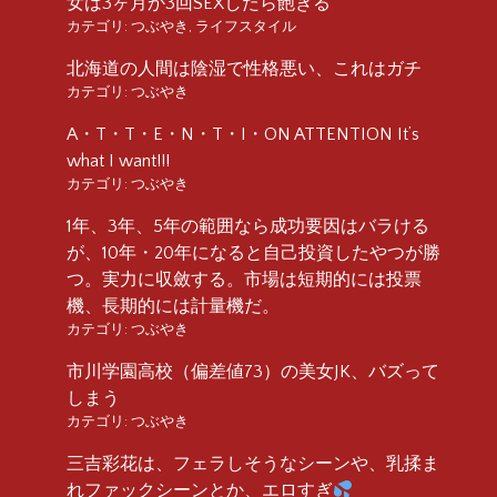
女は3ヶ月か3回SEXしたら飽きる
カテゴリ:
つぶやき
,
ライフスタイル
北海道の人間は陰湿で性格悪い、これはガチ
カテゴリ:
つぶやき
A・T・T・E・N・T・I・ON ATTENTION It’s
what I want!!!
カテゴリ:
つぶやき
1年、3年、5年の範囲なら成功要因はバラける
が、10年・20年になると自己投資したやつが勝
つ。実力に収斂する。市場は短期的には投票
機、長期的には計量機だ。
カテゴリ:
つぶやき
市川学園高校（偏差値73）の美女JK、バズって
しまう
カテゴリ:
つぶやき
三吉彩花は、フェラしそうなシーンや、乳揉ま
れファックシーンとか、エロすぎ