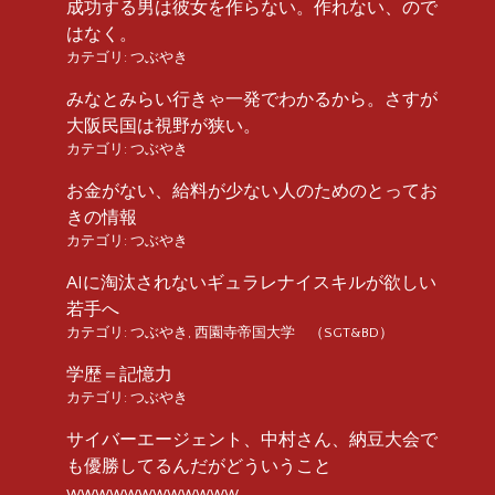
成功する男は彼女を作らない。作れない、ので
はなく。
カテゴリ:
つぶやき
みなとみらい行きゃ一発でわかるから。さすが
大阪民国は視野が狭い。
カテゴリ:
つぶやき
お金がない、給料が少ない人のためのとってお
きの情報
カテゴリ:
つぶやき
AIに淘汰されないギュラレナイスキルが欲しい
若手へ
カテゴリ:
つぶやき
,
西園寺帝国大学 （SGT&BD）
学歴＝記憶力
カテゴリ:
つぶやき
サイバーエージェント、中村さん、納豆大会で
も優勝してるんだがどういうこと
wwwwwwwwwwww