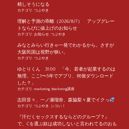
精しそうになる
カテゴリ:
つぶやき
理解と予測の乖離（2026/8/7） アップグレー
トならびに値上げのお知らせ
カテゴリ:
お知らせ
,
つぶやき
みなとみらい行きゃ一発でわかるから。さすが
大阪民国は視野が狭い。
カテゴリ:
つぶやき
ゆとりくん 31:00 「今、若者が起業するのは
無理。ここ1〜5年でアプリ、何個ダウンロード
した？」
カテゴリ:
marketing
,
Marketing講座
志田音々、一ノ瀬瑠奈、森脇梨々夏でイクっ
カテゴリ:
つぶやき
,
シコい！
『汗だくセックスするならどのグループ？』
で、Cを選ぶ奴は成功しないと言われてるのおも