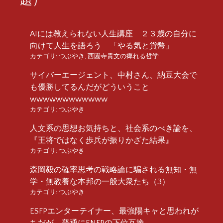
AIには教えられない人生講座 ２３歳の自分に
向けて人生を語ろう 「やる気と貨幣」
カテゴリ:
つぶやき
,
西園寺貴文の痺れる哲学
サイバーエージェント、中村さん、納豆大会で
も優勝してるんだがどういうこと
wwwwwwwwwwww
カテゴリ:
つぶやき
人文系の思想お気持ちと、社会系のべき論を、
『王将ではなく歩兵が振りかざた結果』
カテゴリ:
つぶやき
森岡毅の確率思考の戦略論に騙される無知・無
学・無教養な本邦の一般大衆たち（3）
カテゴリ:
つぶやき
ESFPエンターテイナー、最強陽キャと思われが
ちだが、普通にENFPの下位互換