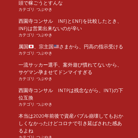
頭で稼ごうとすんな
カテゴリ:
つぶやき
西園寺コンサル INFJとENFJを比較したとき、
INFJは営業出来ないのが辛い
カテゴリ:
つぶやき
属国
、宗主国
さまから、円高の指示受ける
カテゴリ:
つぶやき
一流サッカー選手、案外遊び慣れてないから、
サゲマン孕ませてドンマイすぎる
カテゴリ:
つぶやき
西園寺コンサル INTPは残念ながら、INTJの下
位互換
カテゴリ:
つぶやき
本当は2020年前後で資産バブル崩壊してもおか
しくなかったけどコロナで引き延ばされた感あ
るよね
カテゴリ:
つぶやき