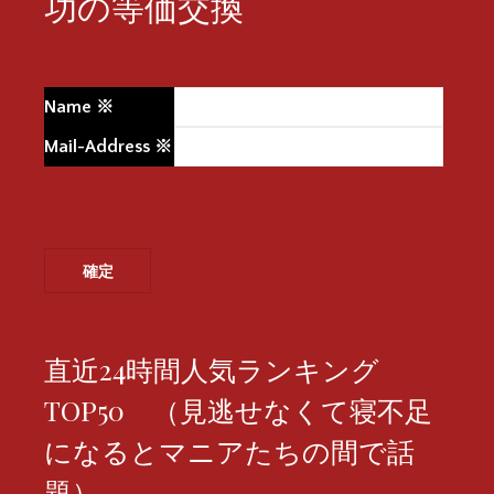
功の等価交換
Name
※
Mail-Address
※
直近24時間人気ランキング
TOP50 （見逃せなくて寝不足
になるとマニアたちの間で話
題）