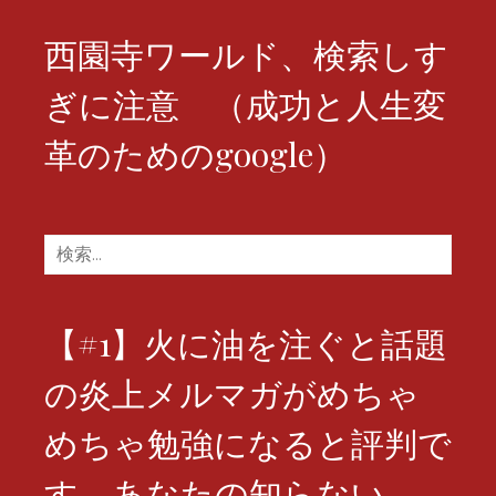
西園寺ワールド、検索しす
ぎに注意 （成功と人生変
革のためのgoogle）
検
索:
【#1】火に油を注ぐと話題
の炎上メルマガがめちゃ
めちゃ勉強になると評判で
す。あなたの知らない