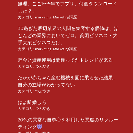
無理。ここ1〜5年でアプリ、何個ダウンロード
した？」
カテゴリ:
marketing
,
Marketing講座
30過ぎた底辺業界の人間を集客する価値は、ほ
とんどの業界においてゼロ。貧困ビジネス・大
手大衆ビジネスだけ。
カテゴリ:
marketing
,
Marketing講座
貯金と資産運用は間違ってたトレンドが来る
カテゴリ:
つぶやき
たかが赤ちゃん産む機械を図に乗らせた結果、
自分の立場がわかってない
カテゴリ:
つぶやき
はよ離婚しろ
カテゴリ:
つぶやき
20代の異常な自尊心を利用した悪魔のリクルー
ティング