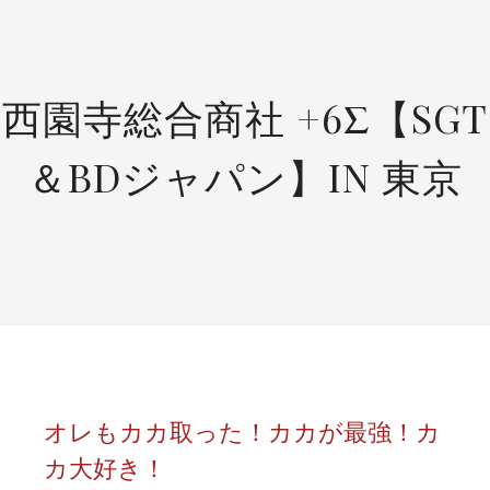
SKIP
TO
CONTENT
西園寺総合商社 +6Σ【SGT
＆BDジャパン】IN 東京
オレもカカ取った！カカが最強！カ
カ大好き！