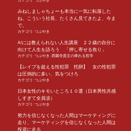
カテゴリ:
つぶやき
みねしましゃちょーも本当に一気に転落した
ね。こういう社長、たくさん見てきたよ、今ま
で。
カテゴリ:
つぶやき
AIには教えられない人生講座 ２２歳の自分に
向けて人生を語ろう 「押し寄せる焦り」
カテゴリ:
つぶやき
,
西園寺貴文の痺れる哲学
【レイプを超える性犯罪 托卵】 女の性犯罪
は圧倒的に多い、気をつけろ
カテゴリ:
つぶやき
日本女性のキモいところ１０選（日本男性共感
しすぎて全員涙）
カテゴリ:
つぶやき
努力を信じなくなった人間はマーケティングに
走り、マーケティングを信じなくなった人間は
投資に走る