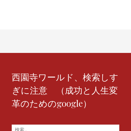
ゲ
ー
シ
ョ
ン
西園寺ワールド、検索しす
ぎに注意 （成功と人生変
革のためのgoogle）
検