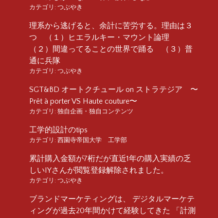
カテゴリ:
つぶやき
理系から逃げると、余計に苦労する。理由は３
つ （１）ヒエラルキー・マウント論理
（２）間違ってることの世界で踊る （３）普
通に兵隊
カテゴリ:
つぶやき
SGT&BD オートクチュール on ストラテジア 〜
Prêt à porter VS Haute couture〜
カテゴリ:
独自企画・独自コンテンツ
工学的設計のtips
カテゴリ:
西園寺帝国大学 工学部
累計購入金額が7桁だが直近1年の購入実績の乏
しいIYさんが閲覧登録解除されました。
カテゴリ:
つぶやき
ブランドマーケティングは、 デジタルマーケテ
ィングが過去20年間かけて経験してきた 「計測