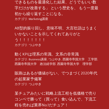
できるものを最適化した結果、どうでもいい数
字だけが改善する」 という歴史を、 もう一度最
初から繰り返すことになる。
カテゴリ:
Marketing講座
AB型的振り回し、意味不明、大言壮語はうまく
いかないことを示してくれてありがと
う！！！！！！！
カテゴリ:
つぶやき
動くKPIは理系の常識、文系の非常識
カテゴリ:
Business講座
,
つぶやき
,
西園寺帝国大学 工学部
,
西園寺帝国大学 政法経学部
,
西園寺帝国大学 理学部
販路はあるが価値がない、でつまづく2020年代
の起業家予備軍
カテゴリ:
つぶやき
某チュアみたいに戦略上流工程を低価格で売り
コンペで勝って（買って）食い込んで、下流工
程を売れば業界No.1だチュア！