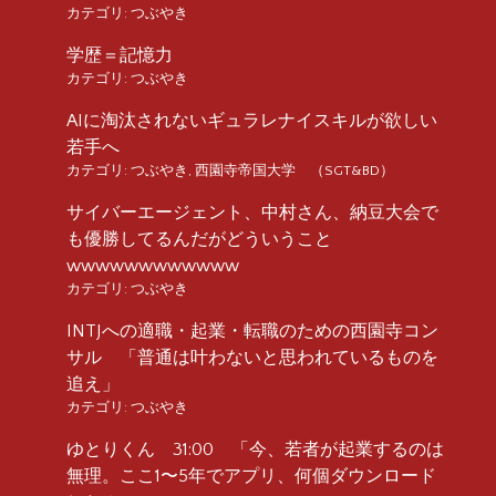
カテゴリ:
つぶやき
学歴＝記憶力
カテゴリ:
つぶやき
AIに淘汰されないギュラレナイスキルが欲しい
若手へ
カテゴリ:
つぶやき
,
西園寺帝国大学 （SGT&BD）
サイバーエージェント、中村さん、納豆大会で
も優勝してるんだがどういうこと
wwwwwwwwwwww
カテゴリ:
つぶやき
INTJへの適職・起業・転職のための西園寺コン
サル 「普通は叶わないと思われているものを
追え」
カテゴリ:
つぶやき
ゆとりくん 31:00 「今、若者が起業するのは
無理。ここ1〜5年でアプリ、何個ダウンロード