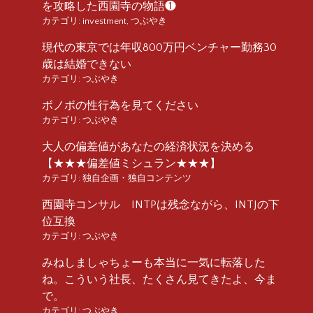
を攻略した西園寺の物語❶
カテゴリ:
investment
,
つぶやき
現代の東京では年収800万円ベンチャー勤務30
歳は結婚できない
カテゴリ:
つぶやき
ボノボの性行為を見てください
カテゴリ:
つぶやき
大人の偏差値があなたの経済状況を決める
【★★★偏差値ミシュラン★★★】
カテゴリ:
独自企画・独自コンテンツ
西園寺コンサル INTPは残念ながら、INTJの下
位互換
カテゴリ:
つぶやき
みねしましゃちょーも本当に一気に転落した
ね。こういう社長、たくさん見てきたよ、今ま
で。
カテゴリ:
つぶやき