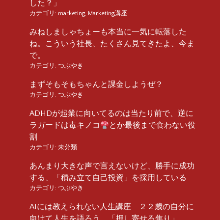
した？」
カテゴリ:
marketing
,
Marketing講座
みねしましゃちょーも本当に一気に転落した
ね。こういう社長、たくさん見てきたよ、今ま
で。
カテゴリ:
つぶやき
まずそもそもちゃんと課金しようぜ？
カテゴリ:
つぶやき
ADHDが起業に向いてるのは当たり前で、逆に
ラガードは毒キノコ
とか最後まで食わない役
割
カテゴリ:
未分類
あんまり大きな声で言えないけど、勝手に成功
する、「積み立て自己投資」を採用している
カテゴリ:
つぶやき
AIには教えられない人生講座 ２２歳の自分に
向けて人生を語ろう 「押し寄せる焦り」