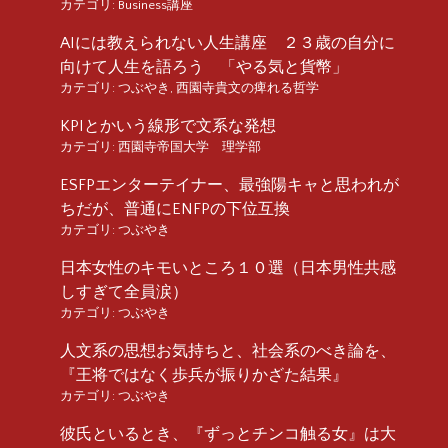
カテゴリ:
Business講座
AIには教えられない人生講座 ２３歳の自分に
向けて人生を語ろう 「やる気と貨幣」
カテゴリ:
つぶやき
,
西園寺貴文の痺れる哲学
KPIとかいう線形で文系な発想
カテゴリ:
西園寺帝国大学 理学部
ESFPエンターテイナー、最強陽キャと思われが
ちだが、普通にENFPの下位互換
カテゴリ:
つぶやき
日本女性のキモいところ１０選（日本男性共感
しすぎて全員涙）
カテゴリ:
つぶやき
人文系の思想お気持ちと、社会系のべき論を、
『王将ではなく歩兵が振りかざた結果』
カテゴリ:
つぶやき
彼氏といるとき、『ずっとチンコ触る女』は大