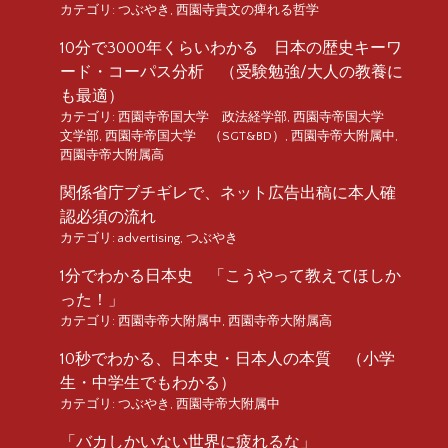
カテゴリ:
つぶやき
,
西園寺貴文の痺れる哲学
10分で3000年くらいわかる 日本の歴史キーワ
ード・コーパス分析 （受験勉強/大人の教養に
も最適）
カテゴリ:
西園寺帝国大学 政法経学部
,
西園寺帝国大学
文学部
,
西園寺帝国大学 （SGT&BD）
,
西園寺帝大附属中
,
西園寺帝大附属高
関係省庁ブチギレで、ネット広告出稿に本人確
認必須の流れ
カテゴリ:
advertising
,
つぶやき
1分でわかる日本史 「こうやって教えてほしか
った！」
カテゴリ:
西園寺帝大附属中
,
西園寺帝大附属高
10秒でわかる、日本史・日本人の本質 （小学
生・中学生でもわかる）
カテゴリ:
つぶやき
,
西園寺帝大附属中
「バカしかいない世界に疲れるな」