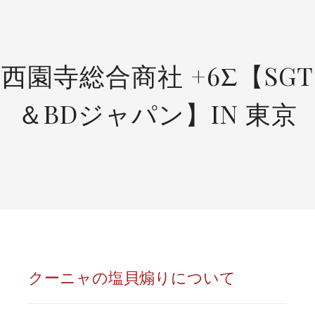
SKIP
TO
CONTENT
西園寺総合商社 +6Σ【SGT
＆BDジャパン】IN 東京
クーニャの塩貝煽りについて