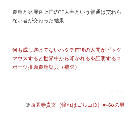
慶應と発展途上国の非大卒という普通は交わら
ない者が交わった結果
何も成し遂げてないハタチ前後の人間がビッグ
マウスすると世界中から叩かれるを証明するス
ポーツ推薦慶應塩貝（補欠）
＝＝＝
＠
西園寺貴文（憧れはゴルゴ13）#+6σの男