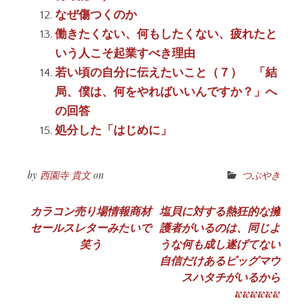
なぜ傷つくのか
働きたくない、何もしたくない、疲れたと
いう人こそ起業すべき理由
若い頃の自分に伝えたいこと（７） 「結
局、僕は、何をやればいいんですか？」へ
の回答
処分した「はじめに」
by
西園寺 貴文
on
つぶやき
投
カラコン売り場情報商材
塩貝に対する熱狂的な擁
セールスレターみたいで
護者がいるのは、同じよ
稿
笑う
うな何も成し遂げてない
ナ
自信だけあるビッグマウ
スハタチがいるから
ビ
wwwwww