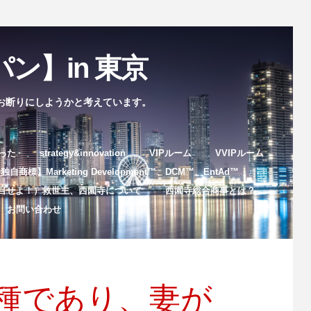
ン】in 東京
お断りにしようかと考えています。
まった
strategy&innovation
VIPルーム
VVIPルーム
自商標】Marketing Development™️、DCM™️、EntAd™️
目せよ！）救世主、西園寺について
西園寺総合商事とは？
お問い合わせ
種であり、妻が