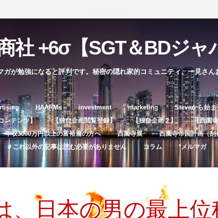
社 +6σ【SGT＆BDジャパ
マガが勉強になると評判です。秘密の隠れ家的コミュニティ。一見さん
コ
rtising
HAARMs
investment
marketing
Steveから始
ン
コンテンツ】
【独自企画閲覧登録】
【独自企画２】
【西園寺独
テ
年収3000万円以上の富裕層の方へ
西園寺展
西園寺帝国計画（刮
ン
＃これ以外の記事は読む必要がありません
コラム
*メルマガ
ツ
へ
ス
キ
は、日本の男の最上位
ッ