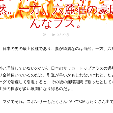
プ
然。一方、六麓荘の豪
んなブス。
つぶやき
、日本の男の最上位種であり、妻が綺麗なのは当然。一方、六
。
外と理解していないのだが、日本のサッカートップクラスの選
り全然稼いでいるのだよ。引退が早いかもしれないけれど、たと
ーグで活躍して引退すると、その後の無職期間で割ったとして
生涯の稼ぎが多い展開になり得るのだよ。
、マジでそれ。スポンサーもたくさんついてCMもたくさん出