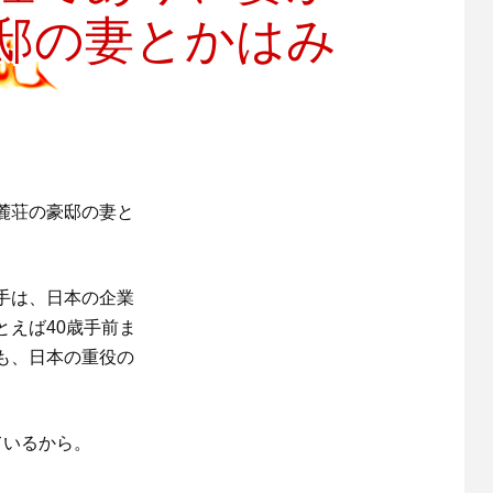
邸の妻とかはみ
麓荘の豪邸の妻と
手は、日本の企業
えば40歳手前ま
も、日本の重役の
ているから。