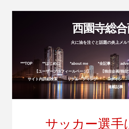
西園寺総合商
火に油を注ぐと話題の炎上メル
***TOP
**はじめに
*about me
*全記事
adve
【ユーザープロフィールページ】
【独自企画/独自
サイト内詳細検索
リクルーティング
ログイン
連載記事
サッカー選手