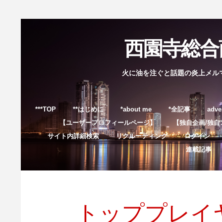
西園寺総合商
火に油を注ぐと話題の炎上メル
***TOP
**はじめに
*about me
*全記事
adve
【ユーザープロフィールページ】
【独自企画/独自
サイト内詳細検索
リクルーティング
ログイン
連載記事
トッププレイ