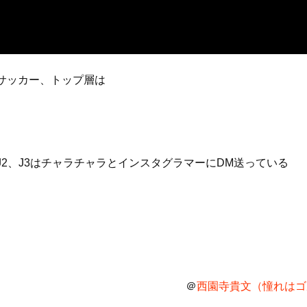
サッカー、トップ層は
ク
J2、J3はチャラチャラとインスタグラマーにDM送っている
＠
西園寺貴文（憧れはゴル