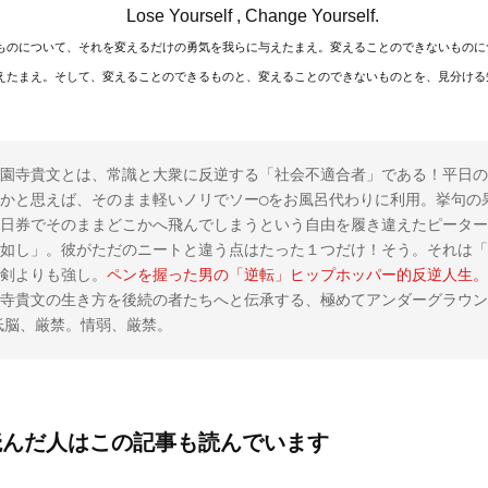
Lose Yourself , Change Yourself.
ものについて、それを変えるだけの勇気を我らに与えたまえ。変えることのできないものに
えたまえ。そして、変えることのできるものと、変えることのできないものとを、見分ける
園寺貴文とは、常識と大衆に反逆する「社会不適合者」である！平日の
かと思えば、そのまま軽いノリでソー◯をお風呂代わりに利用。挙句の
日券でそのままどこかへ飛んでしまうという自由を履き違えたピーター
如し」。彼がただのニートと違う点はたった１つだけ！そう。それは「
剣よりも強し。
ペンを握った男の「逆転」ヒップホッパー的反逆人生。
寺貴文の生き方を後続の者たちへと伝承する、極めてアンダーグラウン
。低脳、厳禁。情弱、厳禁。
読んだ人はこの記事も読んでいます