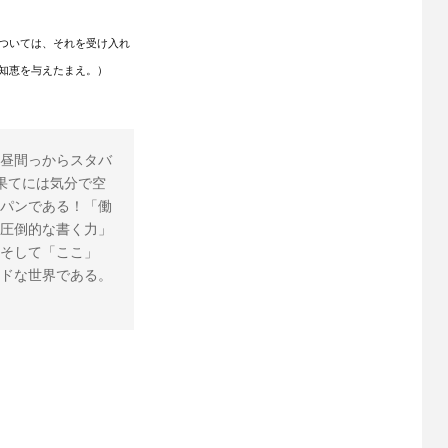
ついては、それを受け入れ
知恵を与えたまえ。）
昼間っからスタバ
果てには気分で空
パンである！「働
圧倒的な書く力」
そして「ここ」
ドな世界である。 