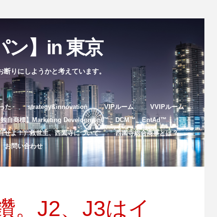
ン】in 東京
お断りにしようかと考えています。
まった
strategy&innovation
VIPルーム
VVIPルーム
自商標】Marketing Development™️、DCM™️、EntAd™️
目せよ！）救世主、西園寺について
西園寺総合商事とは？
お問い合わせ
。J2、J3はイ