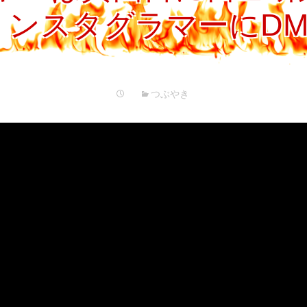
プ
ンスタグラマーにD
つぶやき