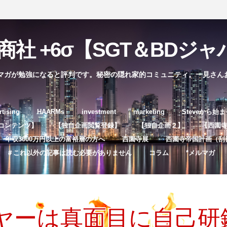
社 +6σ【SGT＆BDジャパ
マガが勉強になると評判です。秘密の隠れ家的コミュニティ。一見さん
コ
rtising
HAARMs
investment
marketing
Steveから始
ン
コンテンツ】
【独自企画閲覧登録】
【独自企画２】
【西園寺独
テ
年収3000万円以上の富裕層の方へ
西園寺展
西園寺帝国計画（刮
ン
＃これ以外の記事は読む必要がありません
コラム
*メルマガ
ツ
へ
ス
キ
ヤーは真面目に自己研鑽
ッ