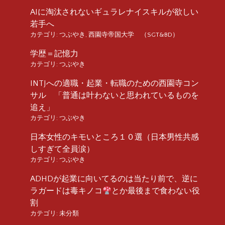
AIに淘汰されないギュラレナイスキルが欲しい
若手へ
カテゴリ:
つぶやき
,
西園寺帝国大学 （SGT&BD）
学歴＝記憶力
カテゴリ:
つぶやき
INTJへの適職・起業・転職のための西園寺コン
サル 「普通は叶わないと思われているものを
追え」
カテゴリ:
つぶやき
日本女性のキモいところ１０選（日本男性共感
しすぎて全員涙）
カテゴリ:
つぶやき
ADHDが起業に向いてるのは当たり前で、逆に
ラガードは毒キノコ
とか最後まで食わない役
割
カテゴリ:
未分類