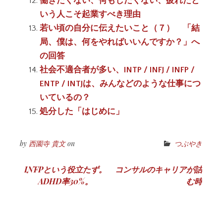
働きたくない、何もしたくない、疲れたと
いう人こそ起業すべき理由
若い頃の自分に伝えたいこと（７） 「結
局、僕は、何をやればいいんですか？」へ
の回答
社会不適合者が多い、INTP / INFJ / INFP /
ENTP / INTJは、みんなどのような仕事につ
いているの？
処分した「はじめに」
by
西園寺 貴文
on
つぶやき
投
INFPという役立たず。
コンサルのキャリアが詰
ADHD率30%。
む時
稿
ナ