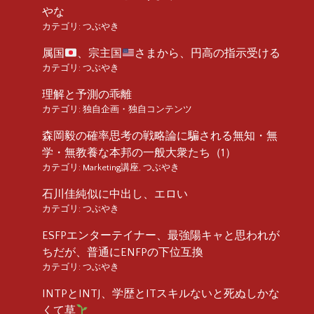
やな
カテゴリ:
つぶやき
属国
、宗主国
さまから、円高の指示受ける
カテゴリ:
つぶやき
理解と予測の乖離
カテゴリ:
独自企画・独自コンテンツ
森岡毅の確率思考の戦略論に騙される無知・無
学・無教養な本邦の一般大衆たち（1）
カテゴリ:
Marketing講座
,
つぶやき
石川佳純似に中出し、エロい
カテゴリ:
つぶやき
ESFPエンターテイナー、最強陽キャと思われが
ちだが、普通にENFPの下位互換
カテゴリ:
つぶやき
INTPとINTJ、学歴とITスキルないと死ぬしかな
くて草