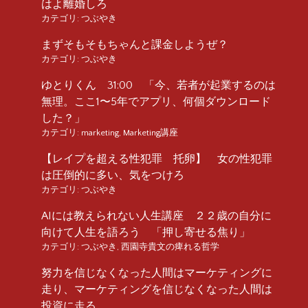
はよ離婚しろ
カテゴリ:
つぶやき
まずそもそもちゃんと課金しようぜ？
カテゴリ:
つぶやき
ゆとりくん 31:00 「今、若者が起業するのは
無理。ここ1〜5年でアプリ、何個ダウンロード
した？」
カテゴリ:
marketing
,
Marketing講座
【レイプを超える性犯罪 托卵】 女の性犯罪
は圧倒的に多い、気をつけろ
カテゴリ:
つぶやき
AIには教えられない人生講座 ２２歳の自分に
向けて人生を語ろう 「押し寄せる焦り」
カテゴリ:
つぶやき
,
西園寺貴文の痺れる哲学
努力を信じなくなった人間はマーケティングに
走り、マーケティングを信じなくなった人間は
投資に走る