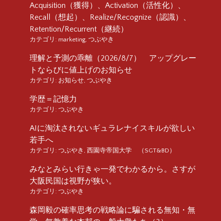
Acquisition（獲得）、Activation（活性化）、
Recall（想起）、Realize/Recognize（認識）、
Retention/Recurrent（継続）
カテゴリ:
marketing
,
つぶやき
理解と予測の乖離（2026/8/7） アップグレー
トならびに値上げのお知らせ
カテゴリ:
お知らせ
,
つぶやき
学歴＝記憶力
カテゴリ:
つぶやき
AIに淘汰されないギュラレナイスキルが欲しい
若手へ
カテゴリ:
つぶやき
,
西園寺帝国大学 （SGT&BD）
みなとみらい行きゃ一発でわかるから。さすが
大阪民国は視野が狭い。
カテゴリ:
つぶやき
森岡毅の確率思考の戦略論に騙される無知・無