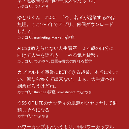
学・無教養な本邦の一般大衆たち（3）
カテゴリ:
つぶやき
ゆとりくん 31:00 「今、若者が起業するのは
無理。ここ1〜5年でアプリ、何個ダウンロード
した？」
カテゴリ:
marketing
,
Marketing講座
AIには教えられない人生講座 ２４歳の自分に
向けて人生を語ろう 「やる気と貨幣」
カテゴリ:
つぶやき
,
西園寺貴文の痺れる哲学
カプセルトイ事業にBETできる起業、本当にすご
い。俺なら怖くて出来ない。まぁ、大手資本の
副業だろうけどね。
カテゴリ:
Business講座
,
investment
,
つぶやき
KISS OF LIFEのナッティの肌艶がツヤツヤして射
精しそうになる
カテゴリ:
つぶやき
パワーカップルというより、弱パワーカップル