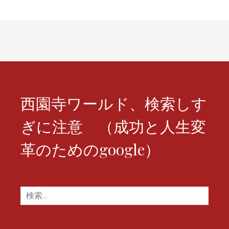
ビ
ゲ
ー
シ
ョ
ン
西園寺ワールド、検索しす
ぎに注意 （成功と人生変
革のためのgoogle）
検
索: