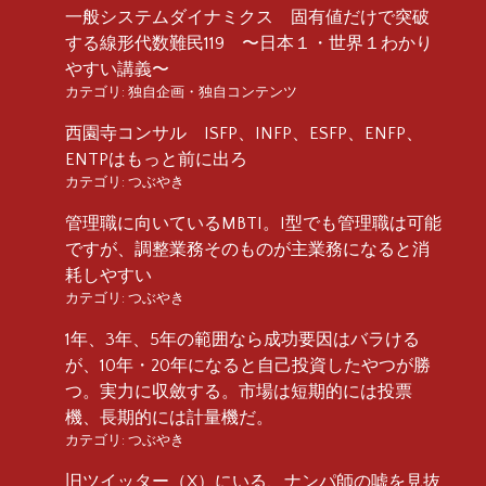
一般システムダイナミクス 固有値だけで突破
する線形代数難民119 〜日本１・世界１わかり
やすい講義〜
カテゴリ:
独自企画・独自コンテンツ
西園寺コンサル ISFP、INFP、ESFP、ENFP、
ENTPはもっと前に出ろ
カテゴリ:
つぶやき
管理職に向いているMBTI。I型でも管理職は可能
ですが、調整業務そのものが主業務になると消
耗しやすい
カテゴリ:
つぶやき
1年、3年、5年の範囲なら成功要因はバラける
が、10年・20年になると自己投資したやつが勝
つ。実力に収斂する。市場は短期的には投票
機、長期的には計量機だ。
カテゴリ:
つぶやき
旧ツイッター（X）にいる、ナンパ師の嘘を見抜