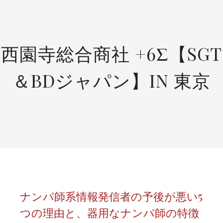
SKIP
TO
CONTENT
西園寺総合商社 +6Σ【SGT
＆BDジャパン】IN 東京
ナンパ師系情報発信者の予後が悪い5
つの理由と、器用なナンパ師の特徴