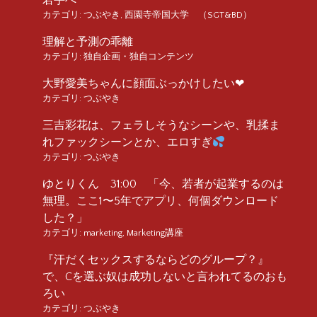
カテゴリ:
つぶやき
,
西園寺帝国大学 （SGT&BD）
理解と予測の乖離
カテゴリ:
独自企画・独自コンテンツ
大野愛美ちゃんに顔面ぶっかけしたい❤︎
カテゴリ:
つぶやき
三吉彩花は、フェラしそうなシーンや、乳揉ま
れファックシーンとか、エロすぎ
カテゴリ:
つぶやき
ゆとりくん 31:00 「今、若者が起業するのは
無理。ここ1〜5年でアプリ、何個ダウンロード
した？」
カテゴリ:
marketing
,
Marketing講座
『汗だくセックスするならどのグループ？』
で、Cを選ぶ奴は成功しないと言われてるのおも
ろい
カテゴリ:
つぶやき