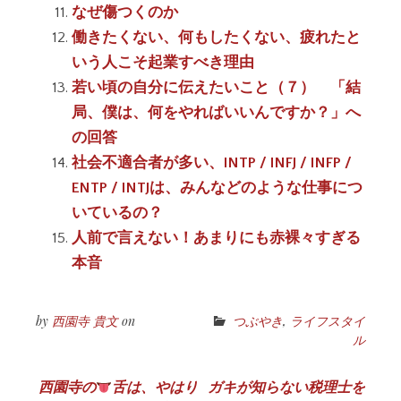
なぜ傷つくのか
働きたくない、何もしたくない、疲れたと
いう人こそ起業すべき理由
若い頃の自分に伝えたいこと（７） 「結
局、僕は、何をやればいいんですか？」へ
の回答
社会不適合者が多い、INTP / INFJ / INFP /
ENTP / INTJは、みんなどのような仕事につ
いているの？
人前で言えない！あまりにも赤裸々すぎる
本音
by
西園寺 貴文
on
つぶやき
,
ライフスタイ
ル
投
西園寺の
舌は、やはり
ガキが知らない税理士を