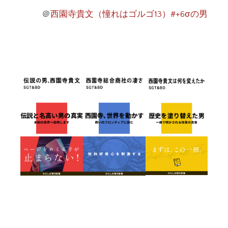
＠
西園寺貴文（憧れはゴルゴ13）#+6σの男