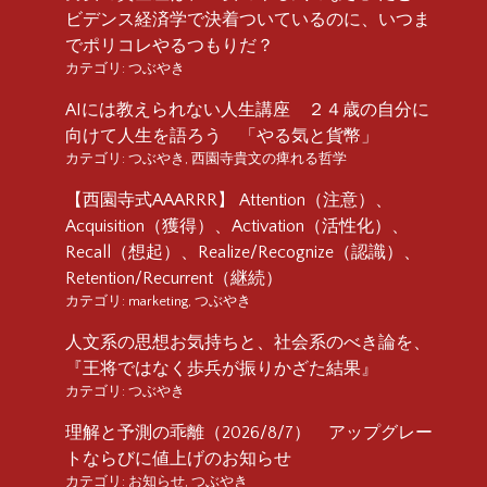
ビデンス経済学で決着ついているのに、いつま
でポリコレやるつもりだ？
カテゴリ:
つぶやき
AIには教えられない人生講座 ２４歳の自分に
向けて人生を語ろう 「やる気と貨幣」
カテゴリ:
つぶやき
,
西園寺貴文の痺れる哲学
【西園寺式AAARRR】 Attention（注意）、
Acquisition（獲得）、Activation（活性化）、
Recall（想起）、Realize/Recognize（認識）、
Retention/Recurrent（継続）
カテゴリ:
marketing
,
つぶやき
人文系の思想お気持ちと、社会系のべき論を、
『王将ではなく歩兵が振りかざた結果』
カテゴリ:
つぶやき
理解と予測の乖離（2026/8/7） アップグレー
トならびに値上げのお知らせ
カテゴリ:
お知らせ
,
つぶやき