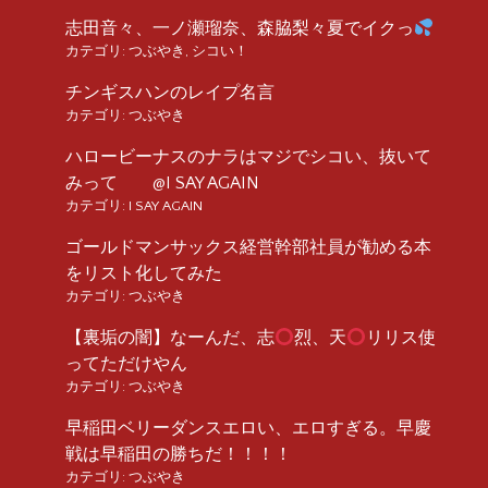
志田音々、一ノ瀬瑠奈、森脇梨々夏でイクっ
カテゴリ:
つぶやき
,
シコい！
チンギスハンのレイプ名言
カテゴリ:
つぶやき
ハロービーナスのナラはマジでシコい、抜いて
みって @I SAY AGAIN
カテゴリ:
I SAY AGAIN
ゴールドマンサックス経営幹部社員が勧める本
をリスト化してみた
カテゴリ:
つぶやき
【裏垢の闇】なーんだ、志
烈、天
リリス使
ってただけやん
カテゴリ:
つぶやき
早稲田ベリーダンスエロい、エロすぎる。早慶
戦は早稲田の勝ちだ！！！！
カテゴリ:
つぶやき