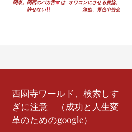
関東。関西のバカ舌
は
オワコンにさせる農協、
稿
許せない
漁協、青色申告会
ナ
ビ
ゲ
ー
シ
ョ
ン
西園寺ワールド、検索しす
ぎに注意 （成功と人生変
革のためのgoogle）