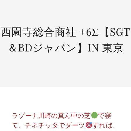
SKIP
TO
CONTENT
西園寺総合商社 +6Σ【SGT
＆BDジャパン】IN 東京
ラゾーナ川崎の真ん中の芝
で寝
て、チネチッタでダーツ
すれば、