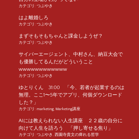
カテゴリ:
つぶやき
はよ離婚しろ
カテゴリ:
つぶやき
まずそもそもちゃんと課金しようぜ？
カテゴリ:
つぶやき
サイバーエージェント、中村さん、納豆大会で
も優勝してるんだがどういうこと
wwwwwwwwwwww
カテゴリ:
つぶやき
ゆとりくん 31:00 「今、若者が起業するのは
無理。ここ1〜5年でアプリ、何個ダウンロード
した？」
カテゴリ:
marketing
,
Marketing講座
AIには教えられない人生講座 ２２歳の自分に
向けて人生を語ろう 「押し寄せる焦り」
カテゴリ:
つぶやき
,
西園寺貴文の痺れる哲学