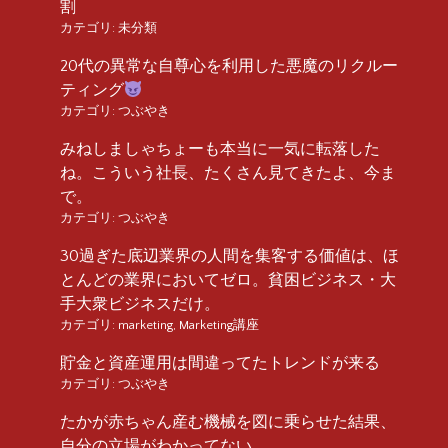
割
カテゴリ:
未分類
20代の異常な自尊心を利用した悪魔のリクルー
ティング
カテゴリ:
つぶやき
みねしましゃちょーも本当に一気に転落した
ね。こういう社長、たくさん見てきたよ、今ま
で。
カテゴリ:
つぶやき
30過ぎた底辺業界の人間を集客する価値は、ほ
とんどの業界においてゼロ。貧困ビジネス・大
手大衆ビジネスだけ。
カテゴリ:
marketing
,
Marketing講座
貯金と資産運用は間違ってたトレンドが来る
カテゴリ:
つぶやき
たかが赤ちゃん産む機械を図に乗らせた結果、
自分の立場がわかってない