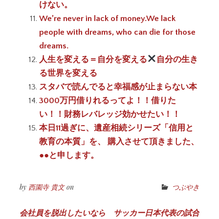
けない。
We’re never in lack of money.We lack
people with dreams, who can die for those
dreams.
人生を変える＝自分を変える
自分の生き
る世界を変える
スタバで読んでると幸福感が止まらない本
3000万円借りれるってよ！！借りた
い！！財務レバレッジ効かせたい！！
本日11過ぎに、遺産相続シリーズ「信用と
教育の本質」を、 購入させて頂きました、
●●と申します。
by
西園寺 貴文
on
つぶやき
投
会社員を脱出したいなら
サッカー日本代表の試合