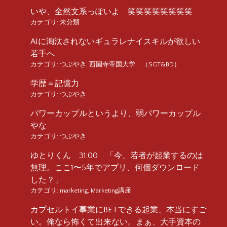
いや、全然文系っぽいよ 笑笑笑笑笑笑笑笑
カテゴリ:
未分類
AIに淘汰されないギュラレナイスキルが欲しい
若手へ
カテゴリ:
つぶやき
,
西園寺帝国大学 （SGT&BD）
学歴＝記憶力
カテゴリ:
つぶやき
パワーカップルというより、弱パワーカップル
やな
カテゴリ:
つぶやき
ゆとりくん 31:00 「今、若者が起業するのは
無理。ここ1〜5年でアプリ、何個ダウンロード
した？」
カテゴリ:
marketing
,
Marketing講座
カプセルトイ事業にBETできる起業、本当にすご
い。俺なら怖くて出来ない。まぁ、大手資本の