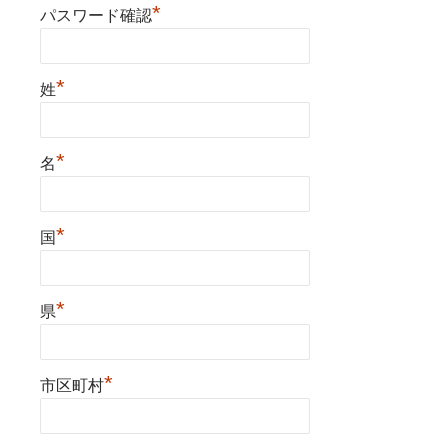
*
パスワード確認
*
姓
*
名
*
国
*
県
*
市区町村