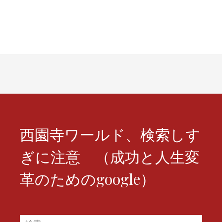
稿
ナ
ビ
ゲ
ー
シ
ョ
西園寺ワールド、検索しす
ン
ぎに注意 （成功と人生変
革のためのgoogle）
検