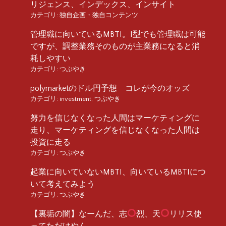
リジェンス、インデックス、インサイト
カテゴリ:
独自企画・独自コンテンツ
管理職に向いているMBTI。I型でも管理職は可能
ですが、調整業務そのものが主業務になると消
耗しやすい
カテゴリ:
つぶやき
polymarketのドル円予想 コレが今のオッズ
カテゴリ:
investment
,
つぶやき
努力を信じなくなった人間はマーケティングに
走り、マーケティングを信じなくなった人間は
投資に走る
カテゴリ:
つぶやき
起業に向いていないMBTI、向いているMBTIにつ
いて考えてみよう
カテゴリ:
つぶやき
【裏垢の闇】なーんだ、志
烈、天
リリス使
ってただけやん