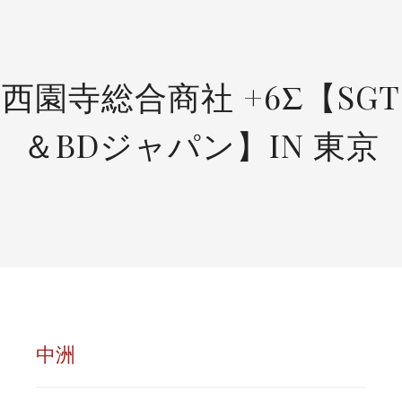
SKIP
TO
CONTENT
西園寺総合商社 +6Σ【SGT
＆BDジャパン】IN 東京
中洲