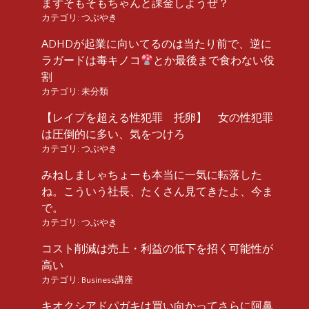
まずそもそもちゃんと課金しようぜ？
カテゴリ:
つぶやき
ADHDが起業に向いてるのは当たり前で、逆に
ラガードは毒キノコ
とか最後まで食わない役
割
カテゴリ:
未分類
【レイプを超える性犯罪 托卵】 女の性犯罪
は圧倒的に多い、気をつけろ
カテゴリ:
つぶやき
みねしましゃちょーも本当に一気に転落した
ね。こういう社長、たくさん見てきたよ、今ま
で。
カテゴリ:
つぶやき
コスト削減は売上・利益の低下を招く可能性が
高い
カテゴリ:
Business講座
キオクシアドパガキは買い向かってさらに阿鼻