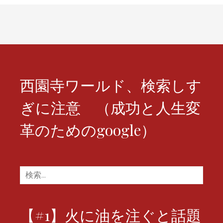
ー
シ
ョ
ン
西園寺ワールド、検索しす
ぎに注意 （成功と人生変
革のためのgoogle）
検
索:
【#1】火に油を注ぐと話題