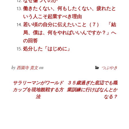
なぜ傷つくのか
働きたくない、何もしたくない、疲れたと
いう人こそ起業すべき理由
若い頃の自分に伝えたいこと（７） 「結
局、僕は、何をやればいいんですか？」へ
の回答
処分した「はじめに」
by
西園寺 貴文
on
つぶやき
投
サラリーマンがワールド
３５歳過ぎた底辺でも職
カップを現地観戦する方
業訓練に行けばなんとか
稿
法
なる？
ナ
ビ
ゲ