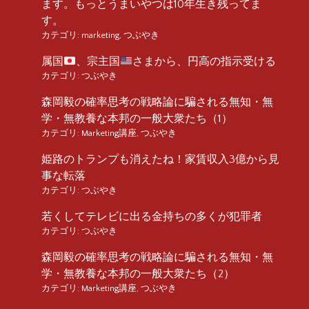
ます。もっとうまいやつは10年生き残ってま
す。
カテゴリ:
marketing
,
つぶやき
属国
、宗主国
さまから、円高の指示受ける
カテゴリ:
つぶやき
森岡毅の確率思考の戦略論に騙される無知・無
学・無教養な本邦の一般大衆たち（1）
カテゴリ:
Marketing講座
,
つぶやき
姫路のトランプも消えたね！家賃収入3億から見
事な転落
カテゴリ:
つぶやき
若くしてテレビに出る金持ちの多くが犯罪者
カテゴリ:
つぶやき
森岡毅の確率思考の戦略論に騙される無知・無
学・無教養な本邦の一般大衆たち（2）
カテゴリ:
Marketing講座
,
つぶやき