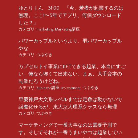
ゆとりくん 31:00 「今、若者が起業するのは
無理。ここ1〜5年でアプリ、何個ダウンロード
した？」
カテゴリ:
marketing
,
Marketing講座
パワーカップルというより、弱パワーカップル
やな
カテゴリ:
つぶやき
カプセルトイ事業にBETできる起業、本当にすご
い。俺なら怖くて出来ない。まぁ、大手資本の
副業だろうけどね。
カテゴリ:
Business講座
,
investment
,
つぶやき
早慶神戸大文系レベルまでは定数は動かないで
誤魔化せるが、東大京大理系クラスなら無理
カテゴリ:
つぶやき
マーケティングで一番大事なのは需要予測で
す。そしてそれが一番うまいやつは起業してい