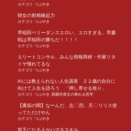
カテゴリ:
つぶやき
韓女の射精喚起力
カテゴリ:
つぶやき
早稲田ベリーダンスエロい、エロすぎる。早慶
戦は早稲田の勝ちだ！！！！
カテゴリ:
つぶやき
エリートコンサル、みんな情報商材・作家リタ
イヤ憧れてるな
カテゴリ:
つぶやき
AIには教えられない人生講座 ２２歳の自分に
向けて人生を語ろう 「押し寄せる焦り」
カテゴリ:
つぶやき
,
西園寺貴文の痺れる哲学
【裏垢の闇】なーんだ、志
烈、天
リリス使
ってただけやん
カテゴリ:
つぶやき
貧乏になる人がハマるスキル