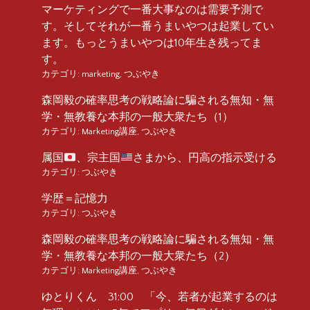
マーケティングで一番大事なのは需要予測で
す。そしてそれが一番うまいやつは起業してい
ます。もっとうまいやつは10年生き残ってま
す。
カテゴリ:
marketing
,
つぶやき
森岡毅の確率思考の戦略論に騙される無知・無
学・無教養な本邦の一般大衆たち（1）
カテゴリ:
Marketing講座
,
つぶやき
属国
、宗主国
さまから、円高の指示受ける
カテゴリ:
つぶやき
学歴＝記憶力
カテゴリ:
つぶやき
森岡毅の確率思考の戦略論に騙される無知・無
学・無教養な本邦の一般大衆たち（2）
カテゴリ:
Marketing講座
,
つぶやき
ゆとりくん 31:00 「今、若者が起業するのは