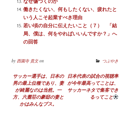
なぜ傷つくのか
働きたくない、何もしたくない、疲れたと
いう人こそ起業すべき理由
若い頃の自分に伝えたいこと（７） 「結
局、僕は、何をやればいいんですか？」へ
の回答
by
西園寺 貴文
on
つぶやき
投
サッカー選手は、日本の
日本代表の試合の視聴率
男の最上位種であり、妻
が今年最高ってことは、
稿
が綺麗なのは当然。一
サッカーネタで集客でき
ナ
方、六麓荘の豪邸の妻と
るってこと
かはみんなブス。
ビ
ゲ
ー