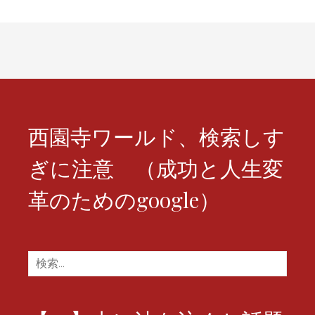
シ
ョ
ン
西園寺ワールド、検索しす
ぎに注意 （成功と人生変
革のためのgoogle）
検
索: