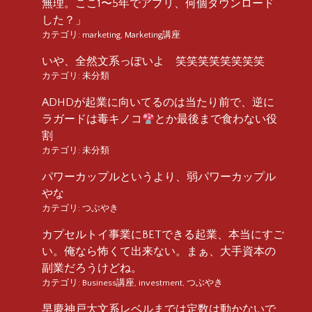
無理。ここ1〜5年でアプリ、何個ダウンロード
した？」
カテゴリ:
marketing
,
Marketing講座
いや、全然文系っぽいよ 笑笑笑笑笑笑笑笑
カテゴリ:
未分類
ADHDが起業に向いてるのは当たり前で、逆に
ラガードは毒キノコ
とか最後まで食わない役
割
カテゴリ:
未分類
パワーカップルというより、弱パワーカップル
やな
カテゴリ:
つぶやき
カプセルトイ事業にBETできる起業、本当にすご
い。俺なら怖くて出来ない。まぁ、大手資本の
副業だろうけどね。
カテゴリ:
Business講座
,
investment
,
つぶやき
早慶神戸大文系レベルまでは定数は動かないで