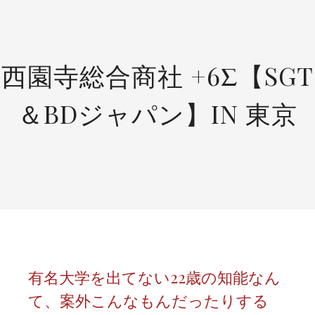
SKIP
TO
CONTENT
西園寺総合商社 +6Σ【SGT
＆BDジャパン】IN 東京
有名大学を出てない22歳の知能なん
て、案外こんなもんだったりする