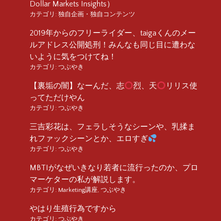
Dollar Markets Insights）
カテゴリ:
独自企画・独自コンテンツ
2019年からのフリーライダー、taigaくんのメー
ルアドレス公開処刑！みんなも同じ目に遭わな
いように気をつけてね！
カテゴリ:
つぶやき
【裏垢の闇】なーんだ、志
烈、天
リリス使
ってただけやん
カテゴリ:
つぶやき
三吉彩花は、フェラしそうなシーンや、乳揉ま
れファックシーンとか、エロすぎ
カテゴリ:
つぶやき
MBTIがなぜいきなり若者に流行ったのか、プロ
マーケターの私が解説します。
カテゴリ:
Marketing講座
,
つぶやき
やはり生殖行為ですから
カテゴリ:
つぶやき