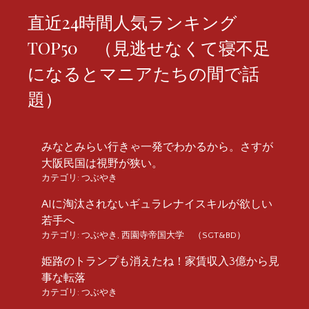
直近24時間人気ランキング
TOP50 （見逃せなくて寝不足
になるとマニアたちの間で話
題）
みなとみらい行きゃ一発でわかるから。さすが
大阪民国は視野が狭い。
カテゴリ:
つぶやき
AIに淘汰されないギュラレナイスキルが欲しい
若手へ
カテゴリ:
つぶやき
,
西園寺帝国大学 （SGT&BD）
姫路のトランプも消えたね！家賃収入3億から見
事な転落
カテゴリ:
つぶやき