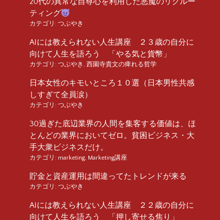
20代の異常な自尊心を利用した悪魔のリクルー
ティング
カテゴリ:
つぶやき
AIには教えられない人生講座 ２３歳の自分に
向けて人生を語ろう 「やる気と貨幣」
カテゴリ:
つぶやき
,
西園寺貴文の痺れる哲学
日本女性のキモいところ１０選（日本男性共感
しすぎて全員涙）
カテゴリ:
つぶやき
30過ぎた底辺業界の人間を集客する価値は、ほ
とんどの業界においてゼロ。貧困ビジネス・大
手大衆ビジネスだけ。
カテゴリ:
marketing
,
Marketing講座
貯金と資産運用は間違ってたトレンドが来る
カテゴリ:
つぶやき
AIには教えられない人生講座 ２２歳の自分に
向けて人生を語ろう 「押し寄せる焦り」