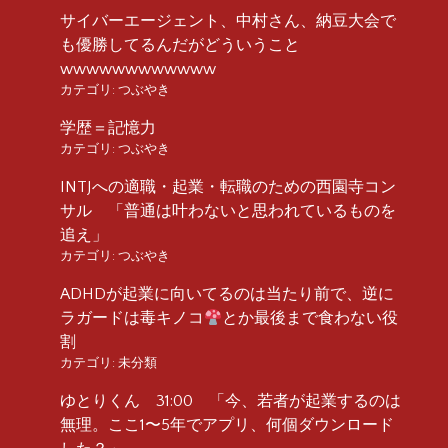
サイバーエージェント、中村さん、納豆大会で
も優勝してるんだがどういうこと
wwwwwwwwwwww
カテゴリ:
つぶやき
学歴＝記憶力
カテゴリ:
つぶやき
INTJへの適職・起業・転職のための西園寺コン
サル 「普通は叶わないと思われているものを
追え」
カテゴリ:
つぶやき
ADHDが起業に向いてるのは当たり前で、逆に
ラガードは毒キノコ
とか最後まで食わない役
割
カテゴリ:
未分類
ゆとりくん 31:00 「今、若者が起業するのは
無理。ここ1〜5年でアプリ、何個ダウンロード