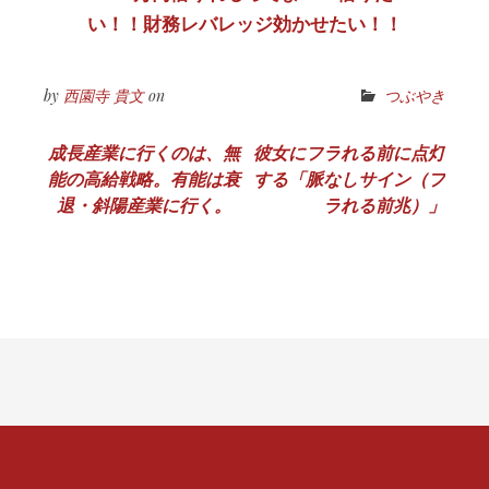
い！！財務レバレッジ効かせたい！！
by
西園寺 貴文
on
つぶやき
投
成長産業に行くのは、無
彼女にフラれる前に点灯
能の高給戦略。有能は衰
する「脈なしサイン（フ
稿
退・斜陽産業に行く。
ラれる前兆）」
ナ
ビ
ゲ
ー
シ
ョ
ン