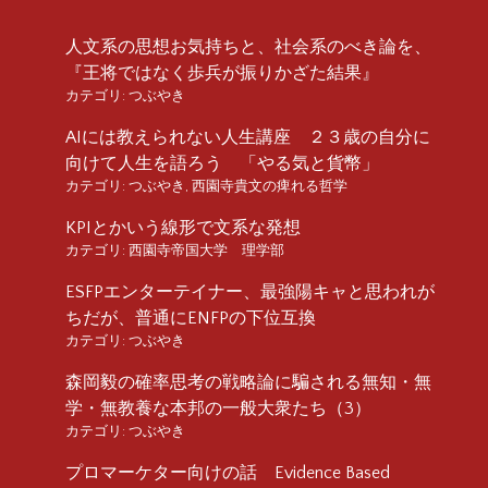
人文系の思想お気持ちと、社会系のべき論を、
『王将ではなく歩兵が振りかざた結果』
カテゴリ:
つぶやき
AIには教えられない人生講座 ２３歳の自分に
向けて人生を語ろう 「やる気と貨幣」
カテゴリ:
つぶやき
,
西園寺貴文の痺れる哲学
KPIとかいう線形で文系な発想
カテゴリ:
西園寺帝国大学 理学部
ESFPエンターテイナー、最強陽キャと思われが
ちだが、普通にENFPの下位互換
カテゴリ:
つぶやき
森岡毅の確率思考の戦略論に騙される無知・無
学・無教養な本邦の一般大衆たち（3）
カテゴリ:
つぶやき
プロマーケター向けの話 Evidence Based