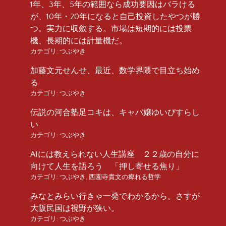
1年、3年、5年の範囲なら成功要因はバラける
が、10年・20年になると自己投資したやつが勝
つ。実力に収斂する。市場は短期的には投票
機、長期的には計量機だ。
カテゴリ:
つぶやき
加藤文元せんせ、最近、数学界隈で目立ち始め
る
カテゴリ:
つぶやき
伝説の河合塾足コキは、キャバ嬢ゆいぴすらし
い
カテゴリ:
つぶやき
AIには教えられない人生講座 ２２歳の自分に
向けて人生を語ろう 「押し寄せる焦り」
カテゴリ:
つぶやき
,
西園寺貴文の痺れる哲学
みなとみらい行きゃ一発でわかるから。さすが
大阪民国は視野が狭い。
カテゴリ:
つぶやき