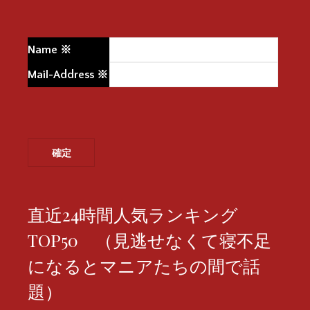
Name
※
Mail-Address
※
直近24時間人気ランキング
TOP50 （見逃せなくて寝不足
になるとマニアたちの間で話
題）