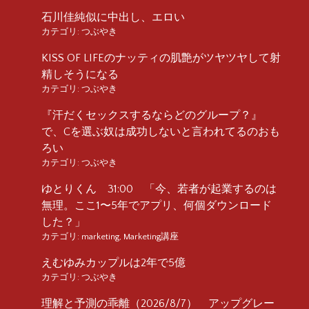
石川佳純似に中出し、エロい
カテゴリ:
つぶやき
KISS OF LIFEのナッティの肌艶がツヤツヤして射
精しそうになる
カテゴリ:
つぶやき
『汗だくセックスするならどのグループ？』
で、Cを選ぶ奴は成功しないと言われてるのおも
ろい
カテゴリ:
つぶやき
ゆとりくん 31:00 「今、若者が起業するのは
無理。ここ1〜5年でアプリ、何個ダウンロード
した？」
カテゴリ:
marketing
,
Marketing講座
えむゆみカップルは2年で5億
カテゴリ:
つぶやき
理解と予測の乖離（2026/8/7） アップグレー