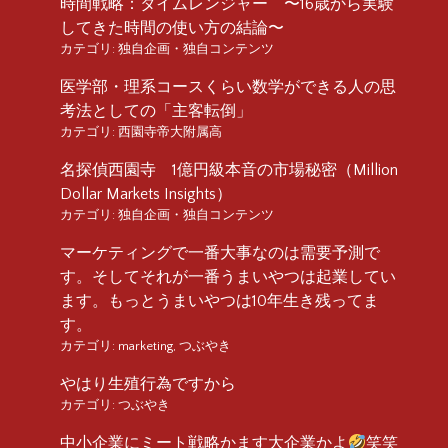
時間戦略：タイムレンジャー 〜16歳から実験
してきた時間の使い方の結論〜
カテゴリ:
独自企画・独自コンテンツ
医学部・理系コースくらい数学ができる人の思
考法としての「主客転倒」
カテゴリ:
西園寺帝大附属高
名探偵西園寺 1億円級本音の市場秘密（Million
Dollar Markets Insights）
カテゴリ:
独自企画・独自コンテンツ
マーケティングで一番大事なのは需要予測で
す。そしてそれが一番うまいやつは起業してい
ます。もっとうまいやつは10年生き残ってま
す。
カテゴリ:
marketing
,
つぶやき
やはり生殖行為ですから
カテゴリ:
つぶやき
中小企業にミート戦略かます大企業かよ
笑笑