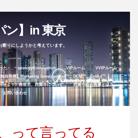
ン】in 東京
お断りにしようかと考えています。
まった
strategy&innovation
VIPルーム
VVIPルーム
自商標】Marketing Development™️、DCM™️、EntAd™️
目せよ！）救世主、西園寺について
西園寺総合商事とは？
お問い合わせ
よ、って言ってる