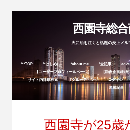
西園寺総合商
火に油を注ぐと話題の炎上メル
***TOP
**はじめに
*about me
*全記事
adve
【ユーザープロフィールページ】
【独自企画/独自
サイト内詳細検索
リクルーティング
ログイン
連載記事
西園寺が25