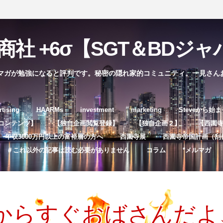
社 +6σ【SGT＆BDジャパ
マガが勉強になると評判です。秘密の隠れ家的コミュニティ。一見さん
コ
rtising
HAARMs
investment
marketing
Steveから始
ン
コンテンツ】
【独自企画閲覧登録】
【独自企画２】
【西園寺独
テ
年収3000万円以上の富裕層の方へ
西園寺展
西園寺帝国計画（刮
ン
＃これ以外の記事は読む必要がありません
コラム
*メルマガ
ツ
へ
ス
キ
歳からすぐおばさんだ
ッ