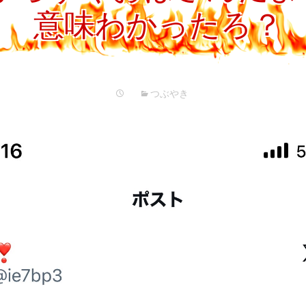
プ
意味わかったろ？
つぶやき