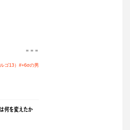
＝＝＝
ゴ13）#+6σの男