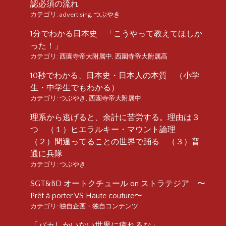
認必須の流れ
カテゴリ:
advertising
,
つぶやき
1分でわかる日本史 「こうやって教えてほしか
った！」
カテゴリ:
西園寺帝大附属中
,
西園寺帝大附属高
10秒でわかる、日本史・日本人の本質 （小学
生・中学生でもわかる）
カテゴリ:
つぶやき
,
西園寺帝大附属中
理系から逃げると、余計に苦労する。理由は３
つ （１）ヒエラルキー・マウント論理
（２）間違ってることの世界で踊る （３）普
通に兵隊
カテゴリ:
つぶやき
SGT&BD オートクチュール on ストラテジア 〜
Prêt à porter VS Haute couture〜
カテゴリ:
独自企画・独自コンテンツ
「バカしかいない世界に疲れるな」