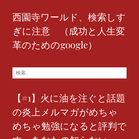
ン
西園寺ワールド、検索しす
ぎに注意 （成功と人生変
革のためのgoogle）
検
索:
【#1】火に油を注ぐと話題
の炎上メルマガがめちゃ
めちゃ勉強になると評判で