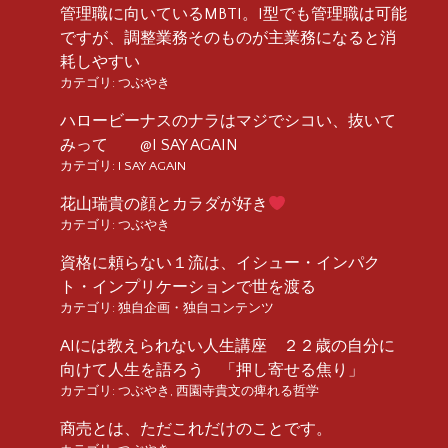
管理職に向いているMBTI。I型でも管理職は可能
ですが、調整業務そのものが主業務になると消
耗しやすい
カテゴリ:
つぶやき
ハロービーナスのナラはマジでシコい、抜いて
みって @I SAY AGAIN
カテゴリ:
I SAY AGAIN
花山瑞貴の顔とカラダが好き
カテゴリ:
つぶやき
資格に頼らない１流は、イシュー・インパク
ト・インプリケーションで世を渡る
カテゴリ:
独自企画・独自コンテンツ
AIには教えられない人生講座 ２２歳の自分に
向けて人生を語ろう 「押し寄せる焦り」
カテゴリ:
つぶやき
,
西園寺貴文の痺れる哲学
商売とは、ただこれだけのことです。