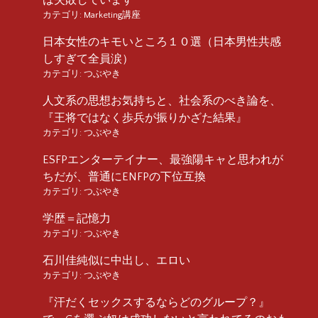
カテゴリ:
Marketing講座
日本女性のキモいところ１０選（日本男性共感
しすぎて全員涙）
カテゴリ:
つぶやき
人文系の思想お気持ちと、社会系のべき論を、
『王将ではなく歩兵が振りかざた結果』
カテゴリ:
つぶやき
ESFPエンターテイナー、最強陽キャと思われが
ちだが、普通にENFPの下位互換
カテゴリ:
つぶやき
学歴＝記憶力
カテゴリ:
つぶやき
石川佳純似に中出し、エロい
カテゴリ:
つぶやき
『汗だくセックスするならどのグループ？』