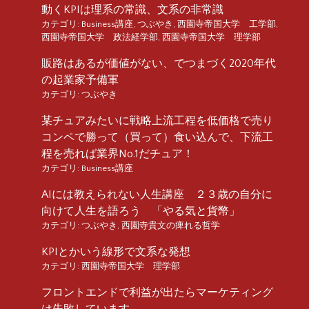
動くKPIは理系の常識、文系の非常識
カテゴリ:
Business講座
,
つぶやき
,
西園寺帝国大学 工学部
,
西園寺帝国大学 政法経学部
,
西園寺帝国大学 理学部
販路はあるが価値がない、でつまづく2020年代
の起業家予備軍
カテゴリ:
つぶやき
某チュアみたいに戦略上流工程を低価格で売り
コンペで勝って（買って）食い込んで、下流工
程を売れば業界No.1だチュア！
カテゴリ:
Business講座
AIには教えられない人生講座 ２３歳の自分に
向けて人生を語ろう 「やる気と貨幣」
カテゴリ:
つぶやき
,
西園寺貴文の痺れる哲学
KPIとかいう線形で文系な発想
カテゴリ:
西園寺帝国大学 理学部
フロントエンドで利益が出たらマーケティング
は失敗しています