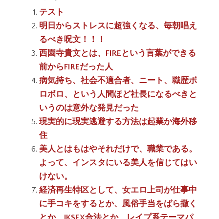
テスト
明日からストレスに超強くなる、毎朝唱え
るべき呪文！！！
西園寺貴文とは、FIREという言葉ができる
前からFIREだった人
病気持ち、社会不適合者、ニート、職歴ボ
ロボロ、という人間ほど社長になるべきと
いうのは意外な発見だった
現実的に現実逃避する方法は起業か海外移
住
美人とはもはやそれだけで、職業である。
よって、インスタにいる美人を信じてはい
けない。
経済再生特区として、女エロ上司が仕事中
に手コキをするとか、風俗手当をばら撒く
とか、JKSEX合法とか、レイプ系テーマパ