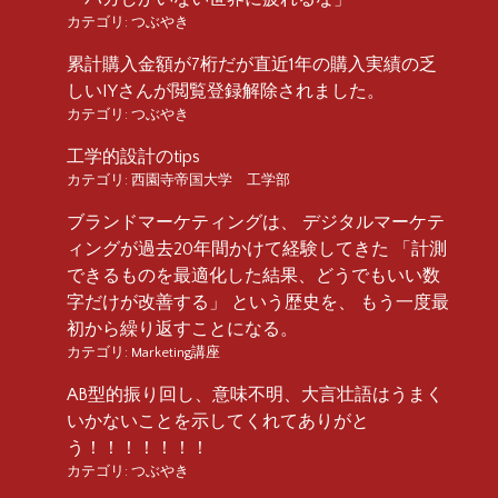
カテゴリ:
つぶやき
累計購入金額が7桁だが直近1年の購入実績の乏
しいIYさんが閲覧登録解除されました。
カテゴリ:
つぶやき
工学的設計のtips
カテゴリ:
西園寺帝国大学 工学部
ブランドマーケティングは、 デジタルマーケテ
ィングが過去20年間かけて経験してきた 「計測
できるものを最適化した結果、どうでもいい数
字だけが改善する」 という歴史を、 もう一度最
初から繰り返すことになる。
カテゴリ:
Marketing講座
AB型的振り回し、意味不明、大言壮語はうまく
いかないことを示してくれてありがと
う！！！！！！！
カテゴリ:
つぶやき