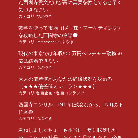
た西園寺貴文だけが富の真実を教えてると早く
気づきなさい
カテゴリ:
つぶやき
数学を使って市場（FX・株・マーケティング）
を攻略した西園寺の物語❶
カテゴリ:
investment
,
つぶやき
現代の東京では年収800万円ベンチャー勤務30
歳は結婚できない
カテゴリ:
つぶやき
大人の偏差値があなたの経済状況を決める
【★★★偏差値ミシュラン★★★】
カテゴリ:
独自企画・独自コンテンツ
西園寺コンサル INTPは残念ながら、INTJの下
位互換
カテゴリ:
つぶやき
みねしましゃちょーも本当に一気に転落した
ね。こういう社長、たくさん見てきたよ、今ま