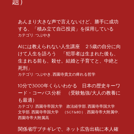
題）
あんまり大きな声で言えないけど、勝手に成功
する、「積み立て自己投資」を採用している
カテゴリ:
つぶやき
AIには教えられない人生講座 ２5歳の自分に向
けて人生を語ろう 「犯罪者は生まれた後も、
生まれる前も、殺せ。結婚と子育てと、中絶と
死刑」
カテゴリ:
つぶやき
,
西園寺貴文の痺れる哲学
10分で3000年くらいわかる 日本の歴史キーワ
ード・コーパス分析 （受験勉強/大人の教養に
も最適）
カテゴリ:
西園寺帝国大学 政法経学部
,
西園寺帝国大学
文学部
,
西園寺帝国大学 （SGT&BD）
,
西園寺帝大附属中
,
西園寺帝大附属高
関係省庁ブチギレで、ネット広告出稿に本人確