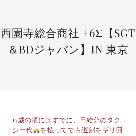
SKIP
TO
CONTENT
西園寺総合商社 +6Σ【SGT
＆BDジャパン】IN 東京
17歳の頃にはすでに、日給分のタク
シー代
を払ってでも遅刻をギリ回