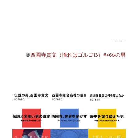
＝＝＝
＠
西園寺貴文（憧れはゴルゴ13）#+6σの男