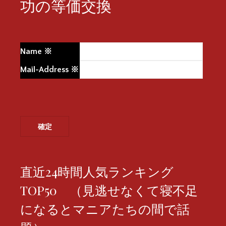
功の等価交換
Name
※
Mail-Address
※
直近24時間人気ランキング
TOP50 （見逃せなくて寝不足
になるとマニアたちの間で話