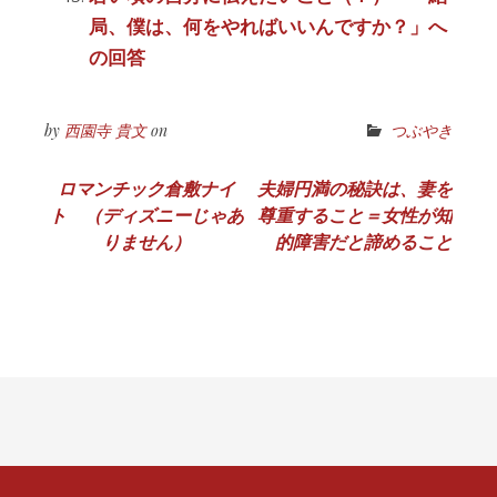
局、僕は、何をやればいいんですか？」へ
の回答
by
西園寺 貴文
on
つぶやき
投
ロマンチック倉敷ナイ
夫婦円満の秘訣は、妻を
ト （ディズニーじゃあ
尊重すること＝女性が知
稿
りません）
的障害だと諦めること
ナ
ビ
ゲ
ー
シ
ョ