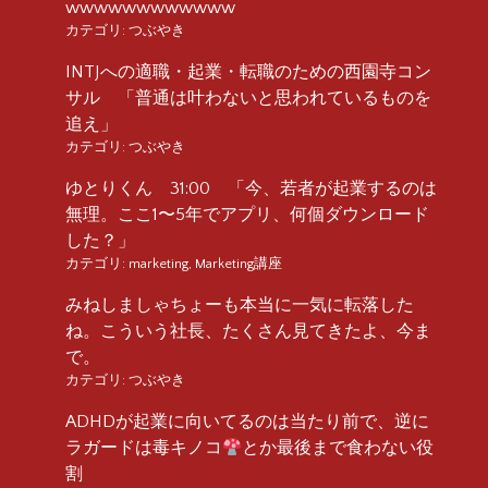
wwwwwwwwwwww
カテゴリ:
つぶやき
INTJへの適職・起業・転職のための西園寺コン
サル 「普通は叶わないと思われているものを
追え」
カテゴリ:
つぶやき
ゆとりくん 31:00 「今、若者が起業するのは
無理。ここ1〜5年でアプリ、何個ダウンロード
した？」
カテゴリ:
marketing
,
Marketing講座
みねしましゃちょーも本当に一気に転落した
ね。こういう社長、たくさん見てきたよ、今ま
で。
カテゴリ:
つぶやき
ADHDが起業に向いてるのは当たり前で、逆に
ラガードは毒キノコ
とか最後まで食わない役
割