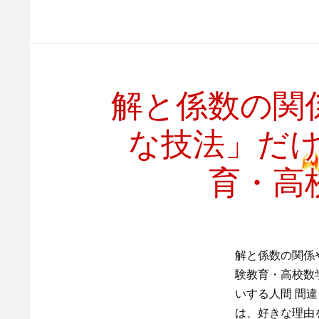
解と係数の関
な技法」だ
育・高
解と係数の関係
験教育・高校数
いする人間 間
は、好きな理由