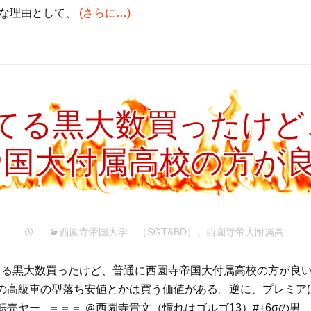
意な理由として、
(さらに…)
てる黒大数買ったけど
帝国大付属高校の方が
西園寺帝国大学 （SGT&BD）
、
西園寺帝大附属高
る黒大数買ったけど、普通に西園寺帝国大付属高校の方が良い
の高級車の型落ち安値とかは買う価値がある。逆に、プレミア
ヤー ＝＝＝ ＠西園寺貴文（憧れはゴルゴ13）#+6σの男 "make