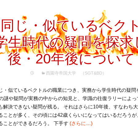
と同じ・似ているベク
学生時代の疑問を探求
後・20年後について
西園寺帝国大学 （SGT&BD）
じ・似ているベクトルの職業につき、実務から学生時代の疑問
時の謎や疑問が実務の中からの知見と、学識の往復ラリーによっ
も解決できない疑問が残る。 それはさらに10年後、すなわち大
ることが多く、その頃には42歳くらいになってはいるだろうが
ることができるだろう。 下手す
(さらに…)