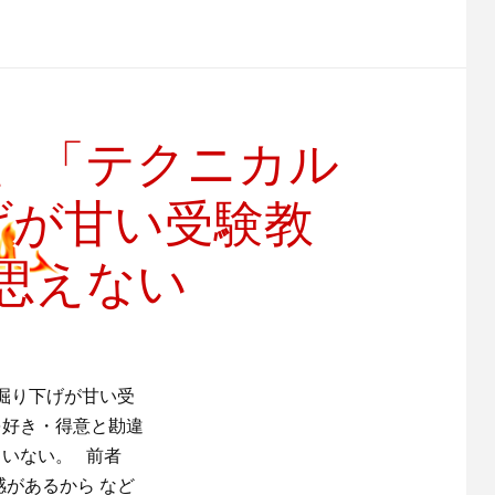
、「テクニカル
げが甘い受験教
思えない
掘り下げが甘い受
を好き・得意と勘違
ていない。 前者
感があるから など