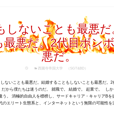
もしないことも最悪だ
も最悪だ。2代目ボン
悪だ。
西園寺帝国大学 （SGT&BD）
しないことも最悪だ。結婚することもしないことも最悪だ。2
だから僕たちは迷うのだ。 就職で。 結婚で。 起業で。 しかし
違う。 消極的自由人を標榜し、サードキャリア・キャリアBを
代のエリート生態系と、インターネットという無限の可能性を