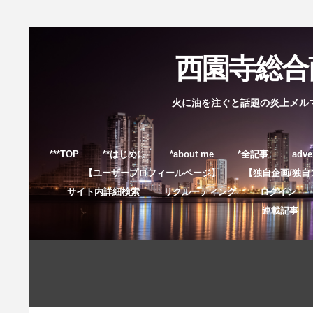
西園寺総合商
火に油を注ぐと話題の炎上メル
***TOP
**はじめに
*about me
*全記事
adve
【ユーザープロフィールページ】
【独自企画/独自
サイト内詳細検索
リクルーティング
ログイン
連載記事