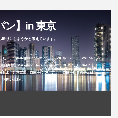
ン】in 東京
お断りにしようかと考えています。
まった
strategy&innovation
VIPルーム
VVIPルーム
自商標】Marketing Development™️、DCM™️、EntAd™️
目せよ！）救世主、西園寺について
西園寺総合商事とは？
お問い合わせ