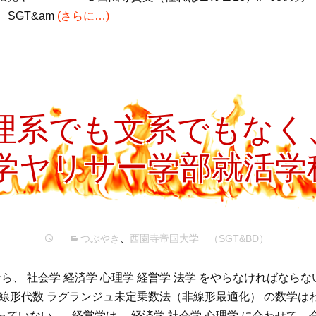
k." SGT&am
(さらに…)
理系でも文系でもな
学ヤリサー学部就活学
つぶやき
、
西園寺帝国大学 （SGT&BD）
、 社会学 経済学 心理学 経営学 法学 をやらなければならな
 線形代数 ラグランジュ未定乗数法（非線形最適化） の数学は
っていない。 経営学は、 経済学 社会学 心理学 に合わせて、