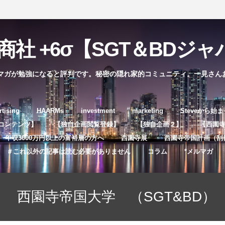
社 +6σ【SGT＆BDジャパ
マガが勉強になると評判です。秘密の隠れ家的コミュニティ。一見さん
コ
rtising
HAARMs
investment
marketing
Steveから始
ン
コンテンツ】
【独自企画閲覧登録】
【独自企画２】
【西園寺独
テ
年収3000万円以上の富裕層の方へ
西園寺展
西園寺帝国計画（刮
ン
＃これ以外の記事は読む必要がありません
コラム
*メルマガ
ツ
へ
ス
西園寺帝国大学 （SGT&BD）
キ
ッ