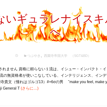
プ
れないギュラレナイス
へ
つぶやき
、
西園寺帝国大学 （SGT&BD）
されません 資格に頼らない１流は、イシュー・インパクト・
１流の無資格者が使いこなしている、インテリジェンス、イン
文（憧れはゴルゴ13）#+6σの男 "make you feel, make you
i General T
(さらに…)