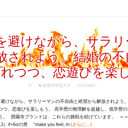
を避けながら、サラリ
放されよう。結婚の不
されつつ、恋遊びを楽
西園寺帝国大学 （SGT&BD）
避けながら、サラリーマンの不自由と絶望から解放されよう
つつ、恋遊びを楽しもう。 高学歴の無理解を超越し、低学歴
う。 西園寺ブランドは、これらの挑戦を続けています。 ＝＝
#+6σの男 "make you feel, m
(さらに…)