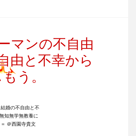
ーマンの不自由
自由と不幸から
しもう。
。結婚の不自由と不
の無知無学無教養に
＝ ＠西園寺貴文