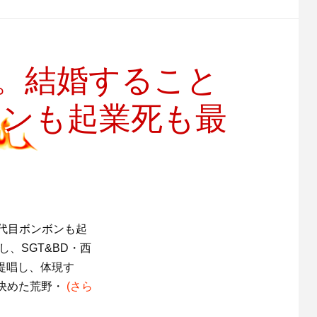
。結婚すること
ボンも起業死も最
代目ボンボンも起
、SGT&BD・西
提唱し、体現す
決めた荒野・
(さら