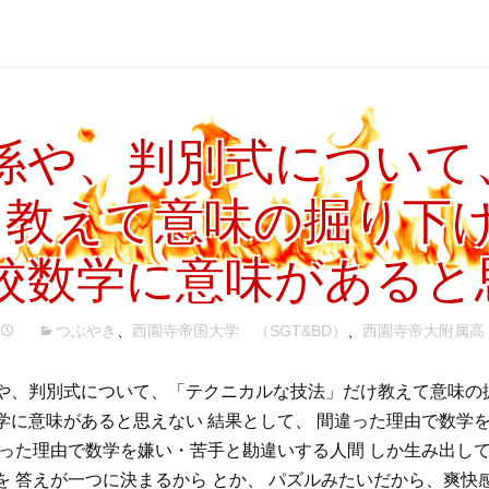
係や、判別式について
け教えて意味の掘り下
校数学に意味があると
つぶやき
、
西園寺帝国大学 （SGT&BD）
、
西園寺帝大附属高
や、判別式について、「テクニカルな技法」だけ教えて意味の
学に意味があると思えない 結果として、 間違った理由で数学
違った理由で数学を嫌い・苦手と勘違いする人間 しか生み出し
を 答えが一つに決まるから とか、 パズルみたいだから、爽快