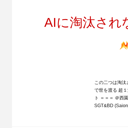
AIに淘汰さ
この二つは淘汰
で世を渡る 超
ト ＝＝＝ ＠西園寺貴
SGT&BD (Saionj