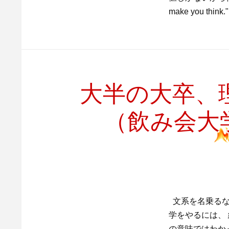
make you thin
大半の大卒、
（飲み会大
文系を名乗るなら
学をやるには、
の意味ではわか