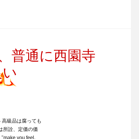
、普通に西園寺
良い
 高級品は腐っても
は所詮、定価の価
 you feel,